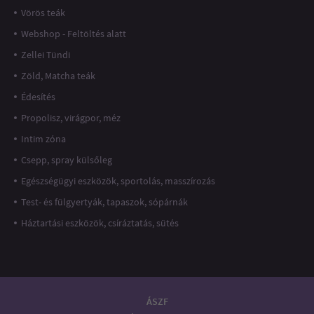
Vörös teák
Webshop - Feltöltés alatt
Zellei Tündi
Zöld, Matcha teák
Édesítés
Propolisz, virágpor, méz
Intim zóna
Csepp, spray külsőleg
Egészségügyi eszközök, sportolás, masszírozás
Test- és fülgyertyák, tapaszok, sópárnák
Háztartási eszközök, csíráztatás, sütés
ÁSZF