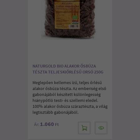
NATURGOLD BIO ALAKOR ŐSBÚZA
TÉSZTA TELJESKIŐRLÉSŰ ORSÓ 250G
Meglepően kellemes ízű, teljes őrlésű
alakor ősbúza tészta. Az emberiség első
gabonájából készített különlegesség
hiánypótló testi- és szellemi eledel.
100% alakor ősbúza száraztészta, a világ
legtisztább gabonájából.
1.060
Ár:
Ft