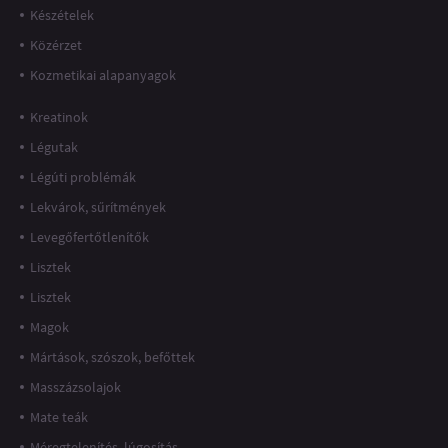
Készételek
Közérzet
Kozmetikai alapanyagok
Kreatinok
Légutak
Légúti problémák
Lekvárok, sűrítmények
Levegőfertőtlenítők
Lisztek
Lisztek
Magok
Mártások, szószok, befőttek
Masszázsolajok
Mate teák
Méregtelenítés, lúgosítás