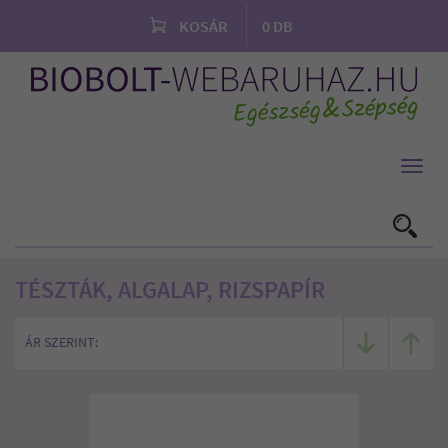
KOSÁR
0
DB
Toggl
navig
TÉSZTÁK, ALGALAP, RIZSPAPÍR
ÁR SZERINT: