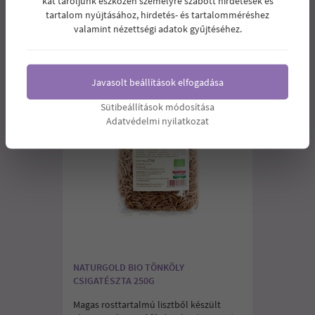
kat tároljunk eszközén személyre szabott hirdetések és
tartalom nyújtásához, hirdetés- és tartalomméréshez
valamint nézettségi adatok gyűjtéséhez.
Javasolt beállítások elfogadása
Sütibeállítások módosítása
Adatvédelmi nyilatkozat
NATURGOLD BIO TÖNKÖLY
CSIGATÉSZTA 250G
Magas rosttartalmú lisztből készült