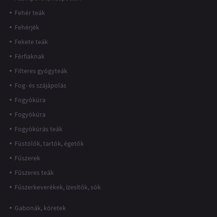
Fehér teák
Fehérjék
Fekete teák
Férfiaknak
Filteres gyógyteák
Fog- és szájápolás
Fogyókúra
Fogyókúra
Fogyókúrás teák
Füstölők, tartók, égetők
Fűszerek
Fűszeres teák
Fűszerkeverékek, ízesítők, sók
Gabonák, köretek