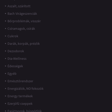
Aszalt, szárított
Bach Virágeszenciák
Bőrproblémák, visszér
Csíramagok, csírák
Cukrok
Darák, korpák, prézlik
Dezodorok
Dia-Wellness
Édességek
Egyéb
Emésztőrendszer
Energizálók, NO fokozók
Energy termékek
Ezerjófű cseppek
Fasírtporok, húspótlók