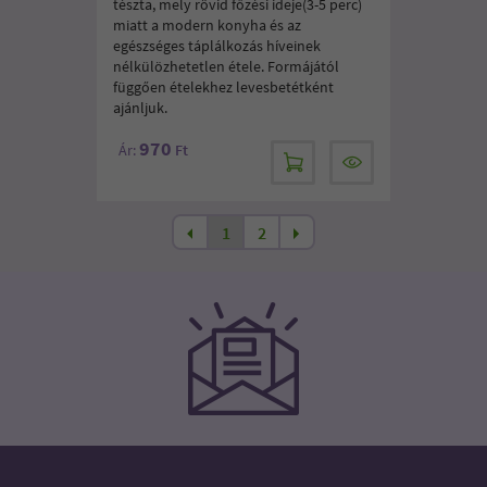
tészta, mely rövid főzési ideje(3-5 perc)
miatt a modern konyha és az
egészséges táplálkozás híveinek
nélkülözhetetlen étele. Formájától
függően ételekhez levesbetétként
ajánljuk.
970
Ár:
Ft
1
2