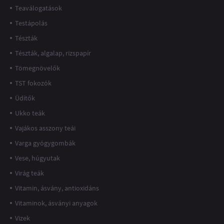
Teaválogatások
Testápolás
Tészták
Tészták, algalap, rizspapír
Tömegnövelők
TST fokozók
Üdítők
Ukko teák
Vajákos asszony teái
Varga gyógygombák
Vese, húgyutak
Virág teák
Vitamin, ásvány, antioxidáns
Vitaminok, ásványi anyagok
Vizek