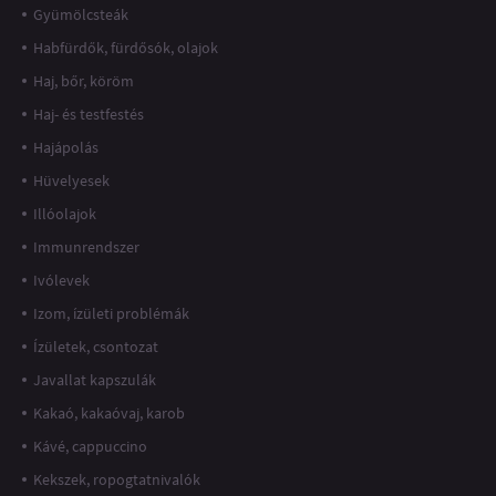
Gyümölcsteák
Habfürdők, fürdősók, olajok
Haj, bőr, köröm
Haj- és testfestés
Hajápolás
Hüvelyesek
Illóolajok
Immunrendszer
Ivólevek
Izom, ízületi problémák
Ízületek, csontozat
Javallat kapszulák
Kakaó, kakaóvaj, karob
Kávé, cappuccino
Kekszek, ropogtatnivalók