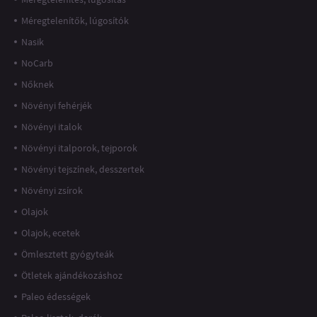
Méregtelenítők, lúgosítók
Nasik
NoCarb
Nőknek
Növényi fehérjék
Növényi italok
Növényi italporok, tejporok
Növényi tejszínek, desszertek
Növényi zsírok
Olajok
Olajok, ecetek
Ömlesztett gyógyteák
Ötletek ajándékozáshoz
Paleo édességek