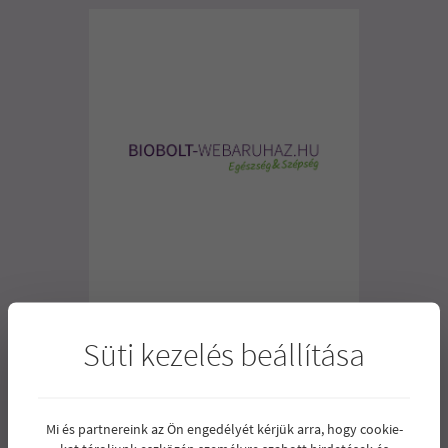
NATURGOLD BIO DURUM TÉSZTA 500G
Süti kezelés beállítása
Tojásmentes, durumbúzából
hagyományos módon készített
kisüzemi tésztakülönlegesség.
Mi és partnereink az Ön engedélyét kérjük arra, hogy cookie-
1.315
Ár:
Ft