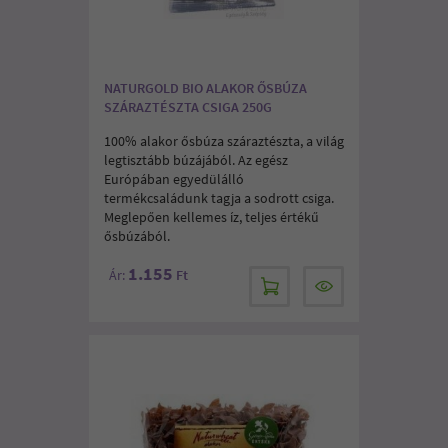
NATURGOLD BIO ALAKOR ŐSBÚZA
SZÁRAZTÉSZTA CSIGA 250G
100% alakor ősbúza száraztészta, a világ
legtisztább búzájából. Az egész
Európában egyedülálló
termékcsaládunk tagja a sodrott csiga.
Meglepően kellemes íz, teljes értékű
ősbúzából.
1.155
Ár:
Ft