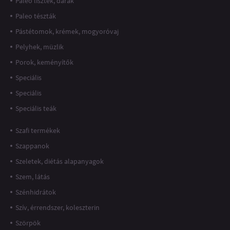
Paleo lisztek, darák
Paleo tészták
Pástétomok, krémek, mogyoróvaj
Pelyhek, müzlik
Porok, keményítők
Speciális
Speciális
Speciális teák
Szafi termékek
Szappanok
Szeletek, diétás alapanyagok
Szem, látás
Szénhidrátok
Szív, érrendszer, koleszterin
Szörpök