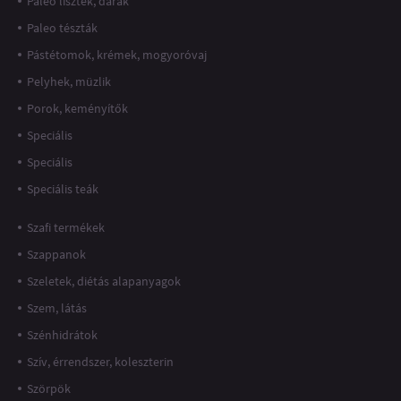
Paleo lisztek, darák
Paleo tészták
Pástétomok, krémek, mogyoróvaj
Pelyhek, müzlik
Porok, keményítők
Speciális
Speciális
Speciális teák
Szafi termékek
Szappanok
Szeletek, diétás alapanyagok
Szem, látás
Szénhidrátok
Szív, érrendszer, koleszterin
Szörpök