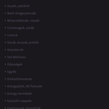
Aszalt, szárított
Bach Virágeszenciák
Bőrproblémák, visszér
Csíramagok, csírák
Cukrok
Darák, korpák, prézlik
Dezodorok
Dia-Wellness
Édességek
Egyéb
Emésztőrendszer
Energizálók, NO fokozók
Energy termékek
Ezerjófű cseppek
Fasírtporok, húspótlók