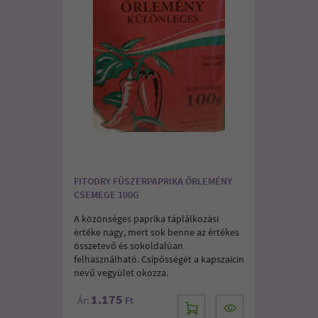
FITODRY FÜSZERPAPRIKA ŐRLEMÉNY
CSEMEGE 100G
A közönséges paprika táplálkozási
értéke nagy, mert sok benne az értékes
összetevő és sokoldalúan
felhasználható. Csípősségét a kapszaicin
nevű vegyület okozza.
1.175
Ár:
Ft