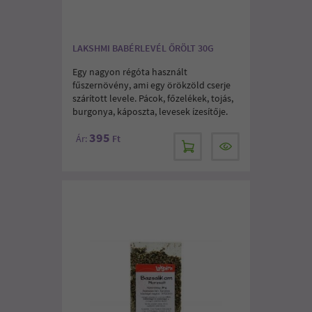
LAKSHMI BABÉRLEVÉL ŐRÖLT 30G
Egy nagyon régóta használt
fűszernövény, ami egy örökzöld cserje
szárított levele. Pácok, főzelékek, tojás,
burgonya, káposzta, levesek ízesítője.
395
Ár:
Ft