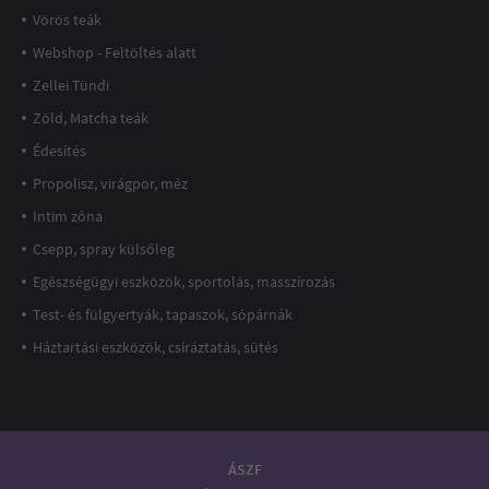
Vörös teák
Webshop - Feltöltés alatt
Zellei Tündi
Zöld, Matcha teák
Édesítés
Propolisz, virágpor, méz
Intim zóna
Csepp, spray külsőleg
Egészségügyi eszközök, sportolás, masszírozás
Test- és fülgyertyák, tapaszok, sópárnák
Háztartási eszközök, csíráztatás, sütés
ÁSZF