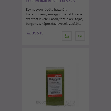
LAKSHMI BABÉRLEVÉL EGÉSZ 7G
Egy nagyon régóta használt
fűszernövény, ami egy örökzöld cserje
szárított levele. Pácok, főzelékek, tojás,
burgonya, káposzta, levesek ízesítője.
395
Ár:
Ft