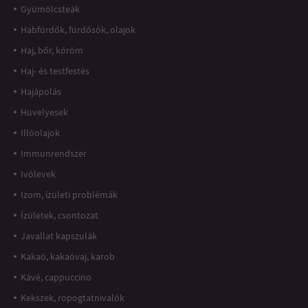
Gyümölcsteák
Habfürdők, fürdősók, olajok
Haj, bőr, köröm
Haj- és testfestés
Hajápolás
Hüvelyesek
Illóolajok
Immunrendszer
Ivólevek
Izom, ízületi problémák
Ízületek, csontozat
Javallat kapszulák
Kakaó, kakaóvaj, karob
Kávé, cappuccino
Kekszek, ropogtatnivalók