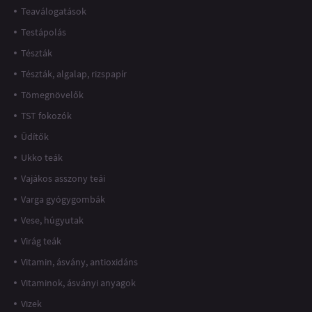
Teaválogatások
Testápolás
Tészták
Tészták, algalap, rizspapír
Tömegnövelők
TST fokozók
Üdítők
Ukko teák
Vajákos asszony teái
Varga gyógygombák
Vese, húgyutak
Virág teák
Vitamin, ásvány, antioxidáns
Vitaminok, ásványi anyagok
Vizek