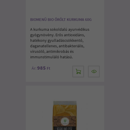
BIOMENÜ BIO ŐRÖLT KURKUMA 60G
A kurkuma sokoldalú ayurvédikus
gyógynövény. Erős antioxidáns,
hatékony gyulladáscsökkentő,
daganatellenes, antibakteriális,
vírusölő, antimikrobás és
immunstimuláló hatású.
985
Ár:
Ft