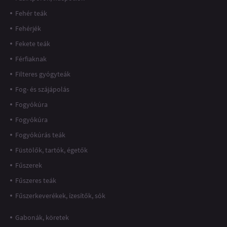
Fehér teák
Fehérjék
Fekete teák
Férfiaknak
Filteres gyógyteák
Fog- és szájápolás
Fogyókúra
Fogyókúra
Fogyókúrás teák
Füstölők, tartók, égetők
Fűszerek
Fűszeres teák
Fűszerkeverékek, ízesítők, sók
Gabonák, köretek