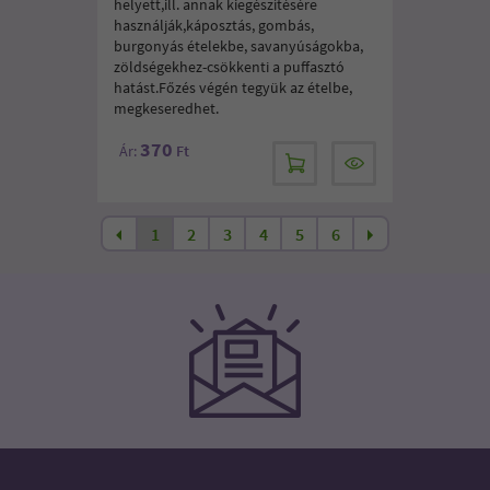
helyett,ill. annak kiegészítésére
használják,káposztás, gombás,
burgonyás ételekbe, savanyúságokba,
zöldségekhez-csökkenti a puffasztó
hatást.Főzés végén tegyük az ételbe,
megkeseredhet.
370
Ár:
Ft
1
2
3
4
5
6