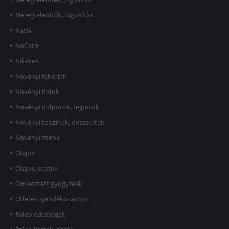
Méregtelenítők, lúgosítók
Nasik
NoCarb
Nőknek
Növényi fehérjék
Növényi italok
Növényi italporok, tejporok
Növényi tejszínek, desszertek
Növényi zsírok
Olajok
Olajok, ecetek
Ömlesztett gyógyteák
Ötletek ajándékozáshoz
Paleo édességek