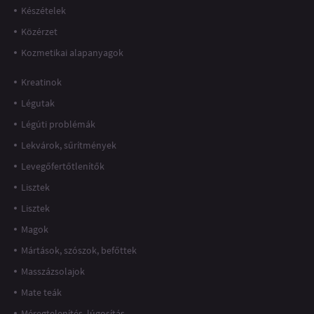
Készételek
Közérzet
Kozmetikai alapanyagok
Kreatinok
Légutak
Légúti problémák
Lekvárok, sűrítmények
Levegőfertőtlenítők
Lisztek
Lisztek
Magok
Mártások, szószok, befőttek
Masszázsolajok
Mate teák
Méregtelenítés, lúgosítás