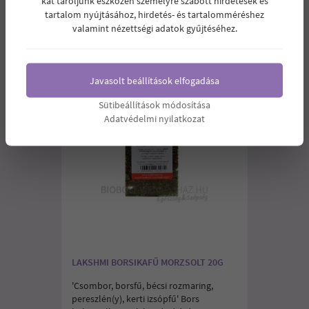
kat tároljunk eszközén személyre szabott hirdetések és
tartalom nyújtásához, hirdetés- és tartalomméréshez
valamint nézettségi adatok gyűjtéséhez.
Javasolt beállítások elfogadása
Sütibeállítások módosítása
Adatvédelmi nyilatkozat
LAKSHMI BORSIKAFŰ MORZSOLT 20G
'Csombor, borsfű, bécsi rozmaring,
pereszlén(y), kerti izsópfű' Bors