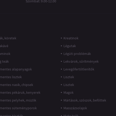
Szombat: 9.00-12.00
k, köretek
Kreatinok
akávé
Légutak
taminok
Légúti problémák
g teák
Lekvárok, sűrítmények
mentes alapanyagok
Levegőfertőtlenítők
mentes lisztek
Lisztek
mentes nasik, chipsek
Lisztek
mentes pékáruk, kenyerek
Magok
mentes pelyhek, müzlik
Mártások, szószok, befőttek
mentes süteményporok
Masszázsolajok
mentes tészták
Mate teák