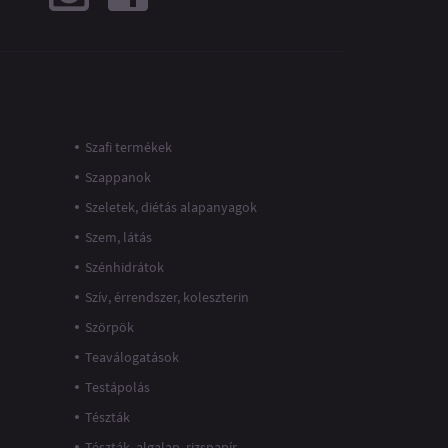
Szafi termékek
Szappanok
Szeletek, diétás alapanyagok
Szem, látás
Szénhidrátok
Szív, érrendszer, koleszterin
Szörpök
Teaválogatások
Testápolás
Tészták
Tészták, algalap, rizspapír