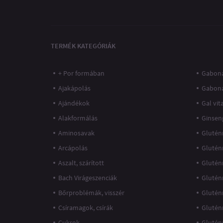
TERMÉK KATEGÓRIÁK
+ Por formában
Gaboná
Ajakápolás
Gabon
Ajándékok
Gal vi
Alakformálás
Ginsen
Aminosavak
Glutén
Arcápolás
Glutén
Aszalt, szárított
Glutén
Bach Virágeszenciák
Glutén
Bőrproblémák, visszér
Glutén
Csíramagok, csírák
Glutén
Cukrok
Glutén