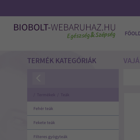
FŐOL
TERMÉK KATEGÓRIÁK
VAJÁ
/
Termékek
/
Teák
Fehér teák
Fekete teák
Filteres gyógyteák
a-