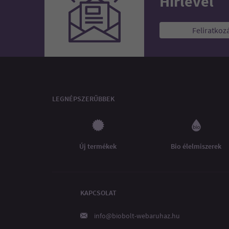
Hírlevél
Feliratkoz
LEGNÉPSZERŰBBEK
Új termékek
Bio élelmiszerek
KAPCSOLAT
info@biobolt-webaruhaz.hu