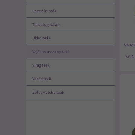
Speciális teák
ándékok
Teaválogatások
Ukko teák
VAJÁ
Vajákos asszony teái
1
Ár:
Virág teák
árnák
Vörös teák
tés
Zöld, Matcha teák