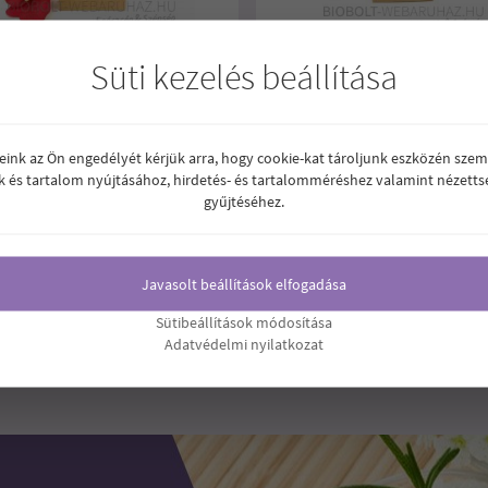
Süti kezelés beállítása
KOS HÓLYAGMOSÓ TEA 75G
VAJÁKOS IR-DIA TEA 100G
reink az Ön engedélyét kérjük arra, hogy cookie-kat tároljunk eszközén szem
k és tartalom nyújtásához, hirdetés- és tartalomméréshez valamint nézetts
gyűjtéséhez.
.890
1.890
Ft
Ár:
Ft
Javasolt beállítások elfogadása
Sütibeállítások módosítása
Adatvédelmi nyilatkozat
1
2