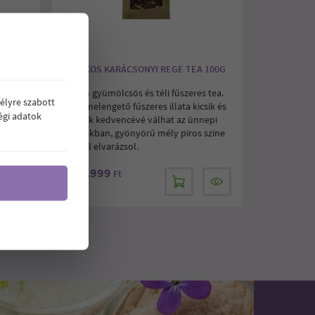
VAJÁKOS KARÁCSONYI REGE TEA 100G
Igazán gyümölcsös és téli fűszeres tea.
élyre szabott
Lélekmelengető fűszeres illata kicsik és
égi adatok
nagyok kedvencévé válhat az ünnepi
időszakban, gyönyörű mély piros színe
egyből elvarázsol.
1.999
Ár:
Ft