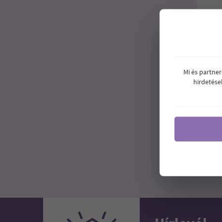
VAJÁ
Mi és partne
hirdetése
1
Ár: