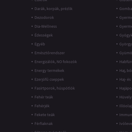
Darák, korpák, prézlik
Gomba
Dezodorok
Gyerme
Dia-Wellness
Gyerm
Édességek
Gyógy
Egyéb
György
Emésztőrendszer
Gyümö
Energizálók, NO fokozók
Habfür
Energy termékek
Haj, bő
Ezerjófű cseppek
Haj- és
Fasírtporok, húspótlók
Hajápo
Fehér teák
Hüvely
Fehérjék
Illóola
Fekete teák
Immun
Férfiaknak
Ivólev