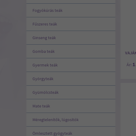
Fogyókúrás teák
Fűszeres teák
Ginseng teák
Gomba teák
VAJÁ
1
SA,
Ár:
Gyermek teák
Györgyteák
Gyümölcsteák
Mate teák
Méregtelenítők, lúgosítók
Ömlesztett gyógyteák