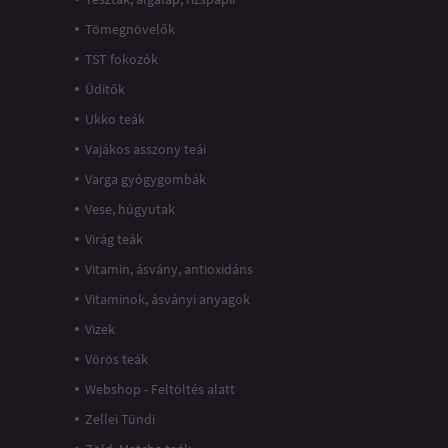
Tömegnövelők
TST fokozók
Üdítők
Ukko teák
Vajákos asszony teái
Varga gyógygombák
Vese, húgyutak
Virág teák
Vitamin, ásvány, antioxidáns
Vitaminok, ásványi anyagok
Vizek
Vörös teák
Webshop - Feltöltés alatt
Zellei Tündi