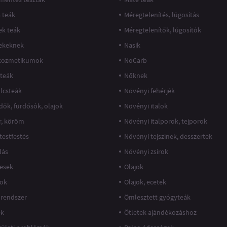
 teák
Méregtelenítés, lúgosítás
k teák
Méregtelenítők, lúgosítók
ekeknek
Nasik
kozmetikumok
NoCarb
teák
Nőknek
lcsteák
Növényi fehérjék
dők, fürdősók, olajok
Növényi italok
r, köröm
Növényi italporok, tejporok
 testfestés
Növényi tejszínek, desszertek
lás
Növényi zsírok
esek
Olajok
jok
Olajok, ecetek
rendszer
Ömlesztett gyógyteák
ek
Ötletek ajándékozáshoz