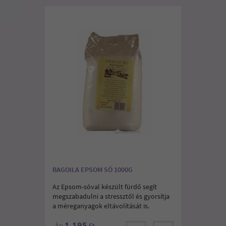
BAGOILA EPSOM SÓ 1000G
Az Epsom-sóval készült fürdő segít
megszabadulni a stressztől és gyorsítja
a méreganyagok eltávolítását is.
1.195
Ár:
Ft