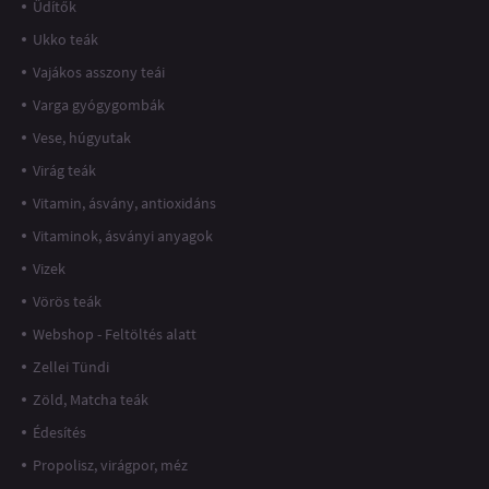
Üdítők
Ukko teák
Vajákos asszony teái
Varga gyógygombák
Vese, húgyutak
Virág teák
Vitamin, ásvány, antioxidáns
Vitaminok, ásványi anyagok
Vizek
Vörös teák
Webshop - Feltöltés alatt
Zellei Tündi
Zöld, Matcha teák
Édesítés
Propolisz, virágpor, méz