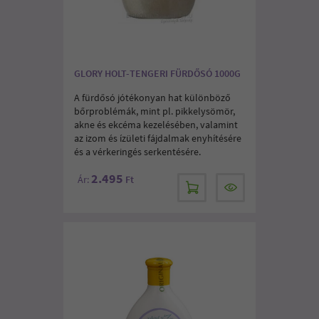
GLORY HOLT-TENGERI FÜRDŐSÓ 1000G
A fürdősó jótékonyan hat különböző
bőrproblémák, mint pl. pikkelysömör,
akne és ekcéma kezelésében, valamint
az izom és ízületi fájdalmak enyhítésére
és a vérkeringés serkentésére.
2.495
Ár:
Ft