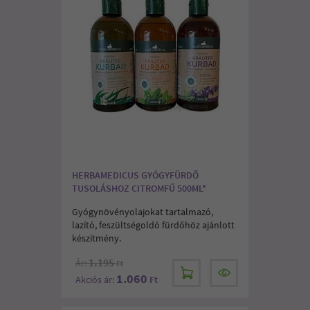
HERBAMEDICUS GYÓGYFÜRDŐ
TUSOLÁSHOZ CITROMFŰ 500ML*
Gyógynövényolajokat tartalmazó,
lazító, feszültségoldó fürdőhöz ajánlott
készítmény.
1.195
Ár:
Ft
1.060
Akciós ár:
Ft