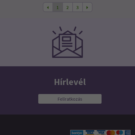
1
2
3
Hírlevél
Feliratkozás