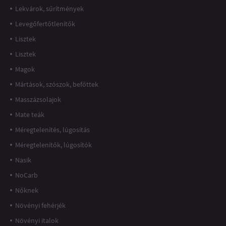
Lekvárok, sűrítmények
Levegőfertőtlenítők
Lisztek
Lisztek
Magok
Mártások, szószok, befőttek
Masszázsolajok
Mate teák
Méregtelenítés, lúgosítás
Méregtelenítők, lúgosítók
Nasik
NoCarb
Nőknek
Növényi fehérjék
Növényi italok