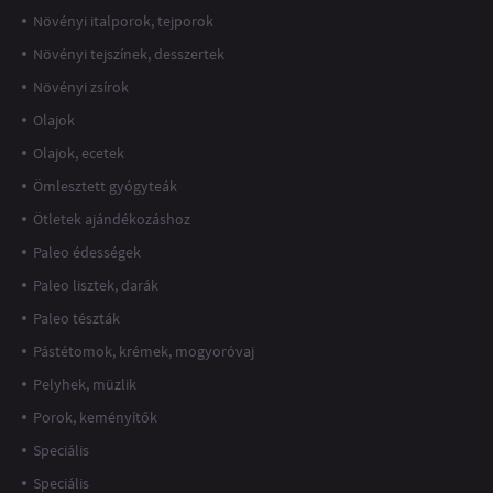
Növényi italporok, tejporok
Növényi tejszínek, desszertek
Növényi zsírok
Olajok
Olajok, ecetek
Ömlesztett gyógyteák
Ötletek ajándékozáshoz
Paleo édességek
Paleo lisztek, darák
Paleo tészták
Pástétomok, krémek, mogyoróvaj
Pelyhek, müzlik
Porok, keményítők
Speciális
Speciális