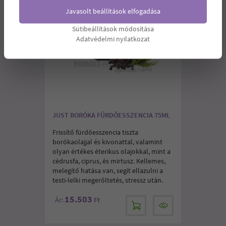
Javasolt beállítások elfogadása
Sütibeállítások módosítása
Adatvédelmi nyilatkozat
JUST BORÓKA FÜRDŐESSZENCIA 75ML
Frissítő fürdőesszencia tiszta
borókaolajjal és kivonattal, valamint
olyan értékes éterikus olajokkal, mint a
cédrusfa, ciprus, és mirtusz. Kellemes,
melegítő hatása van, segít ellazulni a
testi-lelki megerőltetés, stressz után.
15.503
Ár:
Ft