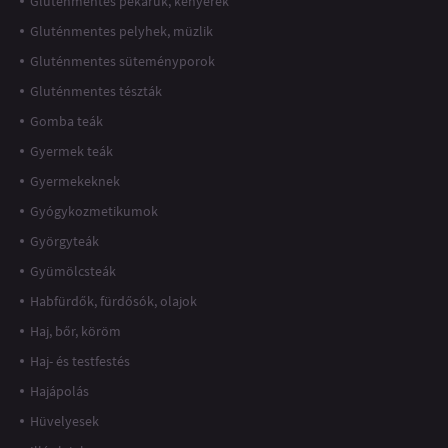
Gluténmentes pékáruk, kenyerek
Gluténmentes pelyhek, müzlik
Gluténmentes süteményporok
Gluténmentes tészták
Gomba teák
Gyermek teák
Gyermekeknek
Gyógykozmetikumok
Györgyteák
Gyümölcsteák
Habfürdők, fürdősók, olajok
Haj, bőr, köröm
Haj- és testfestés
Hajápolás
Hüvelyesek