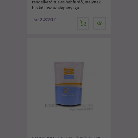
rendelkező tus-és habfürdő, melynek
bio kókusz az alapanyaga.
2.820
Ár:
Ft
GLORY HOLT TENGERI FÜRDŐSÓ 500G