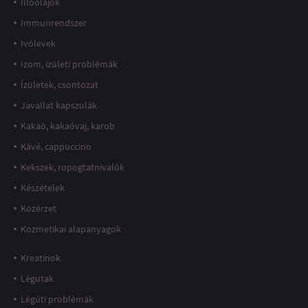
Illóolajok
Immunrendszer
Ivólevek
Izom, ízületi problémák
Ízületek, csontozat
Javallat kapszulák
Kakaó, kakaóvaj, karob
Kávé, cappuccino
Kekszek, ropogtatnivalók
Készételek
Közérzet
Kozmetikai alapanyagok
Kreatinok
Légutak
Légúti problémák