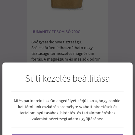
HUMANITY EPSOM SÓ 200G
Gyógyszerkönyvi tisztaságú.
Széleskörűen felhasználható nagy
tisztaságú természetes magnézium
forrás. A magnézium és más sók bőrön
át felszívódva hatékonyan pótolják a
szervezet ásványi anyag, így akár a
Süti kezelés beállítása
magnézium szükségletét.
680
Ár:
Ft
Mi és partnereink az Ön engedélyét kérjük arra, hogy cookie-
kat tároljunk eszközén személyre szabott hirdetések és
tartalom nyújtásához, hirdetés- és tartalomméréshez
valamint nézettségi adatok gyűjtéséhez.