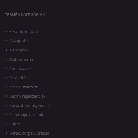
TERMÉK KATEGÓRIÁK
+ Por formában
Ajakápolás
Ajándékok
Alakformálás
Aminosavak
Arcápolás
Aszalt, szárított
Bach Virágeszenciák
Bőrproblémák, visszér
Csíramagok, csírák
Cukrok
Darák, korpák, prézlik