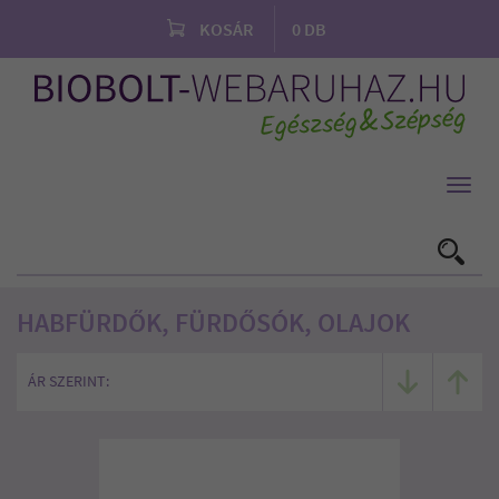
KOSÁR
0
DB
Toggl
navig
HABFÜRDŐK, FÜRDŐSÓK, OLAJOK
ÁR SZERINT: