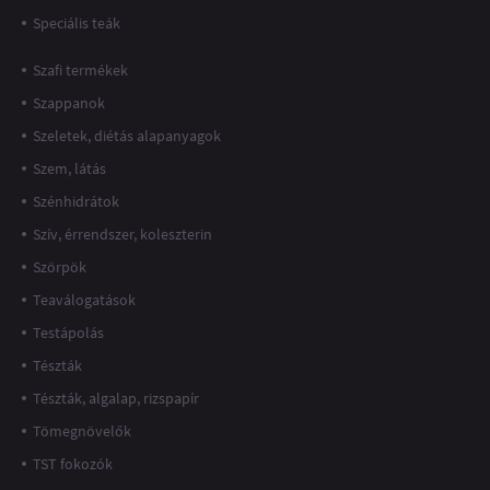
Speciális teák
Szafi termékek
Szappanok
Szeletek, diétás alapanyagok
Szem, látás
Szénhidrátok
Szív, érrendszer, koleszterin
Szörpök
Teaválogatások
Testápolás
Tészták
Tészták, algalap, rizspapír
Tömegnövelők
TST fokozók