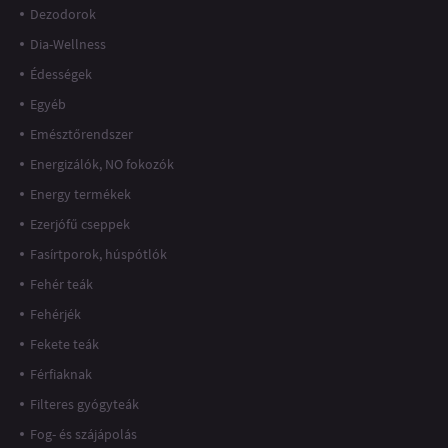
Dezodorok
Dia-Wellness
Édességek
Egyéb
Emésztőrendszer
Energizálók, NO fokozók
Energy termékek
Ezerjófű cseppek
Fasírtporok, húspótlók
Fehér teák
Fehérjék
Fekete teák
Férfiaknak
Filteres gyógyteák
Fog- és szájápolás