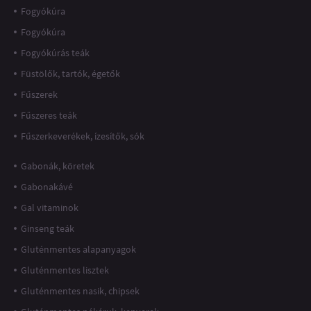
Fogyókúra
Fogyókúra
Fogyókúrás teák
Füstölők, tartók, égetők
Fűszerek
Fűszeres teák
Fűszerkeverékek, ízesítők, sók
Gabonák, köretek
Gabonakávé
Gal vitaminok
Ginseng teák
Gluténmentes alapanyagok
Gluténmentes lisztek
Gluténmentes nasik, chipsek