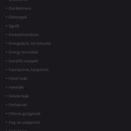
Dia-Wellness
Édességek
Egyéb
Emésztőrendszer
Energizálók, NO fokozók
Energy termékek
Ezerjófű cseppek
Fasírtporok, húspótlók
Fehér teák
Fehérjék
Fekete teák
Férfiaknak
Filteres gyógyteák
Fog- és szájápolás
Fogyókúra