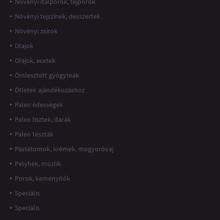
Növényi italporok, tejporok
Növényi tejszínek, desszertek
Növényi zsírok
Olajok
Olajok, ecetek
Ömlesztett gyógyteák
Ötletek ajándékozáshoz
Paleo édességek
Paleo lisztek, darák
Paleo tészták
Pástétomok, krémek, mogyoróvaj
Pelyhek, müzlik
Porok, keményítők
Speciális
Speciális