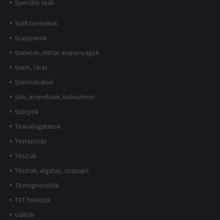
Speciális teák
Szafi termékek
Szappanok
Szeletek, diétás alapanyagok
Szem, látás
Szénhidrátok
Szív, érrendszer, koleszterin
Szörpök
Teaválogatások
Testápolás
Tészták
Tészták, algalap, rizspapír
Tömegnövelők
TST fokozók
Üdítők