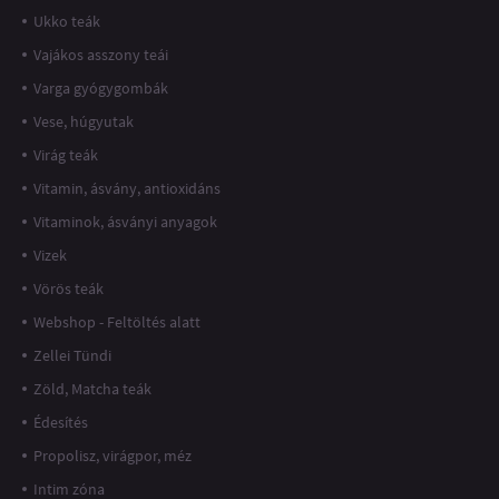
Ukko teák
Vajákos asszony teái
Varga gyógygombák
Vese, húgyutak
Virág teák
Vitamin, ásvány, antioxidáns
Vitaminok, ásványi anyagok
Vizek
Vörös teák
Webshop - Feltöltés alatt
Zellei Tündi
Zöld, Matcha teák
Édesítés
Propolisz, virágpor, méz
Intim zóna