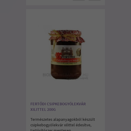
FERTŐDI CSIPKEBOGYÓLEKVÁR
XILITTEL 200G
Természetes alapanyagokból készült
csipkebogyólekvár xilittel édesítve,
tartósítószer mentesen.