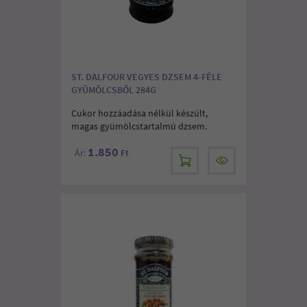
ST. DALFOUR VEGYES DZSEM 4-FÉLE
GYÜMÖLCSBŐL 284G
Cukor hozzáadása nélkül készült,
magas gyümölcstartalmú dzsem.
1.850
Ár:
Ft