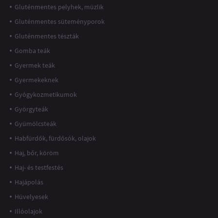
Gluténmentes pelyhek, müzlik
Gluténmentes süteményporok
Gluténmentes tészták
Gomba teák
Gyermek teák
Gyermekeknek
Gyógykozmetikumok
Györgyteák
Gyümölcsteák
Habfürdők, fürdősók, olajok
Haj, bőr, köröm
Haj- és testfestés
Hajápolás
Hüvelyesek
Illóolajok