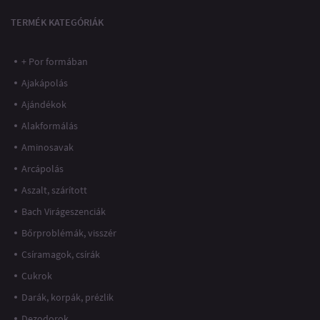
TERMÉK KATEGÓRIÁK
+ Por formában
Ajakápolás
Ajándékok
Alakformálás
Aminosavak
Arcápolás
Aszalt, szárított
Bach Virágeszenciák
Bőrproblémák, visszér
Csíramagok, csírák
Cukrok
Darák, korpák, prézlik
Dezodorok