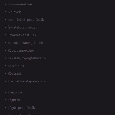
Immunrendszer
Ivólevek
Izom, ízületi problémák
Ízületek, csontozat
Javallat kapszulák
Kakaó, kakaóvaj, karob
Kávé, cappuccino
Kekszek, ropogtatnivalók
Készételek
Közérzet
Kozmetikai alapanyagok
Kreatinok
Légutak
Légúti problémák