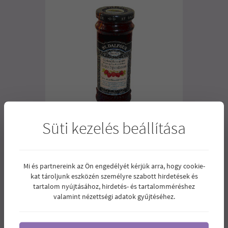
Süti kezelés beállítása
ST. DALFOUR EPERDZSEM 284G
Cukor hozzáadása nélkül készült,
Mi és partnereink az Ön engedélyét kérjük arra, hogy cookie-
magas gyümölcstartalmú dzsem.
kat tároljunk eszközén személyre szabott hirdetések és
tartalom nyújtásához, hirdetés- és tartalomméréshez
1.850
Ár:
Ft
valamint nézettségi adatok gyűjtéséhez.