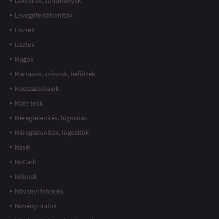
Lekvárok, sűrítmények
Levegőfertőtlenítők
Lisztek
Lisztek
Magok
Mártások, szószok, befőttek
Masszázsolajok
Mate teák
Méregtelenítés, lúgosítás
Méregtelenítők, lúgosítók
Nasik
NoCarb
Nőknek
Növényi fehérjék
Növényi italok