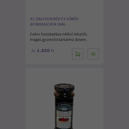
ST. DALFOUR KÉK ÉS VÖRÖS
ÁFONYADZSEM 284G
Cukor hozzáadása nélkül készült,
magas gyümölcstartalmú dzsem.
1.850
Ár:
Ft