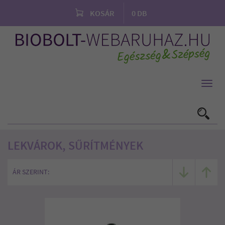
KOSÁR
0
DB
Toggl
navig
LEKVÁROK, SŰRÍTMÉNYEK
ÁR SZERINT: