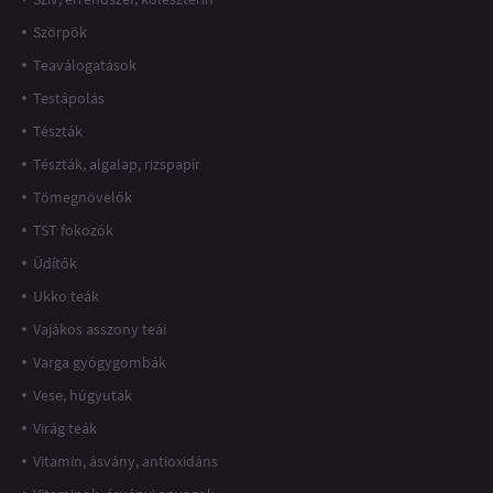
Szörpök
Teaválogatások
Testápolás
Tészták
Tészták, algalap, rizspapír
Tömegnövelők
TST fokozók
Üdítők
Ukko teák
Vajákos asszony teái
Varga gyógygombák
Vese, húgyutak
Virág teák
Vitamin, ásvány, antioxidáns