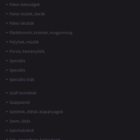
Paleo édességek
Paleo lisztek, darák
Paleo tészták
Pástétomok, krémek, mogyoróvaj
Pelyhek, müzlik
Porok, keményítők
Speciális
Speciális
Speciális teák
Szafi termékek
Szappanok
Szeletek, diétás alapanyagok
Szem, látás
Szénhidrátok
Szív, érrendszer, koleszterin