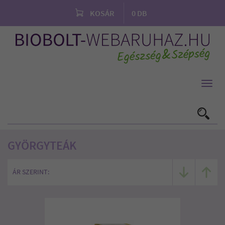
KOSÁR
0
DB
Toggl
navig
GYÖRGYTEÁK
ÁR SZERINT: