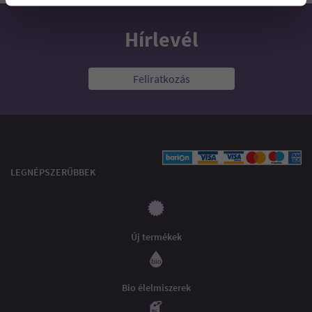
Hírlevél
Feliratkozás
LEGNÉPSZERŰBBEK
Új termékek
Bio élelmiszerek