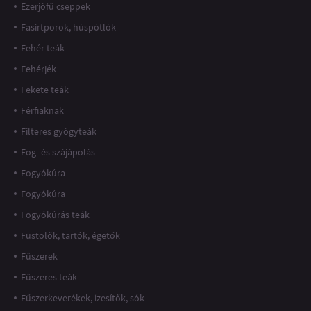
Ezerjófű cseppek
Fasírtporok, húspótlók
Fehér teák
Fehérjék
Fekete teák
Férfiaknak
Filteres gyógyteák
Fog- és szájápolás
Fogyókúra
Fogyókúra
Fogyókúrás teák
Füstölők, tartók, égetők
Fűszerek
Fűszeres teák
Fűszerkeverékek, ízesítők, sók