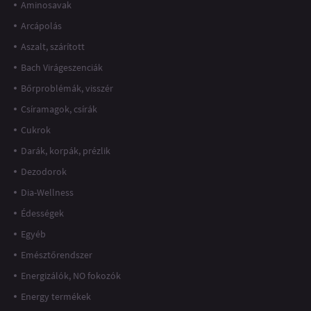
Aminosavak
Arcápolás
Aszalt, szárított
Bach Virágeszenciák
Bőrproblémák, visszér
Csíramagok, csírák
Cukrok
Darák, korpák, prézlik
Dezodorok
Dia-Wellness
Édességek
Egyéb
Emésztőrendszer
Energizálók, NO fokozók
Energy termékek