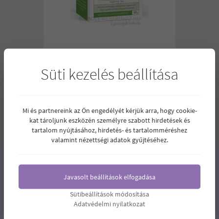
GYÖRGYTEA CSALÁNLEVELES
Süti kezelés beállítása
TEAKEVERÉK TISZTÍTÓ TEA 50G
2.520
Ár:
Ft
Mi és partnereink az Ön engedélyét kérjük arra, hogy cookie-
kat tároljunk eszközén személyre szabott hirdetések és
1
2
3
4
5
tartalom nyújtásához, hirdetés- és tartalomméréshez
valamint nézettségi adatok gyűjtéséhez.
Javasolt beállítások elfogadása
Sütibeállítások módosítása
Adatvédelmi nyilatkozat