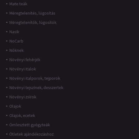
Mate teák
Méregtelenítés, lúgosítás
Méregtelenítők, lúgosítók
Nasik
NoCarb
Nőknek
Növényi fehérjék
Növényi italok
Növényi italporok, tejporok
Növényi tejszínek, desszertek
Növényi zsírok
Olajok
Olajok, ecetek
Ömlesztett gyógyteák
Ötletek ajándékozáshoz