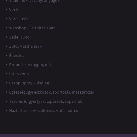
Vitaminok, ásványi anyagok
Vizek
Vörös teák
Webshop - Feltöltés alatt
Zellei Tündi
Zöld, Matcha teák
Édesítés
Propolisz, virágpor, méz
Intim zóna
Csepp, spray külsőleg
Egészségügyi eszközök, sportolás, masszírozás
Test- és fülgyertyák, tapaszok, sópárnák
Háztartási eszközök, csíráztatás, sütés