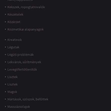
Kekszek, ropogtatnivalók
Készételek
Közérzet
Kozmetikai alapanyagok
Kreatinok
Légutak
Légúti problémák
Lekvárok, sűrítmények
Levegőfertőtlenítők
Lisztek
Lisztek
Magok
Mártások, szószok, befőttek
Masszázsolajok