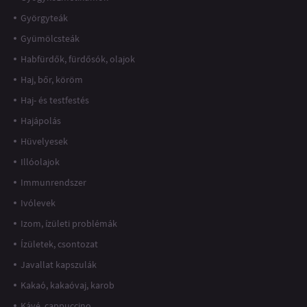
Györgyteák
Gyümölcsteák
Habfürdők, fürdősók, olajok
Haj, bőr, köröm
Haj- és testfestés
Hajápolás
Hüvelyesek
Illóolajok
Immunrendszer
Ivólevek
Izom, ízületi problémák
Ízületek, csontozat
Javallat kapszulák
Kakaó, kakaóvaj, karob
Kávé, cappuccino