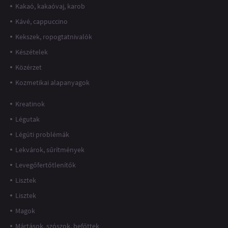
Kakaó, kakaóvaj, karob
Kávé, cappuccino
Kekszek, ropogtatnivalók
Készételek
Közérzet
Kozmetikai alapanyagok
Kreatinok
Légutak
Légúti problémák
Lekvárok, sűrítmények
Levegőfertőtlenítők
Lisztek
Lisztek
Magok
Mártások, szószok, befőttek