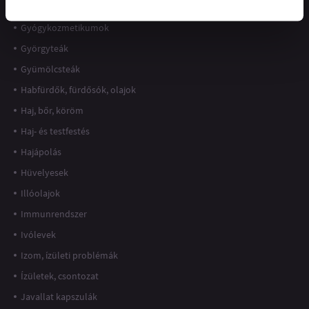
Gyermekeknek
Gyógykozmetikumok
Györgyteák
Gyümölcsteák
Habfürdők, fürdősók, olajok
Haj, bőr, köröm
Haj- és testfestés
Hajápolás
Hüvelyesek
Illóolajok
Immunrendszer
Ivólevek
Izom, ízületi problémák
Ízületek, csontozat
Javallat kapszulák