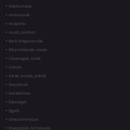
Alakformálás
Aminosavak
Arcápolás
Aszalt, szárított
Bach Virágeszenciák
Bőrproblémák, visszér
Csíramagok, csírák
Cukrok
Darák, korpák, prézlik
Dezodorok
Dia-Wellness
Édességek
Egyéb
Emésztőrendszer
Energizálók, NO fokozók