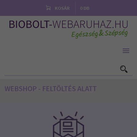
KOSÁR
0
DB
Toggl
navig
WEBSHOP - FELTÖLTÉS ALATT