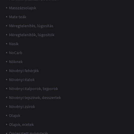
Masszázsolajok
Mate teák
Méregtelenítés, lúgosítás
Méregtelenítők, lúgosítók
Nasik
NoCarb
Nőknek
Növényi fehérjék
Növényi italok
Növényi italporok, tejporok
Növényi tejszínek, desszertek
Növényi zsírok
Olajok
Olajok, ecetek
Ömlesztett gyógyteák