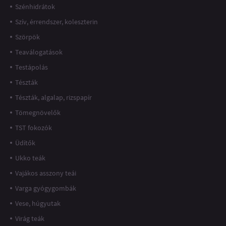
Szénhidrátok
Szív, érrendszer, koleszterin
Szörpök
Teaválogatások
Testápolás
Tészták
Tészták, algalap, rizspapír
Tömegnövelők
TST fokozók
Üdítők
Ukko teák
Vajákos asszony teái
Varga gyógygombák
Vese, húgyutak
Virág teák