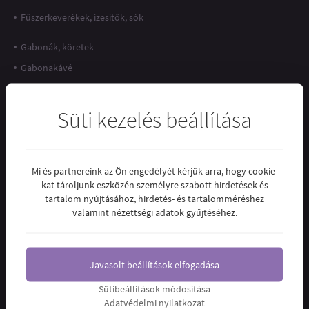
Fűszerkeverékek, ízesítők, sók
Gabonák, köretek
Gabonakávé
Gal vitaminok
Ginseng teák
Süti kezelés beállítása
Gluténmentes alapanyagok
Gluténmentes lisztek
Mi és partnereink az Ön engedélyét kérjük arra, hogy cookie-
Gluténmentes nasik, chipsek
kat tároljunk eszközén személyre szabott hirdetések és
Gluténmentes pékáruk, kenyerek
tartalom nyújtásához, hirdetés- és tartalomméréshez
valamint nézettségi adatok gyűjtéséhez.
Gluténmentes pelyhek, müzlik
Gluténmentes süteményporok
Gluténmentes tészták
Javasolt beállítások elfogadása
Gomba teák
Sütibeállítások módosítása
Gyermek teák
Adatvédelmi nyilatkozat