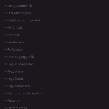
Energy termékek
Ezerjófű cseppek
Fasírtporok, húspótlók
Fehér teák
Fehérjék
Fekete teák
Férfiaknak
Filteres gyógyteák
Fog- és szájápolás
Fogyókúra
Fogyókúra
Fogyókúrás teák
Füstölők, tartók, égetők
Fűszerek
Fűszeres teák