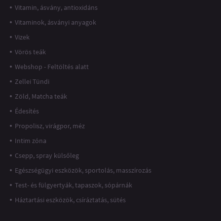
Vitamin, ásvány, antioxidáns
Vitaminok, ásványi anyagok
Vizek
Vörös teák
Webshop - Feltöltés alatt
Zellei Tündi
Zöld, Matcha teák
Édesítés
Propolisz, virágpor, méz
Intim zóna
Csepp, spray külsőleg
Egészségügyi eszközök, sportolás, masszírozás
Test- és fülgyertyák, tapaszok, sópárnák
Háztartási eszközök, csíráztatás, sütés