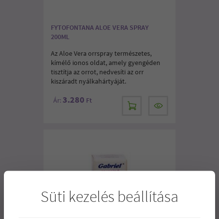
FYTOFONTANA ALOE VERA SPRAY
200ML
Az Aloe Vera orrspray természetes,
kímélő ionos oldat, amely gyengéden
tisztítja az orrot, nedvesíti az orr
kiszáradt nyálkahártyáját.
3.280
Ár:
Ft
Süti kezelés beállítása