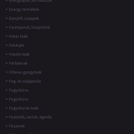
Energizálók, NO fokozók
Energy termékek
Ezerjófű cseppek
Fasírtporok, húspótlók
Fehér teák
Fehérjék
Fekete teák
Férfiaknak
Filteres gyógyteák
Fog- és szájápolás
Fogyókúra
Fogyókúra
Fogyókúrás teák
Füstölők, tartók, égetők
Fűszerek