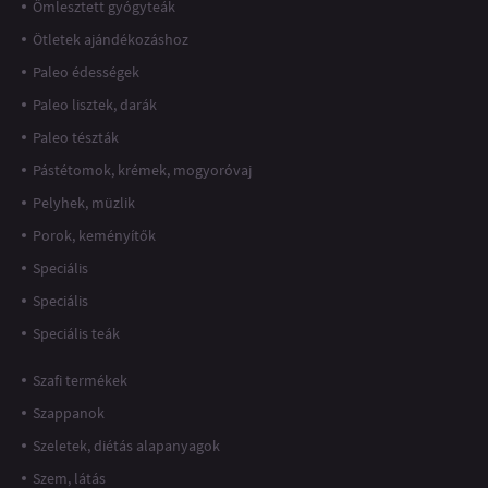
Ömlesztett gyógyteák
Ötletek ajándékozáshoz
Paleo édességek
Paleo lisztek, darák
Paleo tészták
Pástétomok, krémek, mogyoróvaj
Pelyhek, müzlik
Porok, keményítők
Speciális
Speciális
Speciális teák
Szafi termékek
Szappanok
Szeletek, diétás alapanyagok
Szem, látás