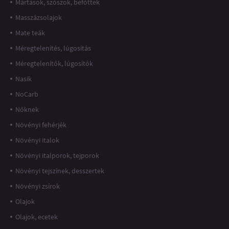
Mártások, szószok, befőttek
Masszázsolajok
Mate teák
Méregtelenítés, lúgosítás
Méregtelenítők, lúgosítók
Nasik
NoCarb
Nőknek
Növényi fehérjék
Növényi italok
Növényi italporok, tejporok
Növényi tejszínek, desszertek
Növényi zsírok
Olajok
Olajok, ecetek