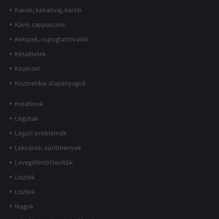
Kakaó, kakaóvaj, karob
Kávé, cappuccino
Kekszek, ropogtatnivalók
Készételek
Közérzet
Kozmetikai alapanyagok
Kreatinok
Légutak
Légúti problémák
Lekvárok, sűrítmények
Levegőfertőtlenítők
Lisztek
Lisztek
Magok