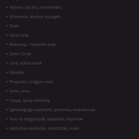
Vitamin, ásvány, antioxidáns
Vitaminok, ásványi anyagok
Vizek
Vörös teák
Webshop - Feltöltés alatt
Zellei Tündi
Zöld, Matcha teák
Édesítés
Propolisz, virágpor, méz
Intim zóna
Csepp, spray külsőleg
Egészségügyi eszközök, sportolás, masszírozás
Test- és fülgyertyák, tapaszok, sópárnák
Háztartási eszközök, csíráztatás, sütés