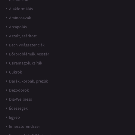
Alakformálás
Aminosavak
Arcápolás
Aszalt, szárított
Bach Virágeszenciák
Bőrproblémák, visszér
Csíramagok, csírák
Cukrok
Darák, korpák, prézlik
Dezodorok
Dia-Wellness
Édességek
Egyéb
Emésztőrendszer