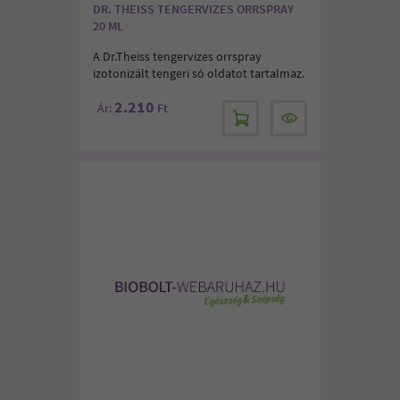
DR. THEISS TENGERVIZES ORRSPRAY
20 ML
A Dr.Theiss tengervizes orrspray
izotonizált tengeri só oldatot tartalmaz.
2.210
Ár:
Ft