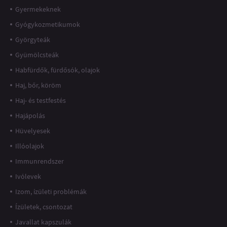
Gyermekeknek
Gyógykozmetikumok
Györgyteák
Gyümölcsteák
Habfürdők, fürdősók, olajok
Haj, bőr, köröm
Haj- és testfestés
Hajápolás
Hüvelyesek
Illóolajok
Immunrendszer
Ivólevek
Izom, ízületi problémák
Ízületek, csontozat
Javallat kapszulák