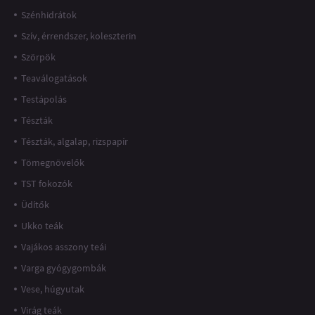
Szénhidrátok
Szív, érrendszer, koleszterin
Szörpök
Teaválogatások
Testápolás
Tészták
Tészták, algalap, rizspapír
Tömegnövelők
TST fokozók
Üdítők
Ukko teák
Vajákos asszony teái
Varga gyógygombák
Vese, húgyutak
Virág teák