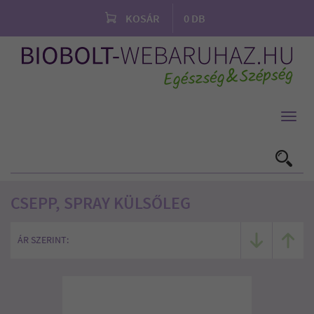
KOSÁR
0
DB
Toggl
navig
CSEPP, SPRAY KÜLSŐLEG
ÁR SZERINT: