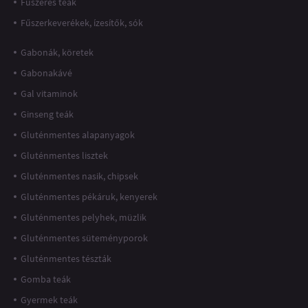
Fűszeres teák
Fűszerkeverékek, ízesítők, sók
Gabonák, köretek
Gabonakávé
Gal vitaminok
Ginseng teák
Gluténmentes alapanyagok
Gluténmentes lisztek
Gluténmentes nasik, chipsek
Gluténmentes pékáruk, kenyerek
Gluténmentes pelyhek, müzlik
Gluténmentes süteményporok
Gluténmentes tészták
Gomba teák
Gyermek teák