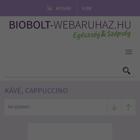
KOSÁR
0
DB
Toggl
navig
KÁVÉ, CAPPUCCINO
ÁR SZERINT: