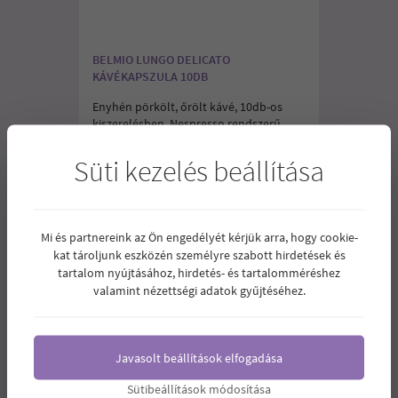
BELMIO LUNGO DELICATO
KÁVÉKAPSZULA 10DB
Enyhén pörkölt, őrölt kávé, 10db-os
kiszerelésben. Nespresso rendszerű
kávéfőzőkkel kompatibilis.
Süti kezelés beállítása
1.770
Ár:
Ft
Mi és partnereink az Ön engedélyét kérjük arra, hogy cookie-
kat tároljunk eszközén személyre szabott hirdetések és
tartalom nyújtásához, hirdetés- és tartalomméréshez
valamint nézettségi adatok gyűjtéséhez.
Javasolt beállítások elfogadása
Sütibeállítások módosítása