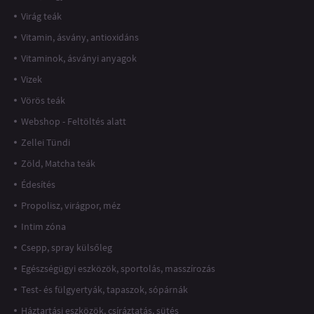
Virág teák
Vitamin, ásvány, antioxidáns
Vitaminok, ásványi anyagok
Vizek
Vörös teák
Webshop - Feltöltés alatt
Zellei Tündi
Zöld, Matcha teák
Édesítés
Propolisz, virágpor, méz
Intim zóna
Csepp, spray külsőleg
Egészségügyi eszközök, sportolás, masszírozás
Test- és fülgyertyák, tapaszok, sópárnák
Háztartási eszközök, csíráztatás, sütés