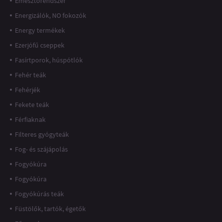
Emésztőrendszer
Energizálók, NO fokozók
Energy termékek
Ezerjófű cseppek
Fasírtporok, húspótlók
Fehér teák
Fehérjék
Fekete teák
Férfiaknak
Filteres gyógyteák
Fog- és szájápolás
Fogyókúra
Fogyókúra
Fogyókúrás teák
Füstölők, tartók, égetők