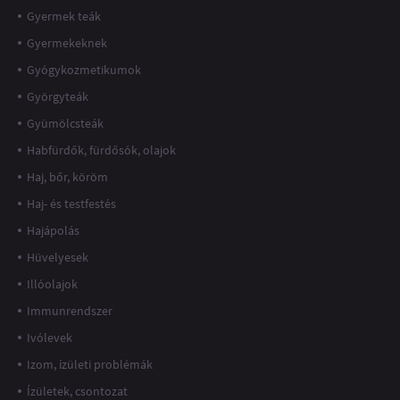
Gyermek teák
Gyermekeknek
Gyógykozmetikumok
Györgyteák
Gyümölcsteák
Habfürdők, fürdősók, olajok
Haj, bőr, köröm
Haj- és testfestés
Hajápolás
Hüvelyesek
Illóolajok
Immunrendszer
Ivólevek
Izom, ízületi problémák
Ízületek, csontozat