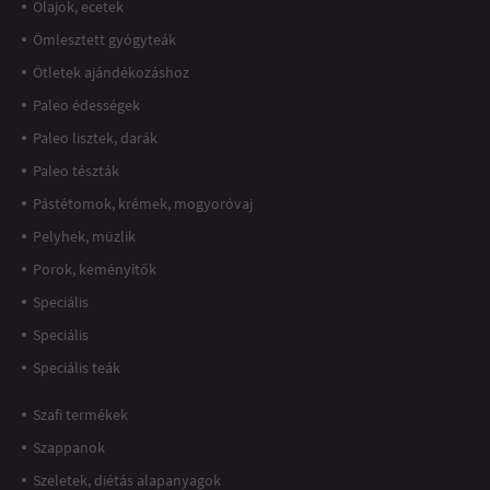
Olajok, ecetek
Ömlesztett gyógyteák
Ötletek ajándékozáshoz
Paleo édességek
Paleo lisztek, darák
Paleo tészták
Pástétomok, krémek, mogyoróvaj
Pelyhek, müzlik
Porok, keményítők
Speciális
Speciális
Speciális teák
Szafi termékek
Szappanok
Szeletek, diétás alapanyagok