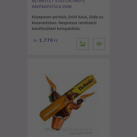
BELMIO LET'S GO COCONUTZ
KÁVÉKAPSZULA 10DB
Közepesen pörkölt, őrölt kávé, 10db-os
kiszerelésben. Nespresso rendszerű
kávéfőzőkkel kompatibilis.
1.770
Ár:
Ft