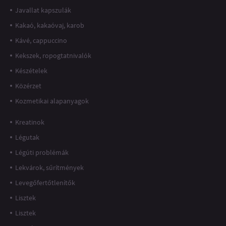
Javallat kapszulák
Kakaó, kakaóvaj, karob
Kávé, cappuccino
Kekszek, ropogtatnivalók
Készételek
Közérzet
Kozmetikai alapanyagok
Kreatinok
Légutak
Légúti problémák
Lekvárok, sűrítmények
Levegőfertőtlenítők
Lisztek
Lisztek