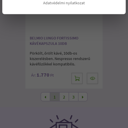
Adatvédelmi nyilatkozat
BELMIO LUNGO FORTISSIMO
KÁVÉKAPSZULA 10DB
Pörkölt, őrölt kávé, 10db-os
kiszerelésben. Nespresso rendszerű
kávéfőzőkkel kompatibilis.
1.770
Ár:
Ft
1
2
3