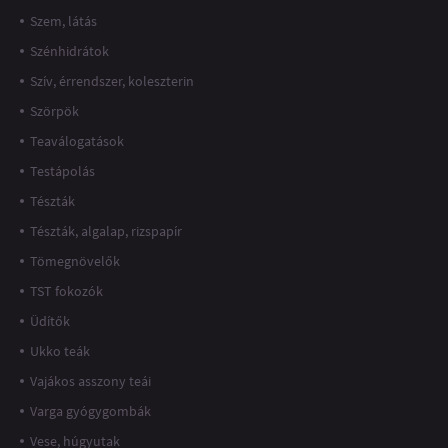
Szem, látás
Szénhidrátok
Szív, érrendszer, koleszterin
Szörpök
Teaválogatások
Testápolás
Tészták
Tészták, algalap, rizspapír
Tömegnövelők
TST fokozók
Üdítők
Ukko teák
Vajákos asszony teái
Varga gyógygombák
Vese, húgyutak