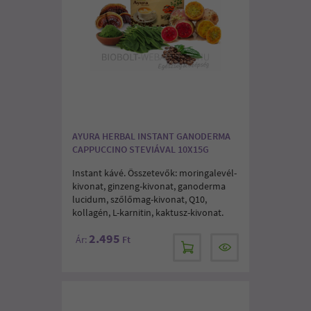
AYURA HERBAL INSTANT GANODERMA
CAPPUCCINO STEVIÁVAL 10X15G
Instant kávé. Összetevők: moringalevél-
kivonat, ginzeng-kivonat, ganoderma
lucidum, szőlőmag-kivonat, Q10,
kollagén, L-karnitin, kaktusz-kivonat.
2.495
Ár:
Ft