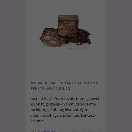
AYURA HERBAL INSTANT GANODERMA
FEKETE KÁVÉ 10X4,5G
Instant kávé. Összetevők: moringalevél-
kivonat, ginzeng-kivonat, ganoderma
lucidum, szőlőmag-kivonat, Q10
vitamin, kollagén, L-karnitin, kaktusz-
kivonat.
2.495