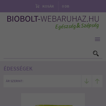
KOSÁR
0
DB
Toggl
navig
ÉDESSÉGEK
ÁR SZERINT: