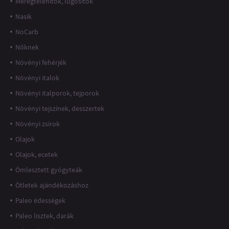
Méregtelenítők, lúgosítók
Nasik
NoCarb
Nőknek
Növényi fehérjék
Növényi italok
Növényi italporok, tejporok
Növényi tejszínek, desszertek
Növényi zsírok
Olajok
Olajok, ecetek
Ömlesztett gyógyteák
Ötletek ajándékozáshoz
Paleo édességek
Paleo lisztek, darák