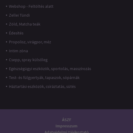
Webshop - Feltöltés alatt
Zellei Tündi
Zöld, Matcha teák
Édesítés
Propolisz, virágpor, méz
Intim zóna
Csepp, spray külsőleg
Egészségügyi eszközök, sportolás, masszírozás
Test- és fülgyertyák, tapaszok, sópárnák
Háztartási eszközök, csíráztatás, sütés
ÁSZF
Impresszum
Adatvédelmi tájékoztató