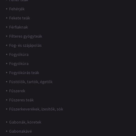
Fehérjék
Fekete teák
Férfiaknak
Filteres gyógyteák
Fog- és szájápolás
Fogyókúra
Fogyókúra
Fogyókúrás teák
Füstölők, tartók, égetők
Fűszerek
Fűszeres teák
Fűszerkeverékek, ízesítők, sók
Gabonák, köretek
Gabonakávé