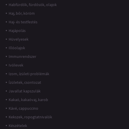
Habfürdők, fürdősók, olajok
Haj, bőr, köröm
Haj- és testfestés
Hajápolás
Hüvelyesek
Illóolajok
Immunrendszer
Ivólevek
Izom, ízületi problémák
Ízületek, csontozat
Javallat kapszulák
Kakaó, kakaóvaj, karob
Kávé, cappuccino
Kekszek, ropogtatnivalók
Készételek