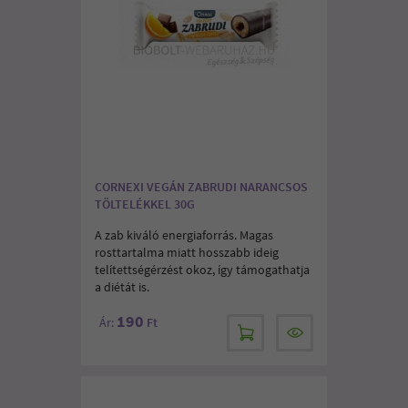
CORNEXI VEGÁN ZABRUDI NARANCSOS
TÖLTELÉKKEL 30G
A zab kiváló energiaforrás. Magas
rosttartalma miatt hosszabb ideig
telítettségérzést okoz, így támogathatja
a diétát is.
190
Ár:
Ft