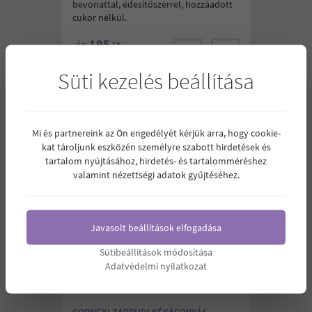
bevonattal, édesítőszerrel, hozzáadott
cukor nélkül.
195
Ár:
Ft
Süti kezelés beállítása
Mi és partnereink az Ön engedélyét kérjük arra, hogy cookie-
kat tároljunk eszközén személyre szabott hirdetések és
tartalom nyújtásához, hirdetés- és tartalomméréshez
valamint nézettségi adatok gyűjtéséhez.
Javasolt beállítások elfogadása
Sütibeállítások módosítása
Adatvédelmi nyilatkozat
CORNEXI ZABRUDI KÉKÁFONYÁS