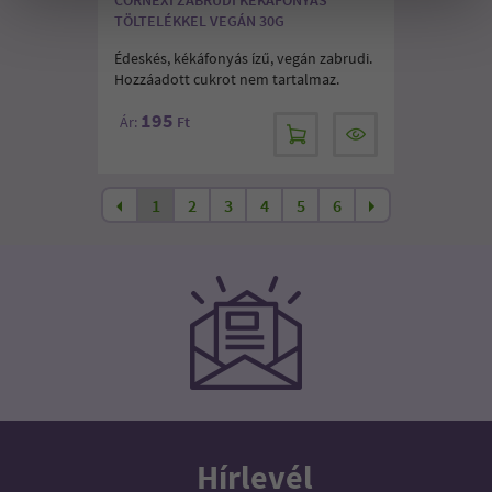
TÖLTELÉKKEL VEGÁN 30G
Édeskés, kékáfonyás ízű, vegán zabrudi.
Hozzáadott cukrot nem tartalmaz.
195
Ár:
Ft
1
2
3
4
5
6
Hírlevél