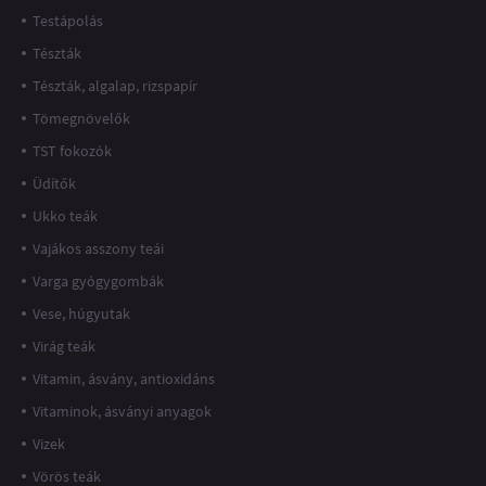
Testápolás
Tészták
Tészták, algalap, rizspapír
Tömegnövelők
TST fokozók
Üdítők
Ukko teák
Vajákos asszony teái
Varga gyógygombák
Vese, húgyutak
Virág teák
Vitamin, ásvány, antioxidáns
Vitaminok, ásványi anyagok
Vizek
Vörös teák