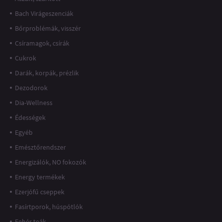
Bach Virágeszenciák
Bőrproblémák, visszér
Csíramagok, csírák
Cukrok
Darák, korpák, prézlik
Dezodorok
Dia-Wellness
Édességek
Egyéb
Emésztőrendszer
Energizálók, NO fokozók
Energy termékek
Ezerjófű cseppek
Fasírtporok, húspótlók
Fehér teák