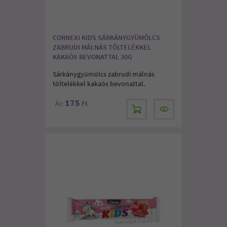
CORNEXI KIDS SÁRKÁNYGYÜMÖLCS
ZABRUDI MÁLNÁS TÖLTELÉKKEL
KAKAÓS BEVONATTAL 30G
Sárkánygyümölcs zabrudi málnás
töltelékkel kakaós bevonattal.
175
Ár:
Ft