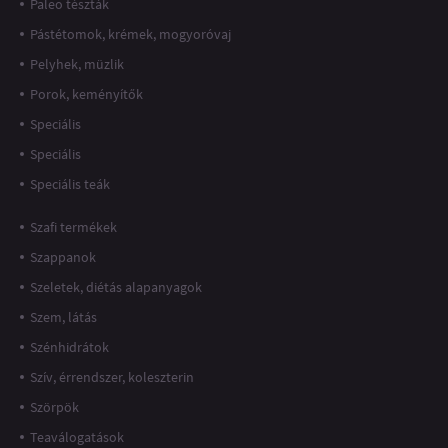
Paleo tészták
Pástétomok, krémek, mogyoróvaj
Pelyhek, müzlik
Porok, keményítők
Speciális
Speciális
Speciális teák
Szafi termékek
Szappanok
Szeletek, diétás alapanyagok
Szem, látás
Szénhidrátok
Szív, érrendszer, koleszterin
Szörpök
Teaválogatások