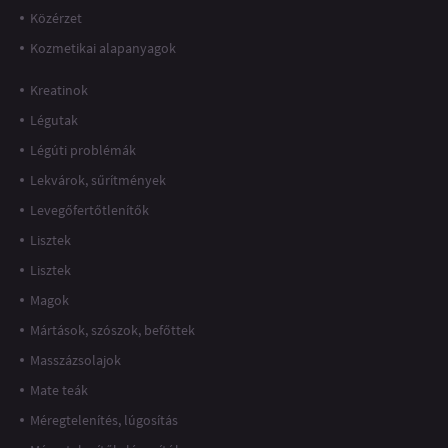
Közérzet
Kozmetikai alapanyagok
Kreatinok
Légutak
Légúti problémák
Lekvárok, sűrítmények
Levegőfertőtlenítők
Lisztek
Lisztek
Magok
Mártások, szószok, befőttek
Masszázsolajok
Mate teák
Méregtelenítés, lúgosítás