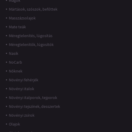
Magok
Mártások, szószok, befőttek
Masszázsolajok
Mate teák
Méregtelenítés, lúgosítás
Méregtelenítők, lúgosítók
Nasik
NoCarb
Nőknek
Növényi fehérjék
Növényi italok
Növényi italporok, tejporok
Növényi tejszínek, desszertek
Növényi zsírok
Olajok