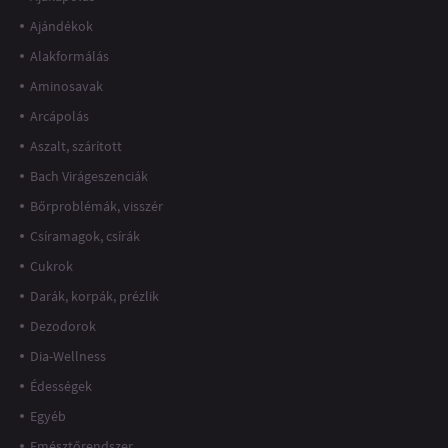
Ajándékok
Alakformálás
Aminosavak
Arcápolás
Aszalt, szárított
Bach Virágeszenciák
Bőrproblémák, visszér
Csíramagok, csírák
Cukrok
Darák, korpák, prézlik
Dezodorok
Dia-Wellness
Édességek
Egyéb
Emésztőrendszer