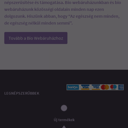
népszerűsítése és támogatása. Bio webáruházunkban és bio
webáruházunk közösségi oldalain minden nap ezen
dolgozunk. Hiszünk abban, hogy “Az egészség nem minden,
de egészség nélkül minden semmi”.
Tovább a Bio Webáruházhoz
LEGNÉPSZERŰBBEK
Új termékek