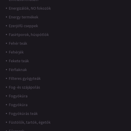
Energizálók, NO fokozók
Energy termékek
Ezerjófű cseppek
Fasírtporok, húspótlók
Fehér teák
Fehérjék
Fekete teák
Férfiaknak
Filteres gyógyteák
Fog- és szájápolás
Fogyókúra
Fogyókúra
Fogyókúrás teák
Füstölők, tartók, égetők