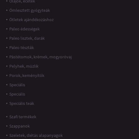
Olajok, ecetek
Ömlesztett gyógyteák
Ötletek ajándékozáshoz
Paleo édességek
Paleo lisztek, darák
Paleo tészták
Pástétomok, krémek, mogyoróvaj
Pelyhek, müzlik
Porok, keményítők
Speciális
Speciális
Speciális teák
Szafi termékek
Szappanok
Szeletek, diétás alapanyagok