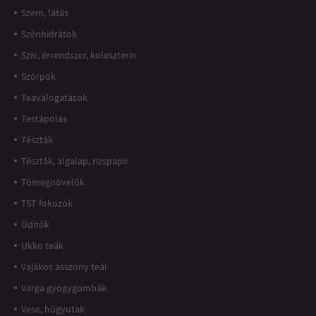
Szem, látás
Szénhidrátok
Szív, érrendszer, koleszterin
Szörpök
Teaválogatások
Testápolás
Tészták
Tészták, algalap, rizspapír
Tömegnövelők
TST fokozók
Üdítők
Ukko teák
Vajákos asszony teái
Varga gyógygombák
Vese, húgyutak