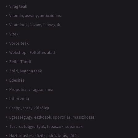
Virág teák
Vitamin, ásvány, antioxidáns
Vitaminok, ásványi anyagok
Vizek
Vörös teák
Webshop - Feltöltés alatt
Zellei Tündi
Zöld, Matcha teák
Édesítés
Propolisz, virágpor, méz
Intim zóna
Csepp, spray külsőleg
Egészségügyi eszközök, sportolás, masszírozás
Test- és fülgyertyák, tapaszok, sópárnák
Háztartási eszközök, csíráztatás, sütés