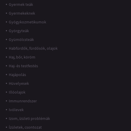
Gyermek teák
Gyermekeknek
Gyógykozmetikumok
Györgyteák
Gyümölcsteák
Habfürdők, fürdősók, olajok
Haj, bőr, köröm
Haj- és testfestés
Hajápolás
Hüvelyesek
Illóolajok
Immunrendszer
Ivólevek
Izom, ízületi problémák
Ízületek, csontozat