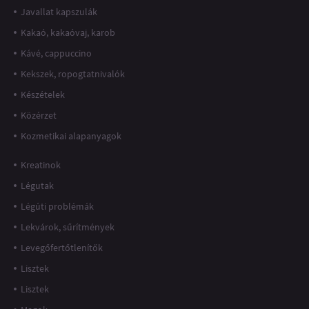
Javallat kapszulák
Kakaó, kakaóvaj, karob
Kávé, cappuccino
Kekszek, ropogtatnivalók
Készételek
Közérzet
Kozmetikai alapanyagok
Kreatinok
Légutak
Légúti problémák
Lekvárok, sűrítmények
Levegőfertőtlenítők
Lisztek
Lisztek