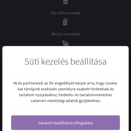
Bio élelmiszerek
Akciós termékek
Teák
Süti kezelés beállítása
Vitaminok
Mi és partnereink az Ön engedélyét kérjük arra, hogy cookie-
kat tároljunk eszközén személyre szabott hirdetések és
tartalom nyújtásához, hirdetés- és tartalomméréshez
Cukormentes
valamint nézettségi adatok gyűjtéséhez.
Javasolt beállítások elfogadása
KAPCSOLAT