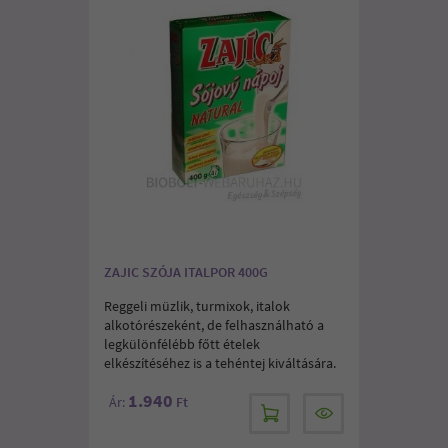
ZAJIC SZÓJA ITALPOR 400G
Reggeli müzlik, turmixok, italok
alkotórészeként, de felhasználható a
legkülönfélébb főtt ételek
elkészítéséhez is a tehéntej kiváltására.
1.940
Ár:
Ft