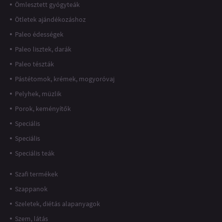
Ömlesztett gyógyteák
Ötletek ajándékozáshoz
Paleo édességek
Paleo lisztek, darák
Paleo tészták
Pástétomok, krémek, mogyoróvaj
Pelyhek, müzlik
Porok, keményítők
Speciális
Speciális
Speciális teák
Szafi termékek
Szappanok
Szeletek, diétás alapanyagok
Szem, látás