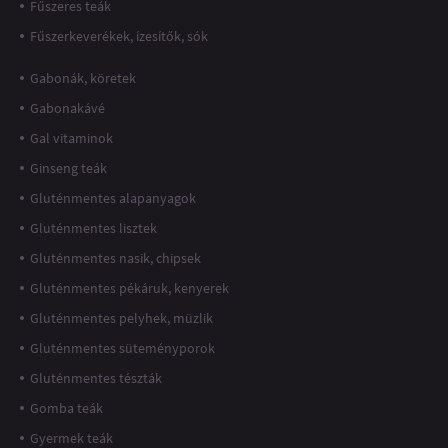
Fűszeres teák
Fűszerkeverékek, ízesítők, sók
Gabonák, köretek
Gabonakávé
Gal vitaminok
Ginseng teák
Gluténmentes alapanyagok
Gluténmentes lisztek
Gluténmentes nasik, chipsek
Gluténmentes pékáruk, kenyerek
Gluténmentes pelyhek, müzlik
Gluténmentes süteményporok
Gluténmentes tészták
Gomba teák
Gyermek teák