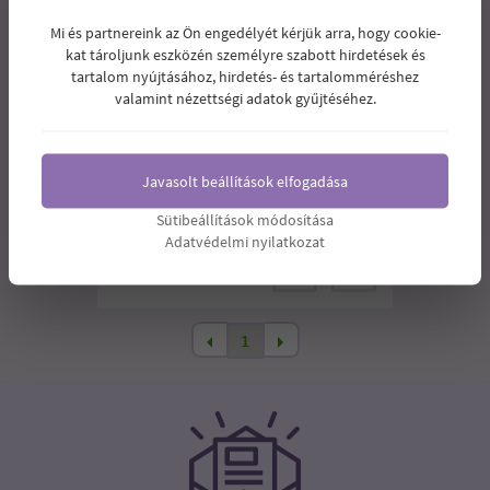
Mi és partnereink az Ön engedélyét kérjük arra, hogy cookie-
kat tároljunk eszközén személyre szabott hirdetések és
tartalom nyújtásához, hirdetés- és tartalomméréshez
VEGABOND KÓKUSZTEJPOR 300G
valamint nézettségi adatok gyűjtéséhez.
Kókusztejpor, amelyből 60 g megfelel 1
nagy kókuszdióból nyerhető friss
tejnek. Javasolt turmixok, reggeli italok,
Javasolt beállítások elfogadása
koktélok, gabonakásák, sütemények és
levesek felhasználásához.
Sütibeállítások módosítása
Adatvédelmi nyilatkozat
2.490
Ár:
Ft
1