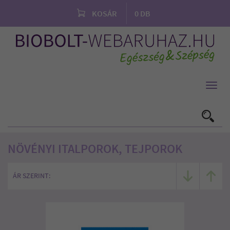
KOSÁR
0
DB
Toggl
navig
NÖVÉNYI ITALPOROK, TEJPOROK
ÁR SZERINT: