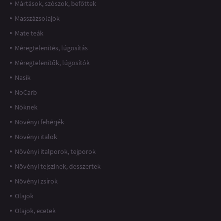
Mártások, szószok, befőttek
Masszázsolajok
Mate teák
Méregtelenítés, lúgosítás
Méregtelenítők, lúgosítók
Nasik
NoCarb
Nőknek
Növényi fehérjék
Növényi italok
Növényi italporok, tejporok
Növényi tejszínek, desszertek
Növényi zsírok
Olajok
Olajok, ecetek