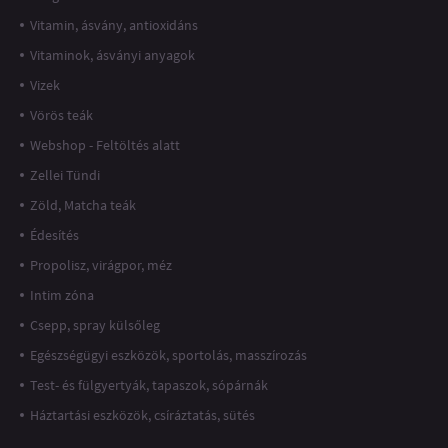
Vitamin, ásvány, antioxidáns
Vitaminok, ásványi anyagok
Vizek
Vörös teák
Webshop - Feltöltés alatt
Zellei Tündi
Zöld, Matcha teák
Édesítés
Propolisz, virágpor, méz
Intim zóna
Csepp, spray külsőleg
Egészségügyi eszközök, sportolás, masszírozás
Test- és fülgyertyák, tapaszok, sópárnák
Háztartási eszközök, csíráztatás, sütés