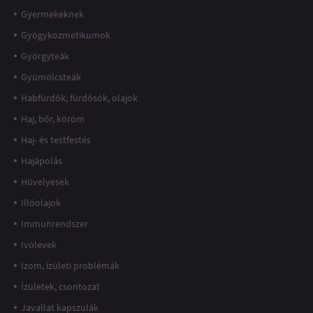
Gyermekeknek
Gyógykozmetikumok
Györgyteák
Gyümölcsteák
Habfürdők, fürdősók, olajok
Haj, bőr, köröm
Haj- és testfestés
Hajápolás
Hüvelyesek
Illóolajok
Immunrendszer
Ivólevek
Izom, ízületi problémák
Ízületek, csontozat
Javallat kapszulák