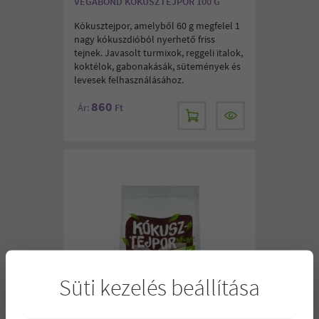
VEGABOND KÓKUSZTEJPOR 100 G
Kókusztejpor, amelyből 60 g megfelel 1
nagy kókuszdióból nyerhető friss
tejnek. Javasolt turmixok, reggeli italok,
koktélok, gabonakásák, sütemények és
levesek felhasználásához.
860
Ár:
Ft
Süti kezelés beállítása