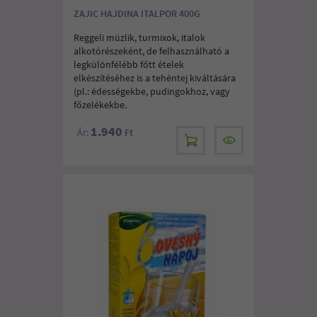
ZAJIC HAJDINA ITALPOR 400G
Reggeli müzlik, turmixok, italok
alkotórészeként, de felhasználható a
legkülönfélébb főtt ételek
elkészítéséhez is a tehéntej kiváltására
(pl.: édességekbe, pudingokhoz, vagy
főzelékekbe.
1.940
Ár:
Ft