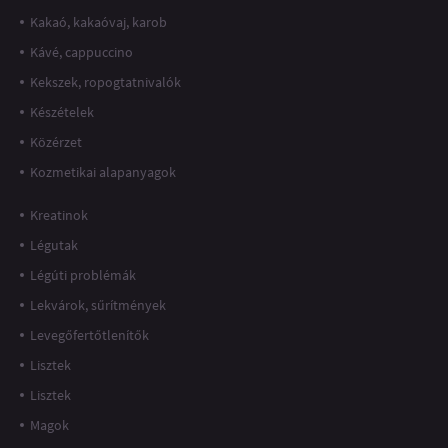
Kakaó, kakaóvaj, karob
Kávé, cappuccino
Kekszek, ropogtatnivalók
Készételek
Közérzet
Kozmetikai alapanyagok
Kreatinok
Légutak
Légúti problémák
Lekvárok, sűrítmények
Levegőfertőtlenítők
Lisztek
Lisztek
Magok