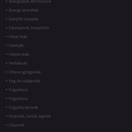
Energizálók, NO fokozók
Energy termékek
Ezerjófű cseppek
Fasírtporok, húspótlók
Fehér teák
Fehérjék
Fekete teák
Férfiaknak
Filteres gyógyteák
Fog- és szájápolás
Fogyókúra
Fogyókúra
Fogyókúrás teák
Füstölők, tartók, égetők
Fűszerek