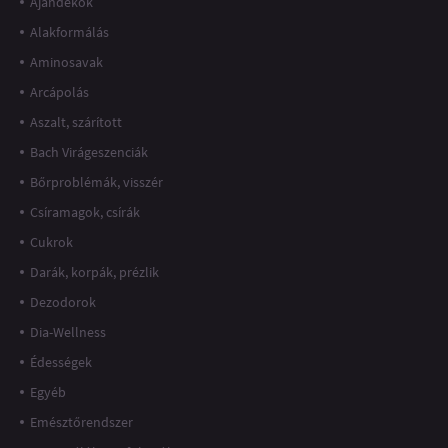
Ajándékok
Alakformálás
Aminosavak
Arcápolás
Aszalt, szárított
Bach Virágeszenciák
Bőrproblémák, visszér
Csíramagok, csírák
Cukrok
Darák, korpák, prézlik
Dezodorok
Dia-Wellness
Édességek
Egyéb
Emésztőrendszer