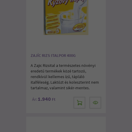
ZAJÍC RIZS ITALPOR 400G
A Zajic Rizsital a természetes növényi
eredetű termékek közé tartozó,
rendkívül kellemes ízű, tápláló
italféleség. Laktózt és koleszterint nem
tartalmaz, valamint sikér-mentes.
1.940
Ár:
Ft