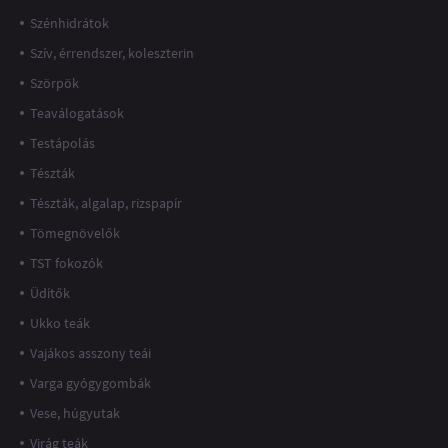
Szénhidrátok
Szív, érrendszer, koleszterin
Szörpök
Teaválogatások
Testápolás
Tészták
Tészták, algalap, rizspapír
Tömegnövelők
TST fokozók
Üdítők
Ukko teák
Vajákos asszony teái
Varga gyógygombák
Vese, húgyutak
Virág teák