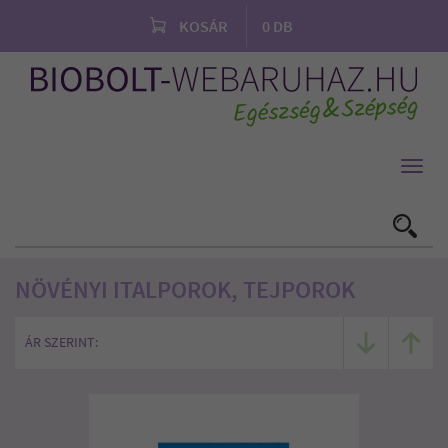
KOSÁR
0
DB
Toggl
navig
NÖVÉNYI ITALPOROK, TEJPOROK
ÁR SZERINT: