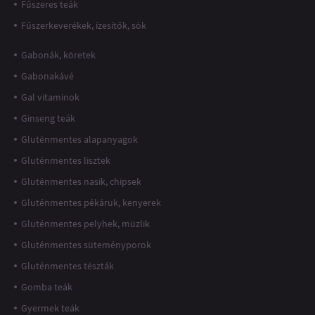
Fűszeres teák
Fűszerkeverékek, ízesítők, sók
Gabonák, köretek
Gabonakávé
Gal vitaminok
Ginseng teák
Gluténmentes alapanyagok
Gluténmentes lisztek
Gluténmentes nasik, chipsek
Gluténmentes pékáruk, kenyerek
Gluténmentes pelyhek, müzlik
Gluténmentes süteményporok
Gluténmentes tészták
Gomba teák
Gyermek teák