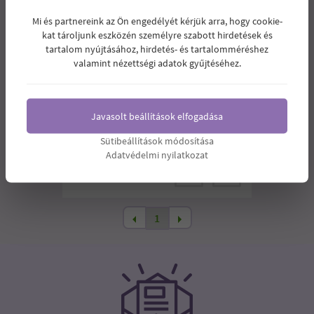
Mi és partnereink az Ön engedélyét kérjük arra, hogy cookie-
kat tároljunk eszközén személyre szabott hirdetések és
tartalom nyújtásához, hirdetés- és tartalomméréshez
VEGABOND KÓKUSZTEJPOR 300G
valamint nézettségi adatok gyűjtéséhez.
Kókusztejpor, amelyből 60 g megfelel 1
nagy kókuszdióból nyerhető friss
tejnek. Javasolt turmixok, reggeli italok,
Javasolt beállítások elfogadása
koktélok, gabonakásák, sütemények és
levesek felhasználásához.
Sütibeállítások módosítása
Adatvédelmi nyilatkozat
2.490
Ár:
Ft
1