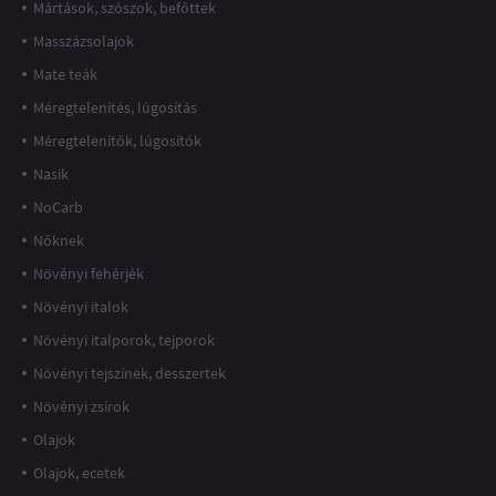
Mártások, szószok, befőttek
Masszázsolajok
Mate teák
Méregtelenítés, lúgosítás
Méregtelenítők, lúgosítók
Nasik
NoCarb
Nőknek
Növényi fehérjék
Növényi italok
Növényi italporok, tejporok
Növényi tejszínek, desszertek
Növényi zsírok
Olajok
Olajok, ecetek