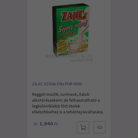
ZAJIC SZÓJA ITALPOR 400G
Reggeli müzlik, turmixok, italok
alkotórészeként, de felhasználható a
legkülönfélébb főtt ételek
elkészítéséhez is a tehéntej kiváltására.
1.940
Ár:
Ft