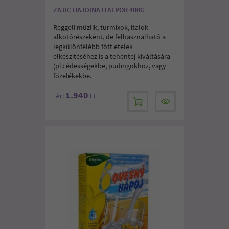
ZAJIC HAJDINA ITALPOR 400G
Reggeli müzlik, turmixok, italok
alkotórészeként, de felhasználható a
legkülönfélébb főtt ételek
elkészítéséhez is a tehéntej kiváltására
(pl.: édességekbe, pudingokhoz, vagy
főzelékekbe.
1.940
Ár:
Ft