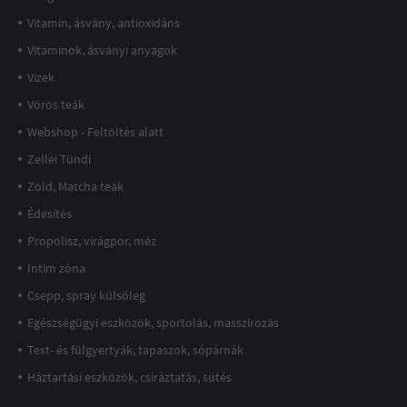
Vitamin, ásvány, antioxidáns
Vitaminok, ásványi anyagok
Vizek
Vörös teák
Webshop - Feltöltés alatt
Zellei Tündi
Zöld, Matcha teák
Édesítés
Propolisz, virágpor, méz
Intim zóna
Csepp, spray külsőleg
Egészségügyi eszközök, sportolás, masszírozás
Test- és fülgyertyák, tapaszok, sópárnák
Háztartási eszközök, csíráztatás, sütés