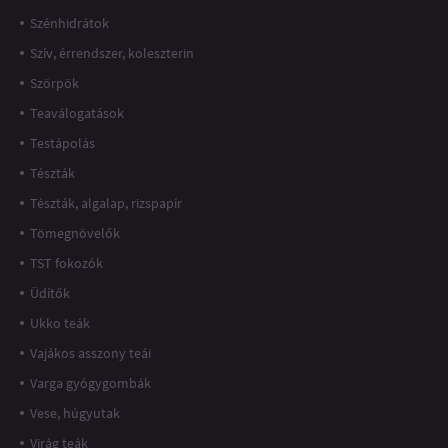
Szénhidrátok
Szív, érrendszer, koleszterin
Szörpök
Teaválogatások
Testápolás
Tészták
Tészták, algalap, rizspapír
Tömegnövelők
TST fokozók
Üdítők
Ukko teák
Vajákos asszony teái
Varga gyógygombák
Vese, húgyutak
Virág teák