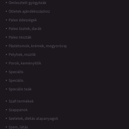
Ömlesztett gyógyteák
Ötletek ajándékozáshoz
Paleo édességek
Paleo lisztek, darák
Paleo tészták
Pástétomok, krémek, mogyoróvaj
Pelyhek, müzlik
Porok, keményítők
Speciális
Speciális
Speciális teák
Szafi termékek
Szappanok
Szeletek, diétás alapanyagok
Szem, látás