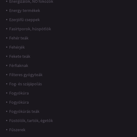
Energizálók, NO fokozók
Energy termékek
Ezerjófű cseppek
Fasírtporok, húspótlók
Fehér teák
Fehérjék
Fekete teák
Férfiaknak
Filteres gyógyteák
Fog- és szájápolás
Fogyókúra
Fogyókúra
Fogyókúrás teák
Füstölők, tartók, égetők
Fűszerek