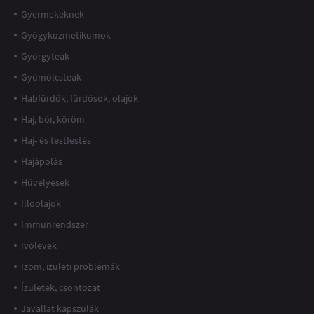
Gyermekeknek
Gyógykozmetikumok
Györgyteák
Gyümölcsteák
Habfürdők, fürdősók, olajok
Haj, bőr, köröm
Haj- és testfestés
Hajápolás
Hüvelyesek
Illóolajok
Immunrendszer
Ivólevek
Izom, ízületi problémák
Ízületek, csontozat
Javallat kapszulák