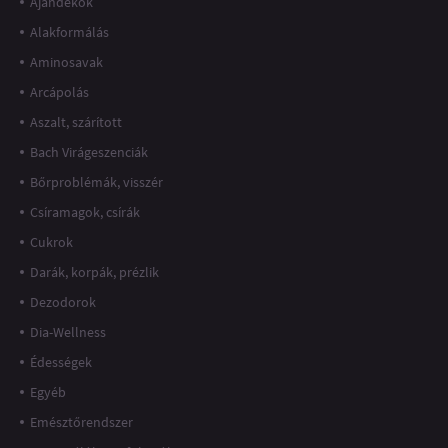
Ajándékok
Alakformálás
Aminosavak
Arcápolás
Aszalt, szárított
Bach Virágeszenciák
Bőrproblémák, visszér
Csíramagok, csírák
Cukrok
Darák, korpák, prézlik
Dezodorok
Dia-Wellness
Édességek
Egyéb
Emésztőrendszer