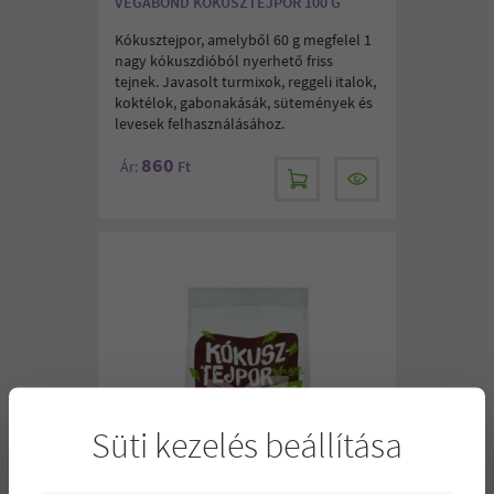
VEGABOND KÓKUSZTEJPOR 100 G
Kókusztejpor, amelyből 60 g megfelel 1
nagy kókuszdióból nyerhető friss
tejnek. Javasolt turmixok, reggeli italok,
koktélok, gabonakásák, sütemények és
levesek felhasználásához.
860
Ár:
Ft
Süti kezelés beállítása