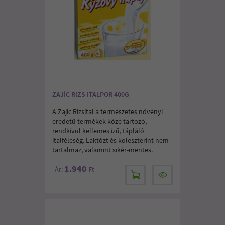
ZAJÍC RIZS ITALPOR 400G
A Zajic Rizsital a természetes növényi
eredetű termékek közé tartozó,
rendkívül kellemes ízű, tápláló
italféleség. Laktózt és koleszterint nem
tartalmaz, valamint sikér-mentes.
1.940
Ár:
Ft