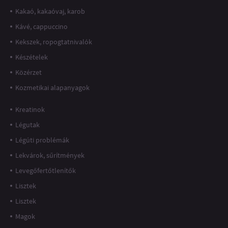
Kakaó, kakaóvaj, karob
Kávé, cappuccino
Kekszek, ropogtatnivalók
Készételek
Közérzet
Kozmetikai alapanyagok
Kreatinok
Légutak
Légúti problémák
Lekvárok, sűrítmények
Levegőfertőtlenítők
Lisztek
Lisztek
Magok