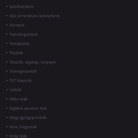
Szénhidrátok
Szív, érrendszer, koleszterin
Szörpök
Teaválogatások
Testápolás
Tészták
Tészták, algalap, rizspapír
Tömegnövelők
TST fokozók
Üdítők
Ukko teák
Vajákos asszony teái
Varga gyógygombák
Vese, húgyutak
Virág teák