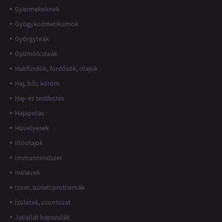
Gyermekeknek
Gyógykozmetikumok
Györgyteák
Gyümölcsteák
Habfürdők, fürdősók, olajok
Haj, bőr, köröm
Haj- és testfestés
Hajápolás
Hüvelyesek
Illóolajok
Immunrendszer
Ivólevek
Izom, ízületi problémák
Ízületek, csontozat
Javallat kapszulák