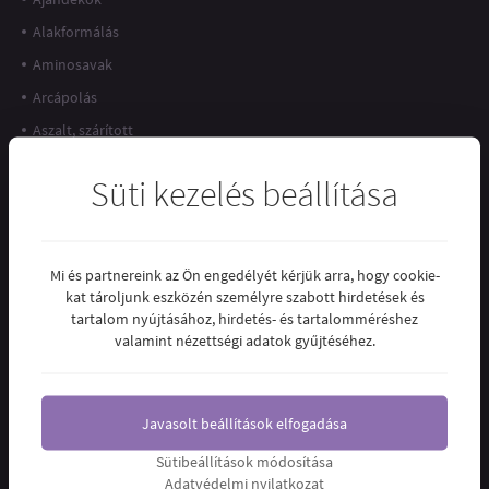
Alakformálás
Aminosavak
Arcápolás
Aszalt, szárított
Bach Virágeszenciák
Süti kezelés beállítása
Bőrproblémák, visszér
Csíramagok, csírák
Cukrok
Mi és partnereink az Ön engedélyét kérjük arra, hogy cookie-
Darák, korpák, prézlik
kat tároljunk eszközén személyre szabott hirdetések és
tartalom nyújtásához, hirdetés- és tartalomméréshez
Dezodorok
valamint nézettségi adatok gyűjtéséhez.
Dia-Wellness
Édességek
Javasolt beállítások elfogadása
Egyéb
Emésztőrendszer
Sütibeállítások módosítása
Adatvédelmi nyilatkozat