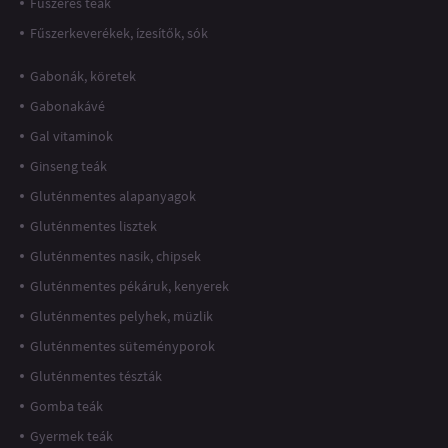
Fűszeres teák
Fűszerkeverékek, ízesítők, sók
Gabonák, köretek
Gabonakávé
Gal vitaminok
Ginseng teák
Gluténmentes alapanyagok
Gluténmentes lisztek
Gluténmentes nasik, chipsek
Gluténmentes pékáruk, kenyerek
Gluténmentes pelyhek, müzlik
Gluténmentes süteményporok
Gluténmentes tészták
Gomba teák
Gyermek teák