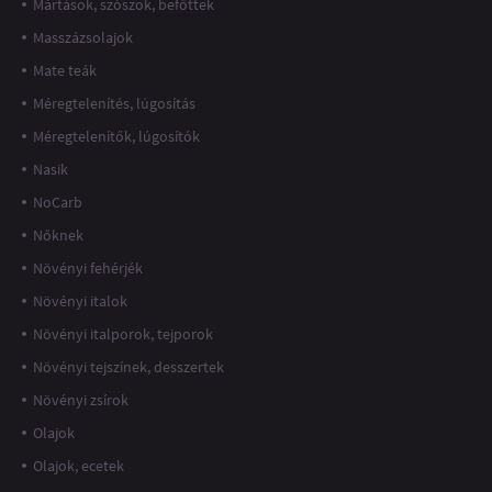
Mártások, szószok, befőttek
Masszázsolajok
Mate teák
Méregtelenítés, lúgosítás
Méregtelenítők, lúgosítók
Nasik
NoCarb
Nőknek
Növényi fehérjék
Növényi italok
Növényi italporok, tejporok
Növényi tejszínek, desszertek
Növényi zsírok
Olajok
Olajok, ecetek