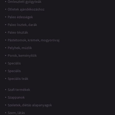
Ömlesztett gyógyteák
Ötletek ajándékozáshoz
Paleo édességek
Paleo lisztek, darák
Paleo tészták
Pástétomok, krémek, mogyoróvaj
Pelyhek, müzlik
Porok, keményítők
Speciális
Speciális
Speciális teák
Szafi termékek
Szappanok
Szeletek, diétás alapanyagok
Szem, látás