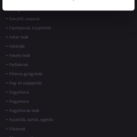
Energizálók, NO fokozók
Energy termékek
Ezerjófű cseppek
Fasírtporok, húspótlók
Fehér teák
Fehérjék
Fekete teák
Férfiaknak
Filteres gyógyteák
Fog- és szájápolás
Fogyókúra
Fogyókúra
Fogyókúrás teák
Füstölők, tartók, égetők
Fűszerek