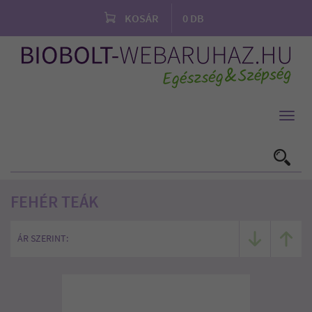
KOSÁR
0
DB
Toggl
navig
FEHÉR TEÁK
ÁR SZERINT: