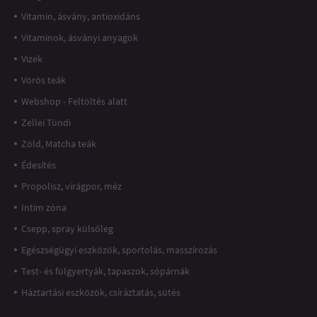
Vitamin, ásvány, antioxidáns
Vitaminok, ásványi anyagok
Vizek
Vörös teák
Webshop - Feltöltés alatt
Zellei Tündi
Zöld, Matcha teák
Édesítés
Propolisz, virágpor, méz
Intim zóna
Csepp, spray külsőleg
Egészségügyi eszközök, sportolás, masszírozás
Test- és fülgyertyák, tapaszok, sópárnák
Háztartási eszközök, csíráztatás, sütés