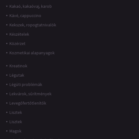
Kakaó, kakaóvaj, karob
Kávé, cappuccino
Kekszek, ropogtatnivalók
Készételek
Közérzet
Kozmetikai alapanyagok
Kreatinok
Légutak
Légúti problémák
Lekvárok, sűrítmények
Levegőfertőtlenítők
Lisztek
Lisztek
Magok