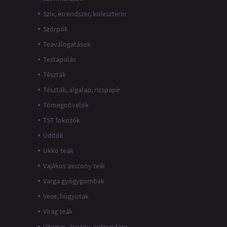
Szív, érrendszer, koleszterin
Szörpök
Teaválogatások
Testápolás
Tészták
Tészták, algalap, rizspapír
Tömegnövelők
TST fokozók
Üdítők
Ukko teák
Vajákos asszony teái
Varga gyógygombák
Vese, húgyutak
Virág teák
Vitamin, ásvány, antioxidáns