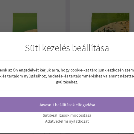
Süti kezelés beállítása
reink az Ön engedélyét kérjük arra, hogy cookie-kat tároljunk eszközén szem
k és tartalom nyújtásához, hirdetés- és tartalomméréshez valamint nézetts
gyűjtéséhez.
RA MUNGÓBAB CSÍRÁZTATÁSRA
NATURA NAPRAFORGÓ CSÍRÁZTA
200G
Javasolt beállítások elfogadása
zínű csíra és levél, diós, édeskés
Napraforgó csíráztatásra.
Sütibeállítások módosítása
ggal.
Adatvédelmi nyilatkozat
90
670
Ft
Ár:
Ft