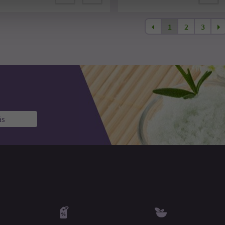
1
2
3
ás