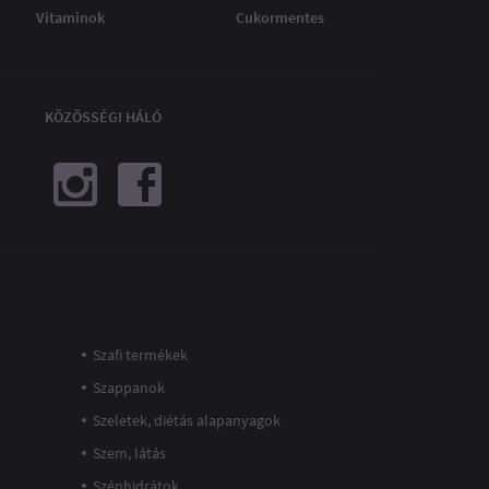
Vitaminok
Cukormentes
KÖZÖSSÉGI HÁLÓ
Szafi termékek
Szappanok
Szeletek, diétás alapanyagok
Szem, látás
Szénhidrátok