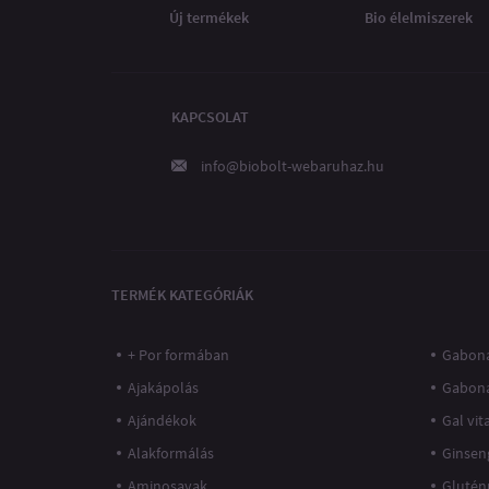
Új termékek
Bio élelmiszerek
KAPCSOLAT
info@biobolt-webaruhaz.hu
TERMÉK KATEGÓRIÁK
+ Por formában
Gaboná
Ajakápolás
Gabon
Ajándékok
Gal vi
Alakformálás
Ginsen
Aminosavak
Glutén