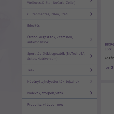
Wellness, D-Star, NoCarb, Zellei)
Gluténmentes, Paleo, Szafi
Édesítés
Étrend-kiegészítők, vitaminok,
antioxidánsok
BIOR
200G
Sport táplálékkiegésztők (BioTechUSA,
Csíráz
Scitec, Nutriversum)
2
Ár:
Teák
Növényi tejhelyettesítők, tejszínek
Ivólevek, szörpök, vizek
Propolisz, virágpor, méz