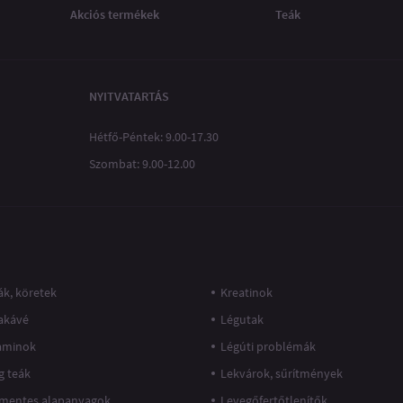
Akciós termékek
Teák
NYITVATARTÁS
Hétfő-Péntek: 9.00-17.30
Szombat: 9.00-12.00
k, köretek
Kreatinok
akávé
Légutak
taminok
Légúti problémák
g teák
Lekvárok, sűrítmények
mentes alapanyagok
Levegőfertőtlenítők