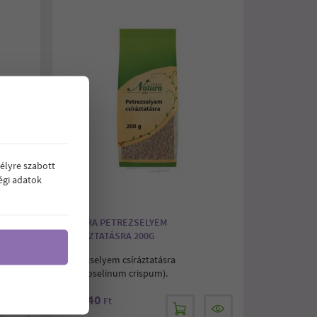
élyre szabott
égi adatok
TÁSRA
NATURA PETREZSELYEM
CSÍRÁZTATÁSRA 200G
Petrezselyem csíráztatásra
(pertroselinum crispum).
940
Ár:
Ft