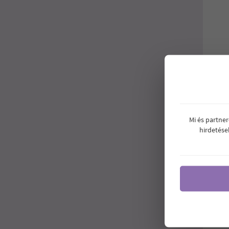
Mi és partne
hirdetése
NATU
200G
Zöld s
ízvilá
7
Ár: