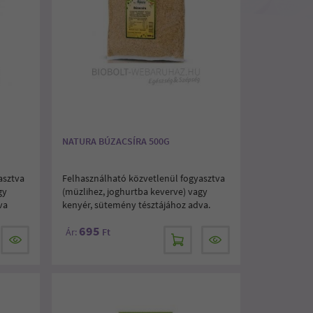
NATURA BÚZACSÍRA 500G
asztva
Felhasználható közvetlenül fogyasztva
gy
(müzlihez, joghurtba keverve) vagy
va
kenyér, sütemény tésztájához adva.
695
Ár:
Ft