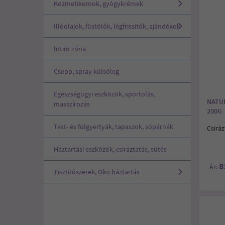
Kozmetikumok, gyógykrémek
Illóolajok, füstölők, légfrissítők, ajándékok
Intim zóna
Csepp, spray külsőleg
Egészségügyi eszközök, sportolás,
NATU
masszírozás
200G
Test- és fülgyertyák, tapaszok, sópárnák
Csiráz
Háztartási eszközök, csíráztatás, sütés
8
Ár:
Tisztítószerek, Öko háztartás