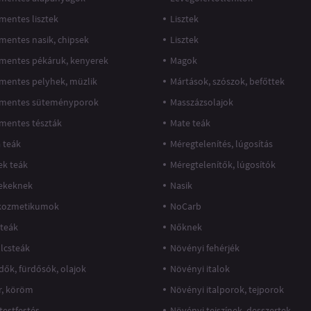
mentes lisztek
Lisztek
mentes nasik, chipsek
Lisztek
mentes pékáruk, kenyerek
Magok
mentes pelyhek, müzlik
Mártások, szószok, befőttek
mentes süteményporok
Masszázsolajok
mentes tészták
Mate teák
 teák
Méregtelenítés, lúgosítás
k teák
Méregtelenítők, lúgosítók
ekeknek
Nasik
kozmetikumok
NoCarb
teák
Nőknek
lcsteák
Növényi fehérjék
dők, fürdősók, olajok
Növényi italok
r, köröm
Növényi italporok, tejporok
 testfestés
Növényi tejszínek, desszertek