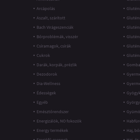
Arcápolás
Glutén
Aszalt, szárított
Glutén
Bach Virágeszenciák
Glutén
Bőrproblémák, visszér
Glutén
Csíramagok, csírák
Glutén
Cukrok
Glutén
Darák, korpák, prézlik
Gomba
Dezodorok
Gyerme
Dia-Wellness
Gyerm
Édességek
Gyógy
Egyéb
György
Emésztőrendszer
Gyümö
Energizálók, NO fokozók
Habfür
Energy termékek
Haj, bő
Ezerjófű cseppek
Haj- és