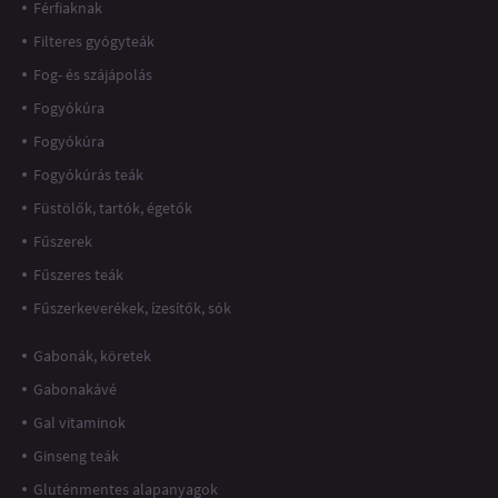
Férfiaknak
Filteres gyógyteák
Fog- és szájápolás
Fogyókúra
Fogyókúra
Fogyókúrás teák
Füstölők, tartók, égetők
Fűszerek
Fűszeres teák
Fűszerkeverékek, ízesítők, sók
Gabonák, köretek
Gabonakávé
Gal vitaminok
Ginseng teák
Gluténmentes alapanyagok