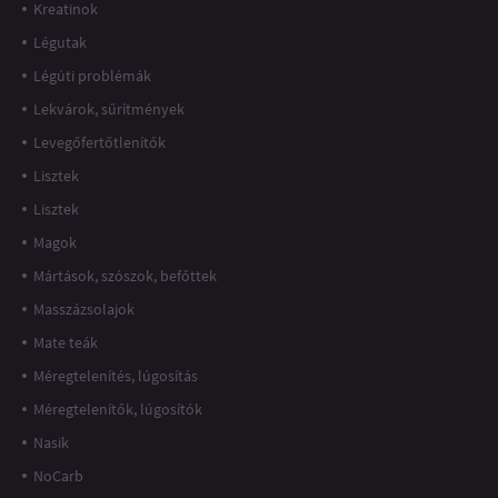
Kreatinok
Légutak
Légúti problémák
Lekvárok, sűrítmények
Levegőfertőtlenítők
Lisztek
Lisztek
Magok
Mártások, szószok, befőttek
Masszázsolajok
Mate teák
Méregtelenítés, lúgosítás
Méregtelenítők, lúgosítók
Nasik
NoCarb