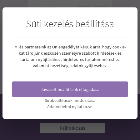
9.995
Ár:
Ft
Süti kezelés beállítása
1
2
Mi és partnereink az Ön engedélyét kérjük arra, hogy cookie-
kat tároljunk eszközén személyre szabott hirdetések és
tartalom nyújtásához, hirdetés- és tartalomméréshez
valamint nézettségi adatok gyűjtéséhez.
Javasolt beállítások elfogadása
Sütibeállítások módosítása
Adatvédelmi nyilatkozat
Hírlevél
Feliratkozás