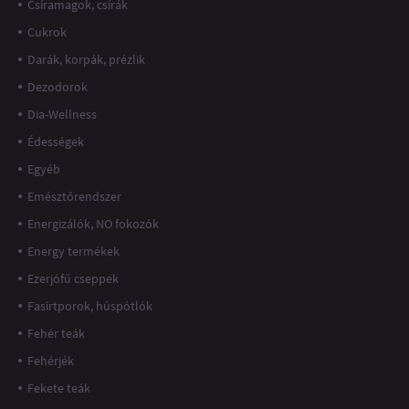
Csíramagok, csírák
Cukrok
Darák, korpák, prézlik
Dezodorok
Dia-Wellness
Édességek
Egyéb
Emésztőrendszer
Energizálók, NO fokozók
Energy termékek
Ezerjófű cseppek
Fasírtporok, húspótlók
Fehér teák
Fehérjék
Fekete teák