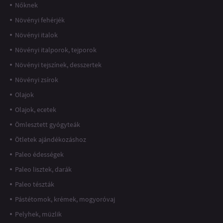
Nőknek
Növényi fehérjék
Növényi italok
Növényi italporok, tejporok
Növényi tejszínek, desszertek
Növényi zsírok
Olajok
Olajok, ecetek
Ömlesztett gyógyteák
Ötletek ajándékozáshoz
Paleo édességek
Paleo lisztek, darák
Paleo tészták
Pástétomok, krémek, mogyoróvaj
Pelyhek, müzlik