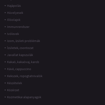
Hajápolás
Hüvelyesek
Illóolajok
Immunrendszer
Ivólevek
Izom, ízületi problémák
Ízületek, csontozat
Javallat kapszulák
Kakaó, kakaóvaj, karob
Kávé, cappuccino
Kekszek, ropogtatnivalók
Készételek
Közérzet
Kozmetikai alapanyagok