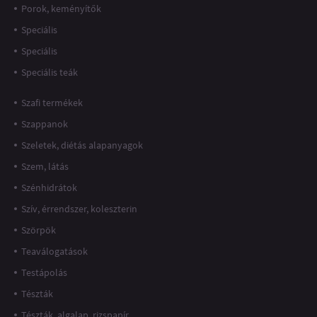
Porok, keményítők
Speciális
Speciális
Speciális teák
Szafi termékek
Szappanok
Szeletek, diétás alapanyagok
Szem, látás
Szénhidrátok
Szív, érrendszer, koleszterin
Szörpök
Teaválogatások
Testápolás
Tészták
Tészták, algalap, rizspapír