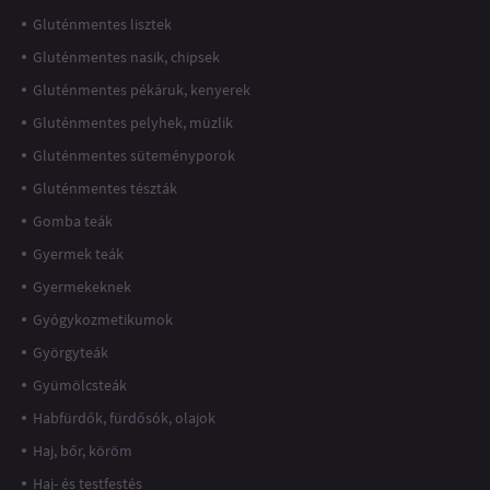
Gluténmentes lisztek
Gluténmentes nasik, chipsek
Gluténmentes pékáruk, kenyerek
Gluténmentes pelyhek, müzlik
Gluténmentes süteményporok
Gluténmentes tészták
Gomba teák
Gyermek teák
Gyermekeknek
Gyógykozmetikumok
Györgyteák
Gyümölcsteák
Habfürdők, fürdősók, olajok
Haj, bőr, köröm
Haj- és testfestés