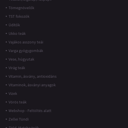
Tömegnövelők
TST fokozók
Üdítők
Ukko teák
Vajákos asszony teái
Varga gyógygombák
Vese, húgyutak
Virág teák
Vitamin, ásvány, antioxidáns
Vitaminok, ásványi anyagok
Vizek
Vörös teák
Webshop - Feltöltés alatt
Zellei Tündi
Zöld, Matcha teák