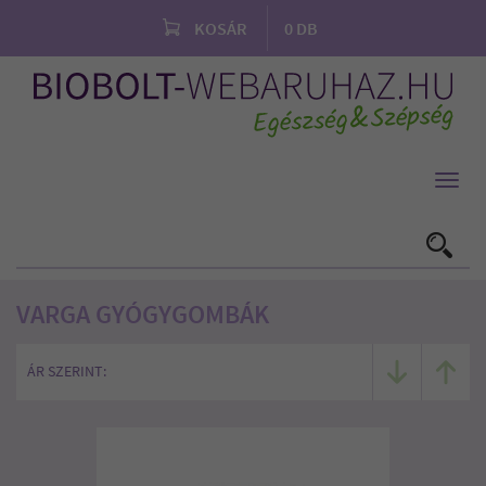
KOSÁR
0
DB
Toggl
navig
VARGA GYÓGYGOMBÁK
ÁR SZERINT: