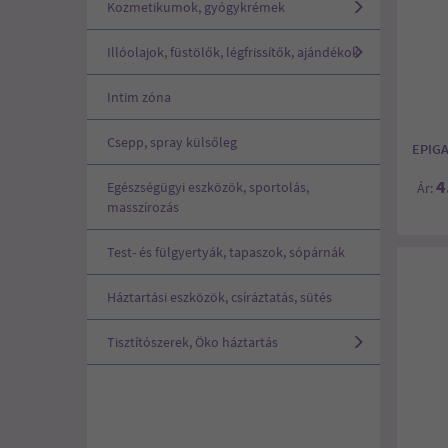
Kozmetikumok, gyógykrémek
Illóolajok, füstölők, légfrissítők, ajándékok
Intim zóna
Csepp, spray külsőleg
EPIGA
4
Egészségügyi eszközök, sportolás,
Ár:
masszírozás
Test- és fülgyertyák, tapaszok, sópárnák
Háztartási eszközök, csíráztatás, sütés
Tisztítószerek, Öko háztartás