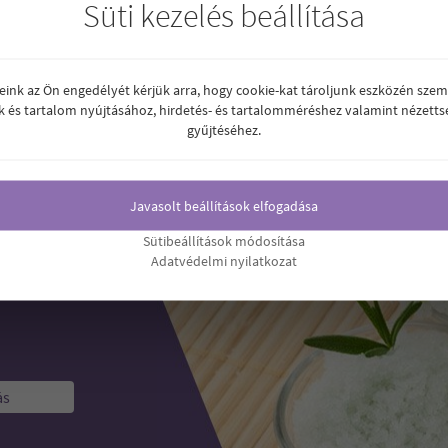
Süti kezelés beállítása
reink az Ön engedélyét kérjük arra, hogy cookie-kat tároljunk eszközén szem
AX GAN KAPSZULA 60 DB
IMONAX TEO KAPSZULA 60 DB
k és tartalom nyújtásához, hirdetés- és tartalomméréshez valamint nézetts
gyűjtéséhez.
.830
6.830
Ft
Ár:
Ft
Javasolt beállítások elfogadása
1
2
Sütibeállítások módosítása
Adatvédelmi nyilatkozat
ás