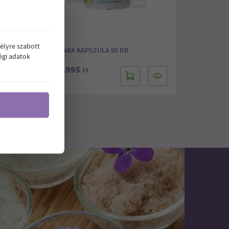
élyre szabott
METANAX KAPSZULA 90 DB
égi adatok
9.995
Ár:
Ft