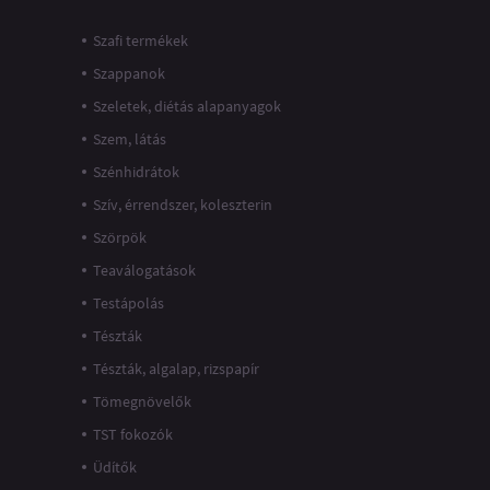
Szafi termékek
Szappanok
Szeletek, diétás alapanyagok
Szem, látás
Szénhidrátok
Szív, érrendszer, koleszterin
Szörpök
Teaválogatások
Testápolás
Tészták
Tészták, algalap, rizspapír
Tömegnövelők
TST fokozók
Üdítők