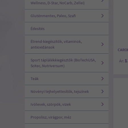
Wellness, D-Star, NoCarb, Zellei)
Gluténmentes, Paleo, Szafi
Édesítés
Étrend-kiegészítők, vitaminok,
antioxidánsok
CARO
1
Sport táplálékkiegésztők (BioTechUSA,
Ár:
Scitec, Nutriversum)
Teák
Növényi tejhelyettesítők, tejszínek
Ivólevek, szörpök, vizek
Propolisz, virágpor, méz