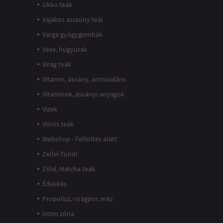
Ukko teák
Vajákos asszony teái
Varga gyógygombák
Vese, húgyutak
Virág teák
Vitamin, ásvány, antioxidáns
Vitaminok, ásványi anyagok
Vizek
Vörös teák
Webshop - Feltöltés alatt
Zellei Tündi
Zöld, Matcha teák
Édesítés
Propolisz, virágpor, méz
Intim zóna