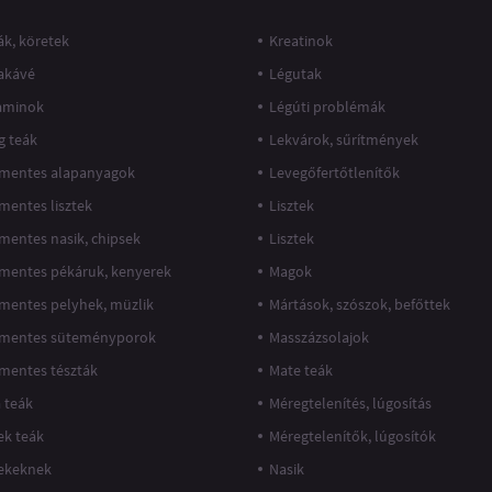
k, köretek
Kreatinok
akávé
Légutak
taminok
Légúti problémák
g teák
Lekvárok, sűrítmények
mentes alapanyagok
Levegőfertőtlenítők
mentes lisztek
Lisztek
mentes nasik, chipsek
Lisztek
mentes pékáruk, kenyerek
Magok
mentes pelyhek, müzlik
Mártások, szószok, befőttek
mentes süteményporok
Masszázsolajok
mentes tészták
Mate teák
 teák
Méregtelenítés, lúgosítás
k teák
Méregtelenítők, lúgosítók
ekeknek
Nasik