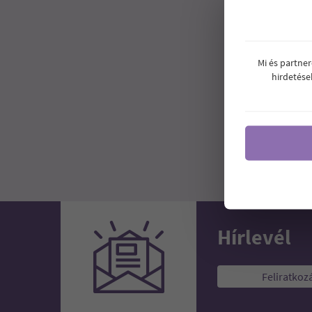
Mi és partne
IMON
hirdetése
6
Ár:
Hírlevél
Feliratkoz