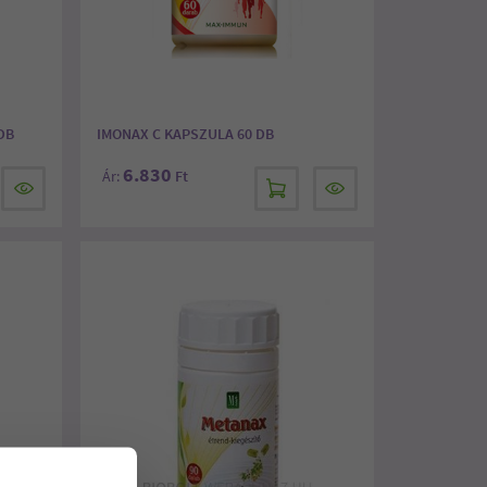
DB
IMONAX C KAPSZULA 60 DB
6.830
Ár:
Ft