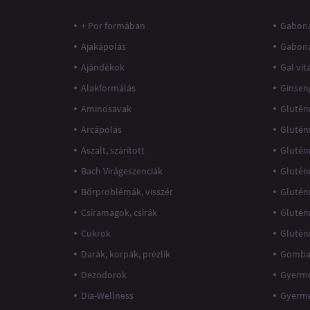
+ Por formában
Gaboná
Ajakápolás
Gabon
Ajándékok
Gal vi
Alakformálás
Ginsen
Aminosavak
Glutén
Arcápolás
Glutén
Aszalt, szárított
Glutén
Bach Virágeszenciák
Glutén
Bőrproblémák, visszér
Glutén
Csíramagok, csírák
Glutén
Cukrok
Glutén
Darák, korpák, prézlik
Gomba
Dezodorok
Gyerme
Dia-Wellness
Gyerm