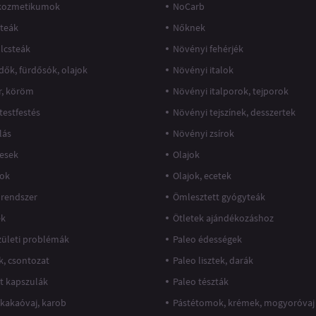
kozmetikumok
NoCarb
teák
Nőknek
lcsteák
Növényi fehérjék
dők, fürdősók, olajok
Növényi italok
r, köröm
Növényi italporok, tejporok
 testfestés
Növényi tejszínek, desszertek
lás
Növényi zsírok
esek
Olajok
jok
Olajok, ecetek
rendszer
Ömlesztett gyógyteák
ek
Ötletek ajándékozáshoz
ízületi problémák
Paleo édességek
k, csontozat
Paleo lisztek, darák
at kapszulák
Paleo tészták
 kakaóvaj, karob
Pástétomok, krémek, mogyoróvaj