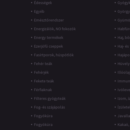
Édességek
Gyógy
Egyéb
György
Emésztőrendszer
Gyümö
Energizálók, NO fokozók
Habfür
Energy termékek
Haj, bő
Ezerjófű cseppek
Haj- és
Fasírtporok, húspótlók
Hajápo
Fehér teák
Hüvely
Fehérjék
Illóola
Fekete teák
Immun
Férfiaknak
Ivólev
Filteres gyógyteák
Izom, 
Fog- és szájápolás
Ízülete
Fogyókúra
Javall
Fogyókúra
Kakaó,