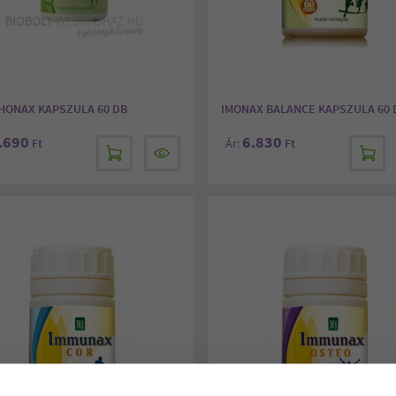
HONAX KAPSZULA 60 DB
IMONAX BALANCE KAPSZULA 60 
.690
6.830
Ft
Ár:
Ft