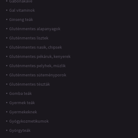
Gabonakávé
Gal vitaminok
Ginseng teák
Gluténmentes alapanyagok
Gluténmentes lisztek
Gluténmentes nasik, chipsek
Gluténmentes pékáruk, kenyerek
Gluténmentes pelyhek, müzlik
Gluténmentes süteményporok
Gluténmentes tészták
Gomba teák
Gyermek teák
Gyermekeknek
Gyógykozmetikumok
Györgyteák