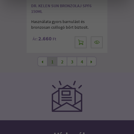
DR. KELEN SUN BRONZOLAJ SPF6
150ML
Használata gyors barnulást és
bronzosan csillogó bőrt biztosít.
2.660
Ár:
Ft
1
2
3
4