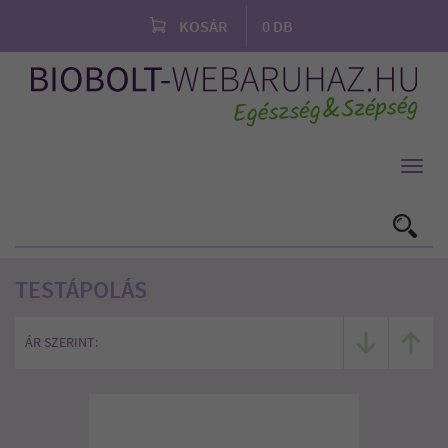
KOSÁR
0
DB
Toggl
navig
TESTÁPOLÁS
ÁR SZERINT: