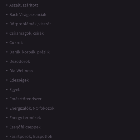
Aszalt, szárított
Bach Virágeszenciák
Bőrproblémák, visszér
Csíramagok, csírák
Cukrok
Darák, korpák, prézlik
Dezodorok
Dia-Wellness
Édességek
Egyéb
Emésztőrendszer
Energizálók, NO fokozók
Energy termékek
Ezerjófű cseppek
Fasírtporok, húspótlók