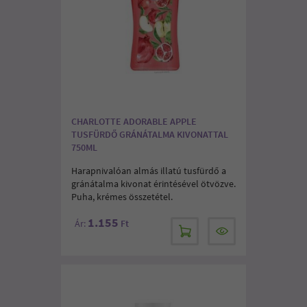
CHARLOTTE ADORABLE APPLE
TUSFÜRDŐ GRÁNÁTALMA KIVONATTAL
750ML
Harapnivalóan almás illatú tusfürdő a
gránátalma kivonat érintésével ötvözve.
Puha, krémes összetétel.
1.155
Ár:
Ft