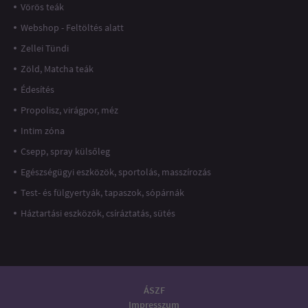
Vörös teák
Webshop - Feltöltés alatt
Zellei Tündi
Zöld, Matcha teák
Édesítés
Propolisz, virágpor, méz
Intim zóna
Csepp, spray külsőleg
Egészségügyi eszközök, sportolás, masszírozás
Test- és fülgyertyák, tapaszok, sópárnák
Háztartási eszközök, csíráztatás, sütés
ÁSZF
Impresszum