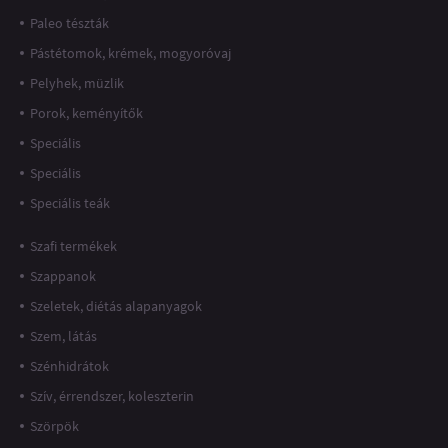
Paleo tészták
Pástétomok, krémek, mogyoróvaj
Pelyhek, müzlik
Porok, keményítők
Speciális
Speciális
Speciális teák
Szafi termékek
Szappanok
Szeletek, diétás alapanyagok
Szem, látás
Szénhidrátok
Szív, érrendszer, koleszterin
Szörpök