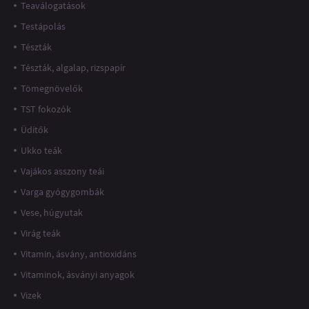
Teaválogatások
Testápolás
Tészták
Tészták, algalap, rizspapír
Tömegnövelők
TST fokozók
Üdítők
Ukko teák
Vajákos asszony teái
Varga gyógygombák
Vese, húgyutak
Virág teák
Vitamin, ásvány, antioxidáns
Vitaminok, ásványi anyagok
Vizek