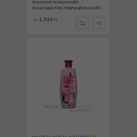
rózsavízzel és esszenciális
rózsaolajjal,mely megnyugtatja a bőrt.
1.850
Ár:
Ft
BIO FRESH RÓZSÁS TUSFÜRDŐ GÉL