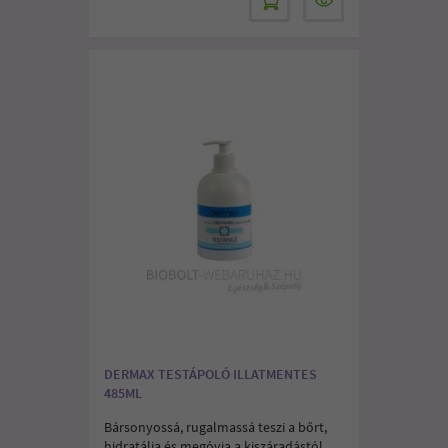
DERMAX TESTÁPOLÓ ILLATMENTES
485ML
Bársonyossá, rugalmassá teszi a bőrt,
hidratálja és megóvja a kiszáradástól.