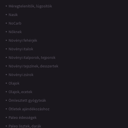
Méregtelenítők, lúgosítók
Nasik
NoCarb
Nőknek
Növényi fehérjék
Növényi italok
Növényi italporok, tejporok
Növényi tejszínek, desszertek
Növényi zsírok
Olajok
Olajok, ecetek
Ömlesztett gyógyteák
Ötletek ajándékozáshoz
Paleo édességek
Paleo lisztek, darák