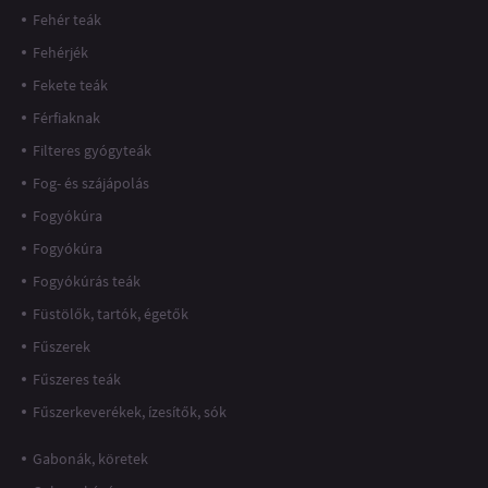
Fehér teák
Fehérjék
Fekete teák
Férfiaknak
Filteres gyógyteák
Fog- és szájápolás
Fogyókúra
Fogyókúra
Fogyókúrás teák
Füstölők, tartók, égetők
Fűszerek
Fűszeres teák
Fűszerkeverékek, ízesítők, sók
Gabonák, köretek