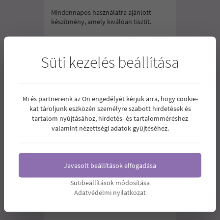
Mindennapos használatra ajánlott
készítmény, amely kiválóan tisztít.
1.050
Ár:
Ft
Süti kezelés beállítása
Mi és partnereink az Ön engedélyét kérjük arra, hogy cookie-
kat tároljunk eszközén személyre szabott hirdetések és
tartalom nyújtásához, hirdetés- és tartalomméréshez
valamint nézettségi adatok gyűjtéséhez.
Javasolt beállítások elfogadása
Sütibeállítások módosítása
Adatvédelmi nyilatkozat