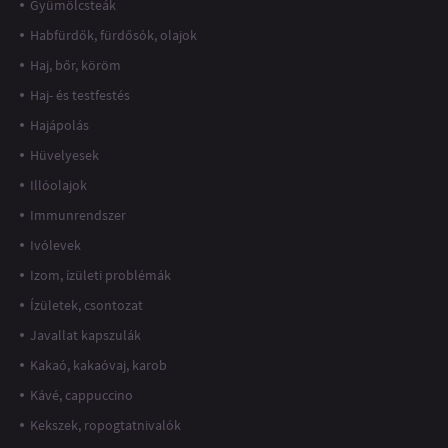
Gyümölcsteák
Habfürdők, fürdősók, olajok
Haj, bőr, köröm
Haj- és testfestés
Hajápolás
Hüvelyesek
Illóolajok
Immunrendszer
Ivólevek
Izom, ízületi problémák
Ízületek, csontozat
Javallat kapszulák
Kakaó, kakaóvaj, karob
Kávé, cappuccino
Kekszek, ropogtatnivalók