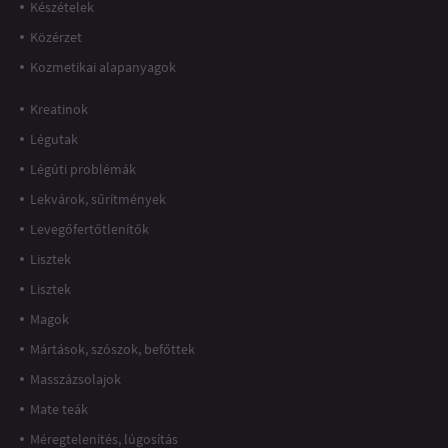
Készételek
Közérzet
Kozmetikai alapanyagok
Kreatinok
Légutak
Légúti problémák
Lekvárok, sűrítmények
Levegőfertőtlenítők
Lisztek
Lisztek
Magok
Mártások, szószok, befőttek
Masszázsolajok
Mate teák
Méregtelenítés, lúgosítás