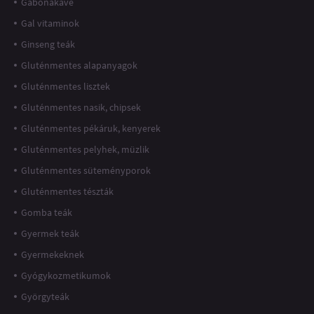
Gabonakávé
Gal vitaminok
Ginseng teák
Gluténmentes alapanyagok
Gluténmentes lisztek
Gluténmentes nasik, chipsek
Gluténmentes pékáruk, kenyerek
Gluténmentes pelyhek, müzlik
Gluténmentes süteményporok
Gluténmentes tészták
Gomba teák
Gyermek teák
Gyermekeknek
Gyógykozmetikumok
Györgyteák