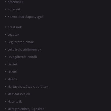
Készételek
Közérzet
Kozmetikai alapanyagok
Kreatinok
Légutak
Légúti problémák
Lekvárok, sűrítmények
Levegőfertőtlenítők
Lisztek
Lisztek
Magok
Mártások, szószok, befőttek
Masszázsolajok
Mate teák
Méregtelenítés, lúgosítás