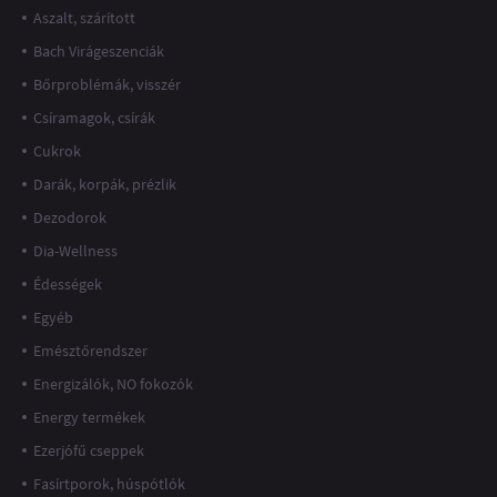
Aszalt, szárított
Bach Virágeszenciák
Bőrproblémák, visszér
Csíramagok, csírák
Cukrok
Darák, korpák, prézlik
Dezodorok
Dia-Wellness
Édességek
Egyéb
Emésztőrendszer
Energizálók, NO fokozók
Energy termékek
Ezerjófű cseppek
Fasírtporok, húspótlók