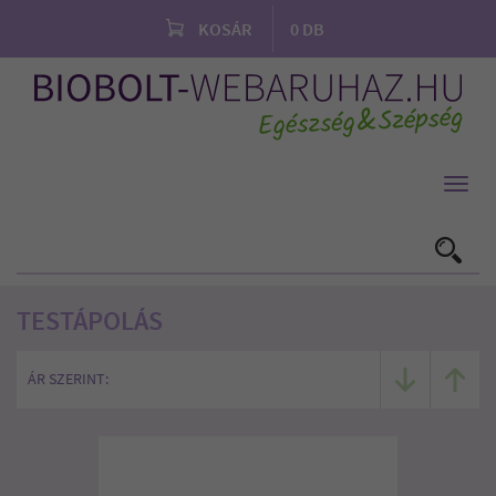
KOSÁR
0
DB
Toggl
navig
TESTÁPOLÁS
ÁR SZERINT: