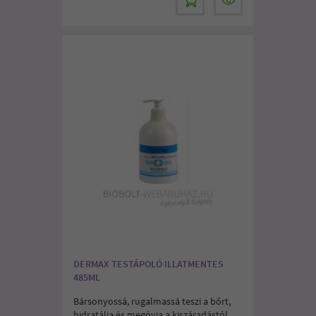
DERMAX TESTÁPOLÓ ILLATMENTES
485ML
Bársonyossá, rugalmassá teszi a bőrt,
hidratálja és megóvja a kiszáradástól.