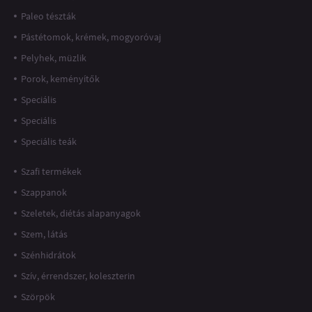
Paleo tészták
Pástétomok, krémek, mogyoróvaj
Pelyhek, müzlik
Porok, keményítők
Speciális
Speciális
Speciális teák
Szafi termékek
Szappanok
Szeletek, diétás alapanyagok
Szem, látás
Szénhidrátok
Szív, érrendszer, koleszterin
Szörpök