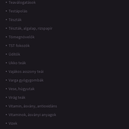
Teaválogatások
Testápolás
Tészták
Tészták, algalap, rizspapír
Tömegnövelők
TST fokozók
Üdítők
Ukko teák
Vajákos asszony teái
Varga gyógygombák
Vese, húgyutak
Virág teák
Vitamin, ásvány, antioxidáns
Vitaminok, ásványi anyagok
Vizek