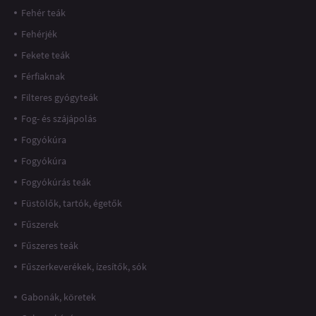
Fehér teák
Fehérjék
Fekete teák
Férfiaknak
Filteres gyógyteák
Fog- és szájápolás
Fogyókúra
Fogyókúra
Fogyókúrás teák
Füstölők, tartók, égetők
Fűszerek
Fűszeres teák
Fűszerkeverékek, ízesítők, sók
Gabonák, köretek