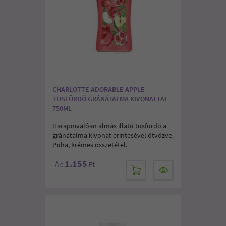
CHARLOTTE ADORABLE APPLE
TUSFÜRDŐ GRÁNÁTALMA KIVONATTAL
750ML
Harapnivalóan almás illatú tusfürdő a
gránátalma kivonat érintésével ötvözve.
Puha, krémes összetétel.
1.155
Ár:
Ft