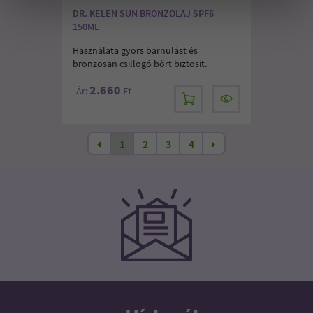
DR. KELEN SUN BRONZOLAJ SPF6
150ML
Használata gyors barnulást és
bronzosan csillogó bőrt biztosít.
2.660
Ár:
Ft
1
2
3
4