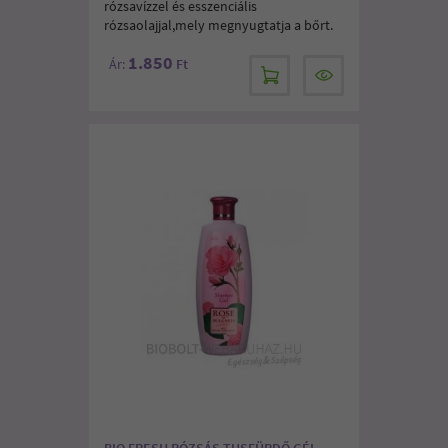
rózsavízzel és esszenciális
rózsaolajjal,mely megnyugtatja a bőrt.
1.850
Ár:
Ft
BIO FRESH RÓZSÁS TUSFÜRDŐ GÉL