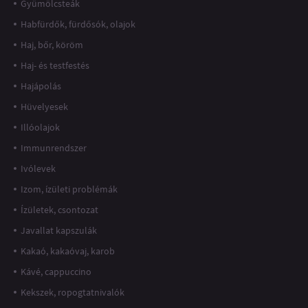
Gyümölcsteák
Habfürdők, fürdősók, olajok
Haj, bőr, köröm
Haj- és testfestés
Hajápolás
Hüvelyesek
Illóolajok
Immunrendszer
Ivólevek
Izom, ízületi problémák
Ízületek, csontozat
Javallat kapszulák
Kakaó, kakaóvaj, karob
Kávé, cappuccino
Kekszek, ropogtatnivalók