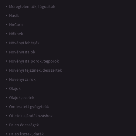
Méregtelenítők, lúgosítók
Nasik
NoCarb
Nőknek
Növényi fehérjék
Növényi italok
Növényi italporok, tejporok
Növényi tejszínek, desszertek
Növényi zsírok
Olajok
Olajok, ecetek
Ömlesztett gyógyteák
Ötletek ajándékozáshoz
Paleo édességek
Paleo lisztek, darák