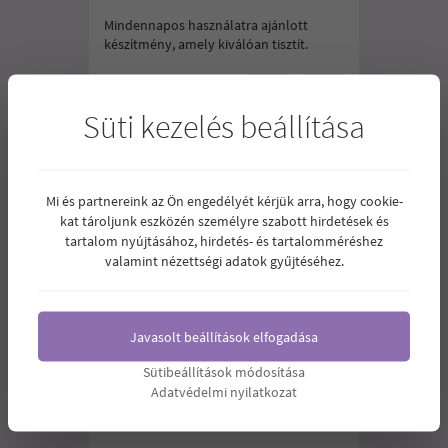
Mindennapos használatra ajánlott
készítmény, amely kiválóan tisztít.
1.050
Ár:
Ft
Süti kezelés beállítása
Mi és partnereink az Ön engedélyét kérjük arra, hogy cookie-
kat tároljunk eszközén személyre szabott hirdetések és
tartalom nyújtásához, hirdetés- és tartalomméréshez
valamint nézettségi adatok gyűjtéséhez.
Javasolt beállítások elfogadása
Sütibeállítások módosítása
Adatvédelmi nyilatkozat