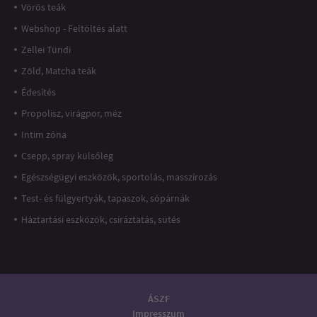
Vörös teák
Webshop - Feltöltés alatt
Zellei Tündi
Zöld, Matcha teák
Édesítés
Propolisz, virágpor, méz
Intim zóna
Csepp, spray külsőleg
Egészségügyi eszközök, sportolás, masszírozás
Test- és fülgyertyák, tapaszok, sópárnák
Háztartási eszközök, csíráztatás, sütés
ÁSZF
Impresszum