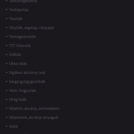
Teaválogatások
Testápolás
Tészták
Tészták, algalap, rizspapír
Tömegnövelők
TST fokozók
Üdítők
Ukko teák
Vajákos asszony teái
Varga gyógygombák
Vese, húgyutak
Virág teák
Vitamin, ásvány, antioxidáns
Vitaminok, ásványi anyagok
Vizek