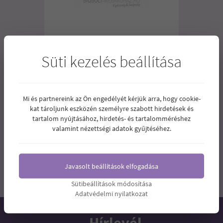
BIOTECH USA GLUTAMINE ZERO 300G
Süti kezelés beállítása
7.990
Ár:
Ft
Mi és partnereink az Ön engedélyét kérjük arra, hogy cookie-
1
2
3
kat tároljunk eszközén személyre szabott hirdetések és
tartalom nyújtásához, hirdetés- és tartalomméréshez
valamint nézettségi adatok gyűjtéséhez.
Javasolt beállítások elfogadása
Sütibeállítások módosítása
Adatvédelmi nyilatkozat
Hírlevél