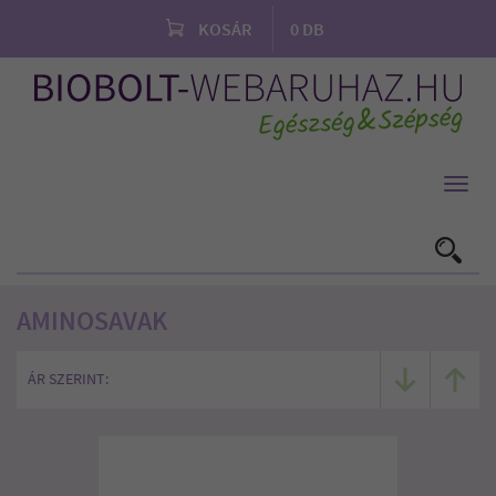
KOSÁR
0
DB
Toggl
navig
AMINOSAVAK
ÁR SZERINT: