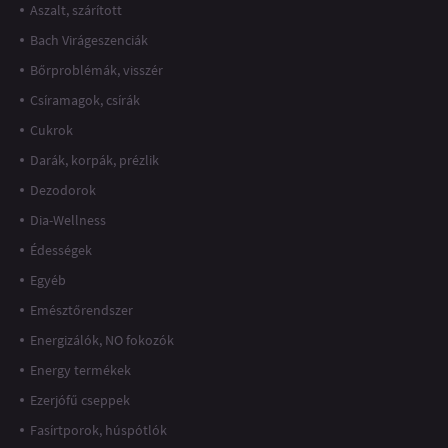
Aszalt, szárított
Bach Virágeszenciák
Bőrproblémák, visszér
Csíramagok, csírák
Cukrok
Darák, korpák, prézlik
Dezodorok
Dia-Wellness
Édességek
Egyéb
Emésztőrendszer
Energizálók, NO fokozók
Energy termékek
Ezerjófű cseppek
Fasírtporok, húspótlók