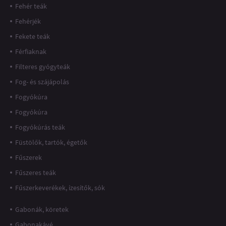
Fehér teák
Fehérjék
Fekete teák
Férfiaknak
Filteres gyógyteák
Fog- és szájápolás
Fogyókúra
Fogyókúra
Fogyókúrás teák
Füstölők, tartók, égetők
Fűszerek
Fűszeres teák
Fűszerkeverékek, ízesítők, sók
Gabonák, köretek
Gabonakávé