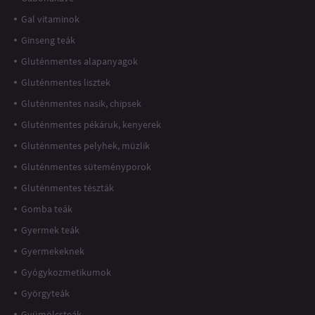
Gal vitaminok
Ginseng teák
Gluténmentes alapanyagok
Gluténmentes lisztek
Gluténmentes nasik, chipsek
Gluténmentes pékáruk, kenyerek
Gluténmentes pelyhek, müzlik
Gluténmentes süteményporok
Gluténmentes tészták
Gomba teák
Gyermek teák
Gyermekeknek
Gyógykozmetikumok
Györgyteák
Gyümölcsteák