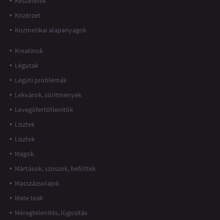
Készételek
Közérzet
Kozmetikai alapanyagok
Kreatinok
Légutak
Légúti problémák
Lekvárok, sűrítmények
Levegőfertőtlenítők
Lisztek
Lisztek
Magok
Mártások, szószok, befőttek
Masszázsolajok
Mate teák
Méregtelenítés, lúgosítás