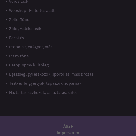
Vörös teák
Webshop - Feltöltés alatt
Zellei Tündi
Zöld, Matcha teák
Édesítés
Propolisz, virágpor, méz
Intim zóna
Csepp, spray külsőleg
Egészségügyi eszközök, sportolás, masszírozás
Test- és fülgyertyák, tapaszok, sópárnák
Háztartási eszközök, csíráztatás, sütés
ÁSZF
Impresszum