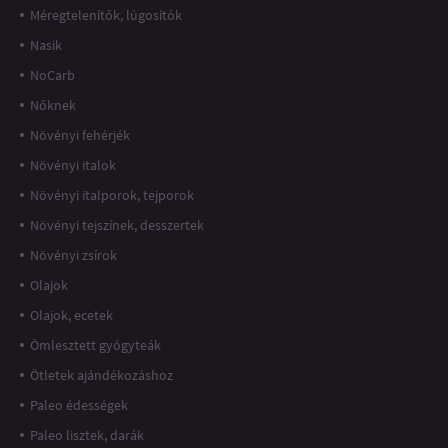
Méregtelenítők, lúgosítók
Nasik
NoCarb
Nőknek
Növényi fehérjék
Növényi italok
Növényi italporok, tejporok
Növényi tejszínek, desszertek
Növényi zsírok
Olajok
Olajok, ecetek
Ömlesztett gyógyteák
Ötletek ajándékozáshoz
Paleo édességek
Paleo lisztek, darák