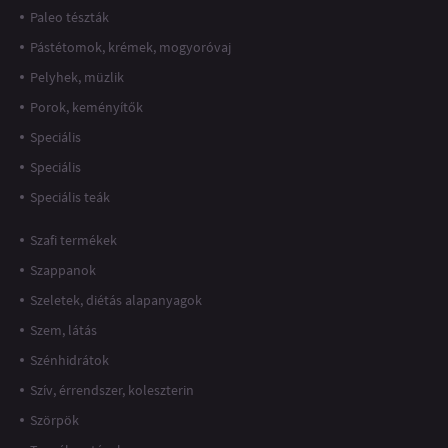
Paleo tészták
Pástétomok, krémek, mogyoróvaj
Pelyhek, müzlik
Porok, keményítők
Speciális
Speciális
Speciális teák
Szafi termékek
Szappanok
Szeletek, diétás alapanyagok
Szem, látás
Szénhidrátok
Szív, érrendszer, koleszterin
Szörpök