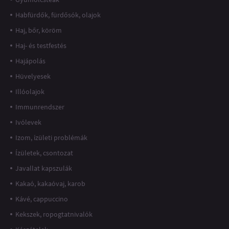
Habfürdők, fürdősók, olajok
Haj, bőr, köröm
Haj- és testfestés
Hajápolás
Hüvelyesek
Illóolajok
Immunrendszer
Ivólevek
Izom, ízületi problémák
Ízületek, csontozat
Javallat kapszulák
Kakaó, kakaóvaj, karob
Kávé, cappuccino
Kekszek, ropogtatnivalók