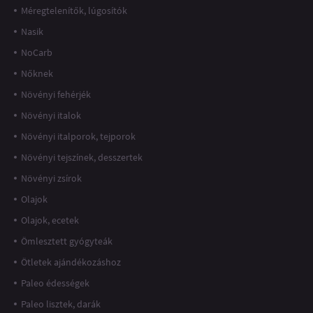
Méregtelenítők, lúgosítók
Nasik
NoCarb
Nőknek
Növényi fehérjék
Növényi italok
Növényi italporok, tejporok
Növényi tejszínek, desszertek
Növényi zsírok
Olajok
Olajok, ecetek
Ömlesztett gyógyteák
Ötletek ajándékozáshoz
Paleo édességek
Paleo lisztek, darák