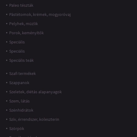
Paleo tészták
Pástétomok, krémek, mogyoróvaj
Pelyhek, müzlik
Porok, keményítők
Speciális
Speciális
Speciális teák
Szafi termékek
Szappanok
Szeletek, diétás alapanyagok
Szem, látás
Szénhidrátok
Szív, érrendszer, koleszterin
Szörpök