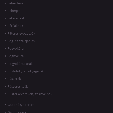
Fehér teák
Fehérjék
Fekete teák
Férfiaknak
Filteres gyógyteák
Fog- és szájápolás
Fogyókúra
Fogyókúra
Fogyókúrás teák
Füstölők, tartók, égetők
Fűszerek
Fűszeres teák
Fűszerkeverékek, ízesítők, sók
Gabonák, köretek
Gabonakávé