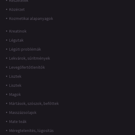
Készételek
Közérzet
Kozmetikai alapanyagok
Kreatinok
Légutak
Légúti problémák
Lekvárok, sűrítmények
Levegőfertőtlenítők
Lisztek
Lisztek
Magok
Mártások, szószok, befőttek
Masszázsolajok
Mate teák
Méregtelenítés, lúgosítás