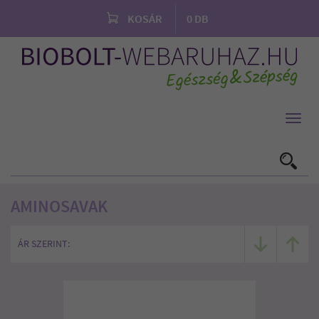
KOSÁR
0
DB
Toggl
navig
AMINOSAVAK
ÁR SZERINT: