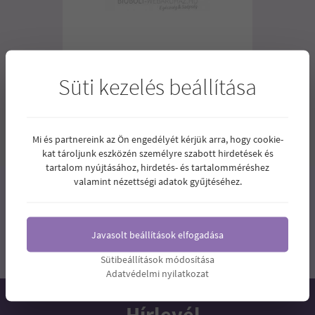
BIOTECH USA GLUTAMINE ZERO 300G
Süti kezelés beállítása
7.990
Ár:
Ft
Mi és partnereink az Ön engedélyét kérjük arra, hogy cookie-
1
2
3
kat tároljunk eszközén személyre szabott hirdetések és
tartalom nyújtásához, hirdetés- és tartalomméréshez
valamint nézettségi adatok gyűjtéséhez.
Javasolt beállítások elfogadása
Sütibeállítások módosítása
Adatvédelmi nyilatkozat
Hírlevél