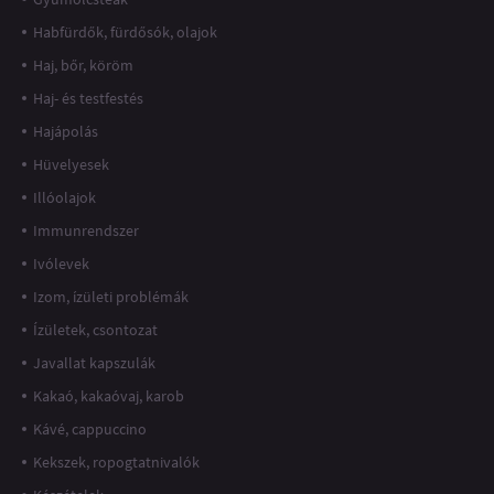
Habfürdők, fürdősók, olajok
Haj, bőr, köröm
Haj- és testfestés
Hajápolás
Hüvelyesek
Illóolajok
Immunrendszer
Ivólevek
Izom, ízületi problémák
Ízületek, csontozat
Javallat kapszulák
Kakaó, kakaóvaj, karob
Kávé, cappuccino
Kekszek, ropogtatnivalók