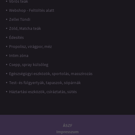
Vörös teák
Webshop - Feltöltés alatt
Zellei Tündi
Zöld, Matcha teák
Édesítés
Propolisz, virágpor, méz
Intim zóna
Csepp, spray külsőleg
Egészségügyi eszközök, sportolás, masszírozás
Test- és fülgyertyák, tapaszok, sópárnák
Háztartási eszközök, csíráztatás, sütés
ÁSZF
Impresszum