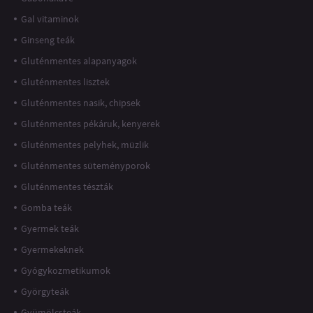
Gal vitaminok
Ginseng teák
Gluténmentes alapanyagok
Gluténmentes lisztek
Gluténmentes nasik, chipsek
Gluténmentes pékáruk, kenyerek
Gluténmentes pelyhek, müzlik
Gluténmentes süteményporok
Gluténmentes tészták
Gomba teák
Gyermek teák
Gyermekeknek
Gyógykozmetikumok
Györgyteák
Gyümölcsteák