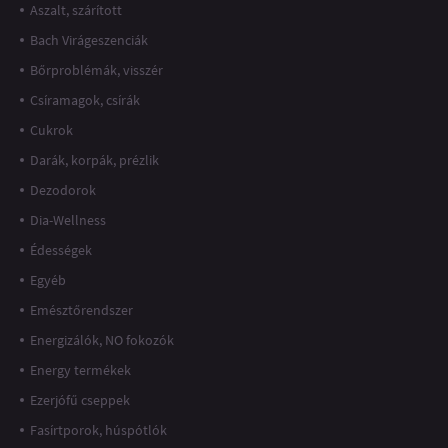
Aszalt, szárított
Bach Virágeszenciák
Bőrproblémák, visszér
Csíramagok, csírák
Cukrok
Darák, korpák, prézlik
Dezodorok
Dia-Wellness
Édességek
Egyéb
Emésztőrendszer
Energizálók, NO fokozók
Energy termékek
Ezerjófű cseppek
Fasírtporok, húspótlók