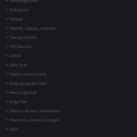
Teaválogatások
Testápolás
Tészták
Tészták, algalap, rizspapír
Tömegnövelők
TST fokozók
Üdítők
Ukko teák
Vajákos asszony teái
Varga gyógygombák
Vese, húgyutak
Virág teák
Vitamin, ásvány, antioxidáns
Vitaminok, ásványi anyagok
Vizek