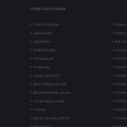
TERMÉK KATEGÓRIÁK
+ Por formában
Gaboná
Ajakápolás
Gabon
Ajándékok
Gal vi
Alakformálás
Ginsen
Aminosavak
Glutén
Arcápolás
Glutén
Aszalt, szárított
Glutén
Bach Virágeszenciák
Glutén
Bőrproblémák, visszér
Glutén
Csíramagok, csírák
Glutén
Cukrok
Glutén
Darák, korpák, prézlik
Gomba
Dezodorok
Gyerme