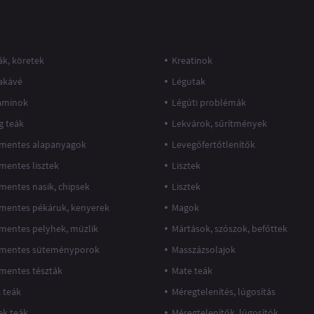
k, köretek
Kreatinok
akávé
Légutak
taminok
Légúti problémák
g teák
Lekvárok, sűrítmények
mentes alapanyagok
Levegőfertőtlenítők
mentes lisztek
Lisztek
mentes nasik, chipsek
Lisztek
mentes pékáruk, kenyerek
Magok
mentes pelyhek, müzlik
Mártások, szószok, befőttek
mentes süteményporok
Masszázsolajok
mentes tészták
Mate teák
 teák
Méregtelenítés, lúgosítás
k teák
Méregtelenítők, lúgosítók