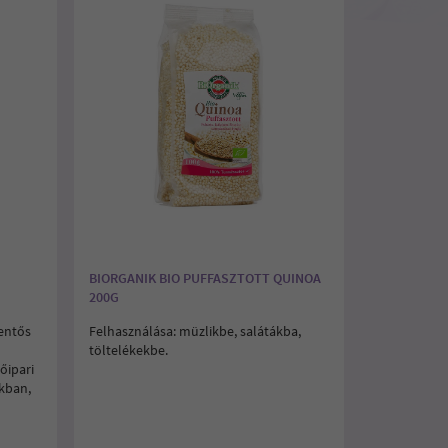
BIORGANIK BIO PUFFASZTOTT QUINOA
200G
lentős
Felhasználása: müzlikbe, salátákba,
töltelékekbe.
őipari
kban,