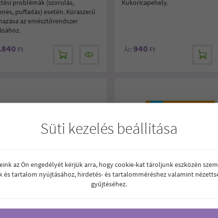
tési problémák (szorulás,
Kukoricapehely.
nés, puffadás) esetén. Kúraszerű
mazása az emésztőrendszer
tásához.
.840
940
Ft
Ár:
Ft
Süti kezelés beállítása
reink az Ön engedélyét kérjük arra, hogy cookie-kat tároljunk eszközén szem
k és tartalom nyújtásához, hirdetés- és tartalomméréshez valamint nézetts
gyűjtéséhez.