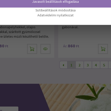
Javasolt beállítások elfogadása
TTA PUFFASZTOTT RIZS 80G
CERBONA MÜZLI CSOKOLÁDÉS
Sütibeállítások módosítása
MANDULÁS 4 FÉLE GABONÁVAL 
Adatvédelmi nyilatkozat
 önmagában vagy tejtermékkel.
Csokoládés-mandulás müzli 4-fé
abonapelyhekkel, olajos
gabonával.
kkal, szárított gyümölccsel
e ízletes müzli készíthető belőle.
80
860
Ft
Ár:
Ft
1
2
3
4
5
ás