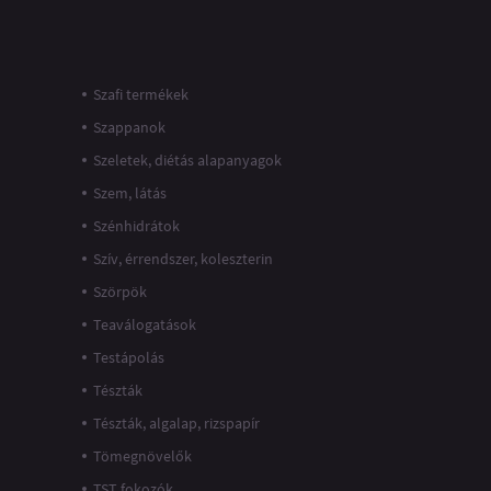
Szafi termékek
Szappanok
Szeletek, diétás alapanyagok
Szem, látás
Szénhidrátok
Szív, érrendszer, koleszterin
Szörpök
Teaválogatások
Testápolás
Tészták
Tészták, algalap, rizspapír
Tömegnövelők
TST fokozók