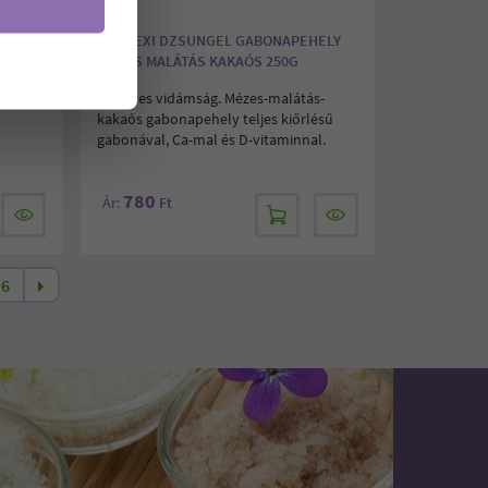
CORNEXI DZSUNGEL GABONAPEHELY
200G
MÉZES MALÁTÁS KAKAÓS 250G
le
Mézédes vidámság. Mézes-malátás-
kakaós gabonapehely teljes kiőrlésű
gabonával, Ca-mal és D-vitaminnal.
780
Ár:
Ft
6