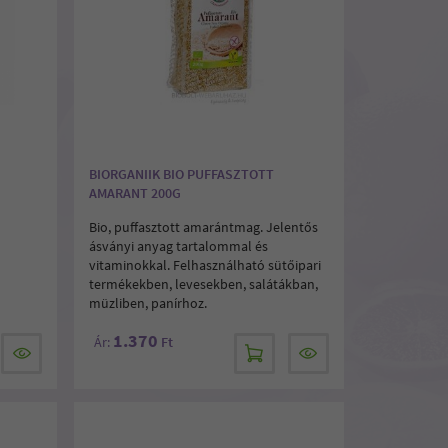
BIORGANIIK BIO PUFFASZTOTT
AMARANT 200G
Bio, puffasztott amarántmag. Jelentős
ásványi anyag tartalommal és
vitaminokkal. Felhasználható sütőipari
termékekben, levesekben, salátákban,
müzliben, panírhoz.
1.370
Ár:
Ft