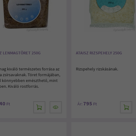
SZ LENMAGTÖRET 250G
ATAISZ RIZSPEHELY 250G
mag kiváló természetes forrása az
Rizspehely rizskásának.
 zsírsavaknak. Töret formájában,
l könnyebben emészthető, mint
en. Kiváló rostforrás.
40
795
Ft
Ár:
Ft