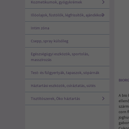
Kozmetikumok, gyógykrémek
Illóolajok, füstölők, légfrissítők, ajándékok
Intim zóna
Csepp, spray külsőleg
Egészségügyi eszközök, sportolás,
masszírozás
Test- és fülgyertyák, tapaszok, sópárnák
BIORG
Háztartási eszközök, csíráztatás, sütés
A bio
Tisztítószerek, Öko háztartás
ellen
szárm
corn f
joghu
gabon
Cukor