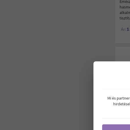
Emész
hasme
alkal
tisztí
1
Ár:
Mi és partne
hirdetése