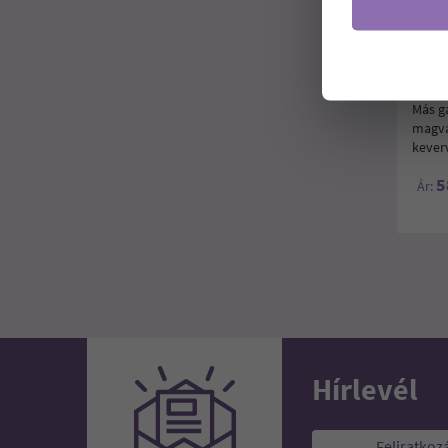
BONE
Ehető
Más g
magva
keverv
5
Ár:
Hírlevél
Feliratkoz