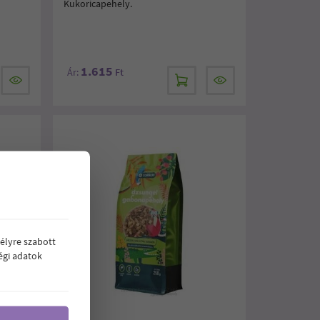
Kukoricapehely.
1.615
Ár:
Ft
élyre szabott
égi adatok