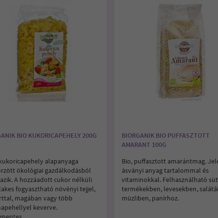
ANIK BIO KUKORICAPEHELY 200G
BIORGANIK BIO PUFFASZTOTT
AMARANT 100G
 kukoricapehely alapanyaga
Bio, puffasztott amarántmag. Je
őrzött ökológiai gazdálkodásból
ásványi anyag tartalommal és
azik. A hozzáadott cukor nélküli
vitaminokkal. Felhasználható süt
lakes fogyasztható növényi tejjel,
termékekben, levesekben, salátá
rttal, magában vagy több
müzliben, panírhoz.
apehellyel keverve.
mentes.