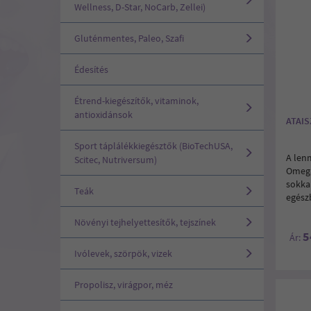
Wellness, D-Star, NoCarb, Zellei)
Gluténmentes, Paleo, Szafi
Édesítés
Étrend-kiegészítők, vitaminok,
antioxidánsok
ATAI
Sport táplálékkiegésztők (BioTechUSA,
A len
Scitec, Nutriversum)
Omega
sokka
Teák
egészb
Növényi tejhelyettesítők, tejszínek
5
Ár:
Ivólevek, szörpök, vizek
Propolisz, virágpor, méz