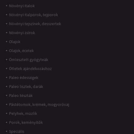
Növényi italok
Növényi italporok, tejporok
Növényi tejszínek, desszertek
Növényi zsírok
Olajok
Olajok, ecetek
Ömlesztett gyógyteák
Ötletek ajándékozáshoz
Paleo édességek
Paleo lisztek, darák
Paleo tészták
Pástétomok, krémek, mogyoróvaj
Pelyhek, müzlik
Porok, keményítők
Speciális