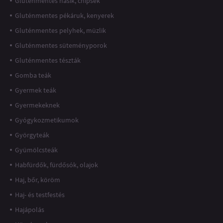
Gluténmentes nasik, chipsek
Gluténmentes pékáruk, kenyerek
Gluténmentes pelyhek, müzlik
Gluténmentes süteményporok
Gluténmentes tészták
Gomba teák
Gyermek teák
Gyermekeknek
Gyógykozmetikumok
Györgyteák
Gyümölcsteák
Habfürdők, fürdősók, olajok
Haj, bőr, köröm
Haj- és testfestés
Hajápolás