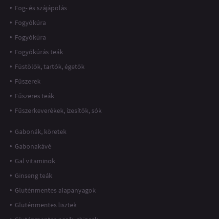
Fog- és szájápolás
Fogyókúra
Fogyókúra
Fogyókúrás teák
Füstölők, tartók, égetők
Fűszerek
Fűszeres teák
Fűszerkeverékek, ízesítők, sók
Gabonák, köretek
Gabonakávé
Gal vitaminok
Ginseng teák
Gluténmentes alapanyagok
Gluténmentes lisztek