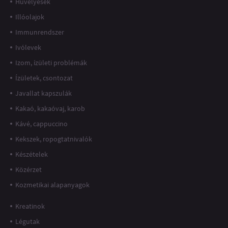
Hüvelyesek
Illóolajok
Immunrendszer
Ivólevek
Izom, ízületi problémák
Ízületek, csontozat
Javallat kapszulák
Kakaó, kakaóvaj, karob
Kávé, cappuccino
Kekszek, ropogtatnivalók
Készételek
Közérzet
Kozmetikai alapanyagok
Kreatinok
Légutak