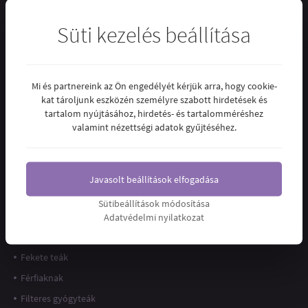
Darák, korpák, prézlik
Süti kezelés beállítása
Dezodorok
Dia-Wellness
Édességek
Mi és partnereink az Ön engedélyét kérjük arra, hogy cookie-
Egyéb
kat tároljunk eszközén személyre szabott hirdetések és
tartalom nyújtásához, hirdetés- és tartalomméréshez
Emésztőrendszer
valamint nézettségi adatok gyűjtéséhez.
Energizálók, NO fokozók
Energy termékek
Ezerjófű cseppek
Javasolt beállítások elfogadása
Fasírtporok, húspótlók
Sütibeállítások módosítása
Fehér teák
Adatvédelmi nyilatkozat
Fehérjék
Fekete teák
Férfiaknak
Filteres gyógyteák