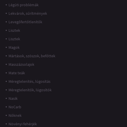
Légúti problémák
Lekvárok, sűrítmények
Levegőfertőtlenítők
Lisztek
Lisztek
Magok
Mártások, szószok, befőttek
Masszázsolajok
Mate teák
Méregtelenítés, lúgosítás
Méregtelenítők, lúgosítók
Nasik
NoCarb
Nőknek
Növényi fehérjék