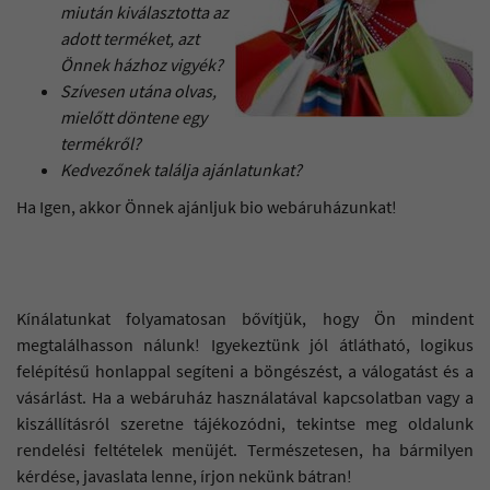
miután kiválasztotta az
adott terméket, azt
Önnek házhoz vigyék?
Szívesen utána olvas,
mielőtt döntene egy
termékről?
Kedvezőnek találja ajánlatunkat?
Ha Igen, akkor Önnek ajánljuk bio webáruházunkat!
Kínálatunkat folyamatosan bővítjük, hogy Ön mindent
megtalálhasson nálunk! Igyekeztünk jól átlátható, logikus
felépítésű honlappal segíteni a böngészést, a válogatást és a
vásárlást. Ha a webáruház használatával kapcsolatban vagy a
kiszállításról szeretne tájékozódni, tekintse meg oldalunk
rendelési feltételek menüjét. Természetesen, ha bármilyen
kérdése, javaslata lenne, írjon nekünk bátran!