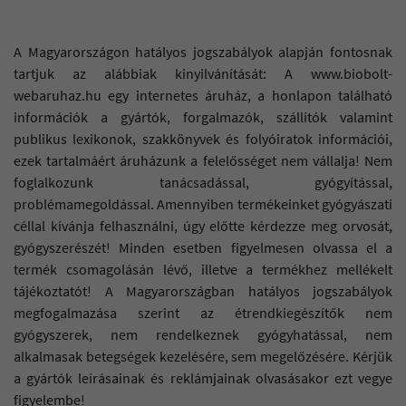
A Magyarországon hatályos jogszabályok alapján fontosnak
tartjuk az alábbiak kinyilvánítását: A www.biobolt-
webaruhaz.hu egy internetes áruház, a honlapon található
információk a gyártók, forgalmazók, szállítók valamint
publikus lexikonok, szakkönyvek és folyóiratok információi,
ezek tartalmáért áruházunk a felelősséget nem vállalja! Nem
foglalkozunk tanácsadással, gyógyítással,
problémamegoldással. Amennyiben termékeinket gyógyászati
céllal kívánja felhasználni, úgy előtte kérdezze meg orvosát,
gyógyszerészét! Minden esetben figyelmesen olvassa el a
termék csomagolásán lévő, illetve a termékhez mellékelt
tájékoztatót! A Magyarországban hatályos jogszabályok
megfogalmazása szerint az étrendkiegészítők nem
gyógyszerek, nem rendelkeznek gyógyhatással, nem
alkalmasak betegségek kezelésére, sem megelőzésére. Kérjük
a gyártók leírásainak és reklámjainak olvasásakor ezt vegye
figyelembe!