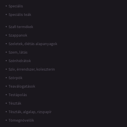
Speciális
Speciális teák
Szafi termékek
Szappanok
Szeletek, diétás alapanyagok
Szem, látás
Szénhidrátok
Szív, érrendszer, koleszterin
Szörpök
Teaválogatások
Testápolás
Tészták
Tészták, algalap, rizspapír
Tömegnövelők