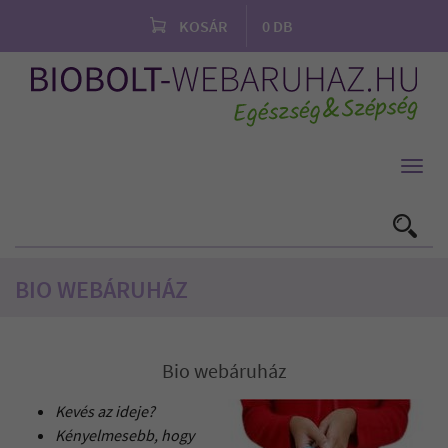
KOSÁR
0
DB
Toggl
navig
BIO WEBÁRUHÁZ
Bio webáruház
Kevés az ideje?
Kényelmesebb, hogy