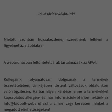
Jó vásárlást kívánunk!
Mielőtt azonban hozzákezdene, szeretnénk felhívni a
figyelmét az alábbiakra:
A webáruházban feltüntetett árak tartalmazzák az ÁFA-t!
Kollegáink folyamatosan dolgoznak a termékek
összetételében, címkéjében történt változások oldalunkon
való rögzítésén. Ha bármilyen kérdése lenne a termékekkel
kapcsolatos allergén- és más információkról írjon nekünk az
info@biobolt-webaruhaz.hu címre vagy keressen minket a
megadott elérhetőségeken!