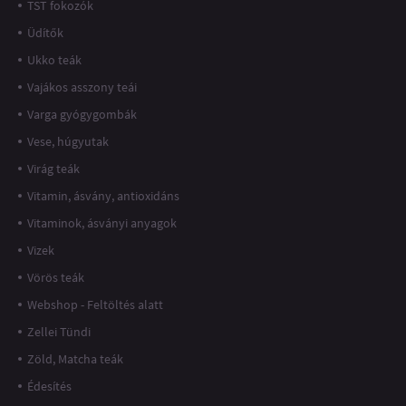
TST fokozók
Üdítők
Ukko teák
Vajákos asszony teái
Varga gyógygombák
Vese, húgyutak
Virág teák
Vitamin, ásvány, antioxidáns
Vitaminok, ásványi anyagok
Vizek
Vörös teák
Webshop - Feltöltés alatt
Zellei Tündi
Zöld, Matcha teák
Édesítés