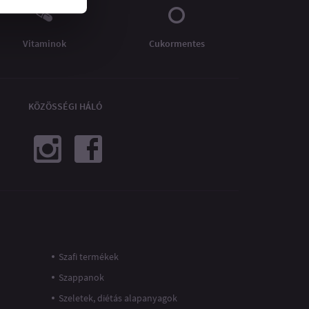
Vitaminok
Cukormentes
KÖZÖSSÉGI HÁLÓ
Szafi termékek
Szappanok
Szeletek, diétás alapanyagok