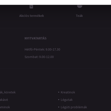
Akciós termékek
Teák
NYITVATARTÁS
Hétfő-Péntek: 9.00-17.30
Szombat: 9.00-12.00
k, köretek
Kreatinok
akávé
Légutak
taminok
Légúti problémák