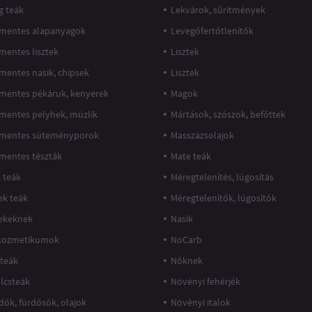
g teák
Lekvárok, sűrítmények
mentes alapanyagok
Levegőfertőtlenítők
mentes lisztek
Lisztek
mentes nasik, chipsek
Lisztek
mentes pékáruk, kenyerek
Magok
mentes pelyhek, müzlik
Mártások, szószok, befőttek
mentes süteményporok
Masszázsolajok
mentes tészták
Mate teák
 teák
Méregtelenítés, lúgosítás
k teák
Méregtelenítők, lúgosítók
ekeknek
Nasik
kozmetikumok
NoCarb
teák
Nőknek
lcsteák
Növényi fehérjék
dők, fürdősók, olajok
Növényi italok