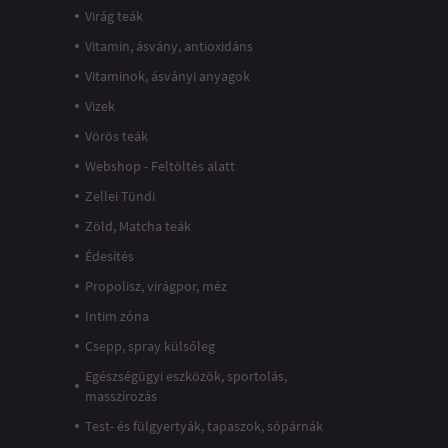
Virág teák
Vitamin, ásvány, antioxidáns
Vitaminok, ásványi anyagok
Vizek
Vörös teák
Webshop - Feltöltés alatt
Zellei Tündi
Zöld, Matcha teák
Édesítés
Propolisz, virágpor, méz
Intim zóna
Csepp, spray külsőleg
Egészségügyi eszközök, sportolás,
masszírozás
Test- és fülgyertyák, tapaszok, sópárnák