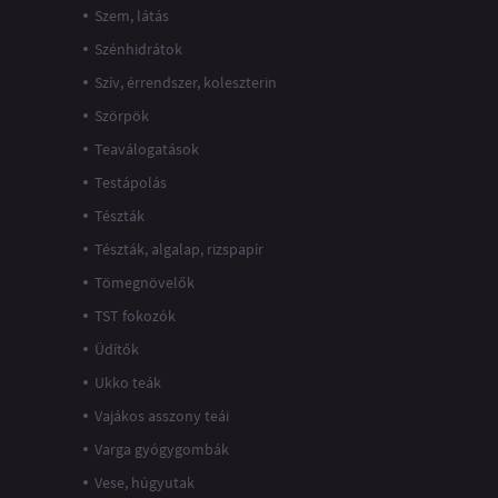
Szem, látás
Szénhidrátok
Szív, érrendszer, koleszterin
Szörpök
Teaválogatások
Testápolás
Tészták
Tészták, algalap, rizspapír
Tömegnövelők
TST fokozók
Üdítők
Ukko teák
Vajákos asszony teái
Varga gyógygombák
Vese, húgyutak