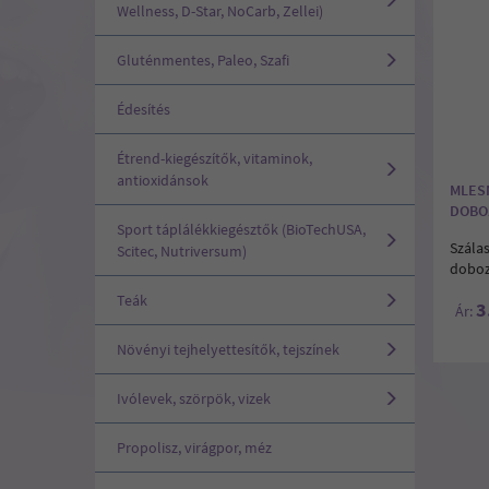
Wellness, D-Star, NoCarb, Zellei)
Gluténmentes, Paleo, Szafi
Édesítés
Étrend-kiegészítők, vitaminok,
antioxidánsok
MLES
DOBO
Sport táplálékkiegésztők (BioTechUSA,
Szálas
Scitec, Nutriversum)
doboz
Teák
3
Ár:
Növényi tejhelyettesítők, tejszínek
Ivólevek, szörpök, vizek
Propolisz, virágpor, méz