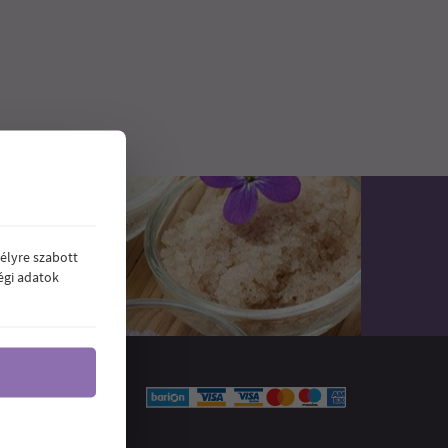
élyre szabott
égi adatok