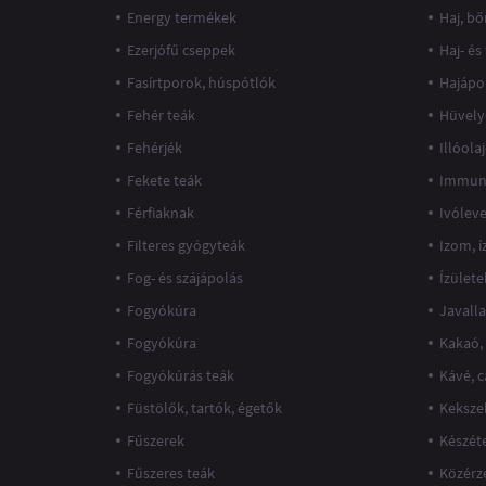
Energy termékek
Haj, bő
Ezerjófű cseppek
Haj- és
Fasírtporok, húspótlók
Hajápo
Fehér teák
Hüvely
Fehérjék
Illóola
Fekete teák
Immun
Férfiaknak
Ivólev
Filteres gyógyteák
Izom, 
Fog- és szájápolás
Ízülete
Fogyókúra
Javall
Fogyókúra
Kakaó,
Fogyókúrás teák
Kávé, 
Füstölők, tartók, égetők
Keksze
Fűszerek
Készét
Fűszeres teák
Közérz