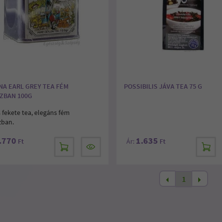
NA EARL GREY TEA FÉM
POSSIBILIS JÁVA TEA 75 G
ZBAN 100G
 fekete tea, elegáns fém
ban.
.770
1.635
Ft
Ár:
Ft
1