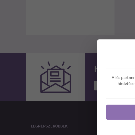
Hírlevél
Mi és partne
hirdetése
Feliratkoz
LEGNÉPSZERŰBBEK