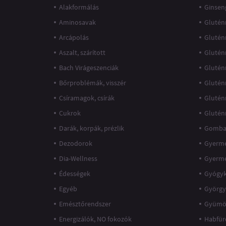
Alakformálás
Ginsen
Aminosavak
Glutén
Arcápolás
Glutén
Aszalt, szárított
Glutén
Bach Virágeszenciák
Glutén
Bőrproblémák, visszér
Glutén
Csíramagok, csírák
Glutén
Cukrok
Glutén
Darák, korpák, prézlik
Gomba
Dezodorok
Gyerme
Dia-Wellness
Gyerm
Édességek
Gyógy
Egyéb
György
Emésztőrendszer
Gyümö
Energizálók, NO fokozók
Habfür