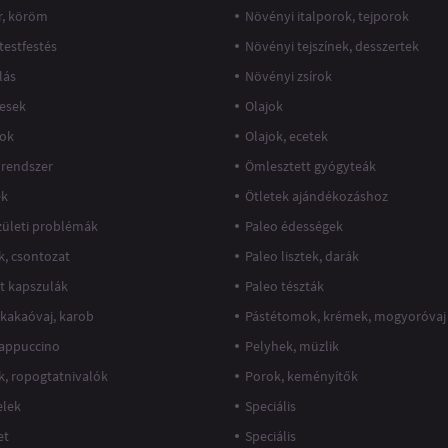
r, köröm
Növényi italporok, tejporok
 testfestés
Növényi tejszínek, desszertek
lás
Növényi zsírok
esek
Olajok
jok
Olajok, ecetek
rendszer
Ömlesztett gyógyteák
ek
Ötletek ajándékozáshoz
ízületi problémák
Paleo édességek
k, csontozat
Paleo lisztek, darák
at kapszulák
Paleo tészták
 kakaóvaj, karob
Pástétomok, krémek, mogyoróvaj
cappuccino
Pelyhek, müzlik
k, ropogtatnivalók
Porok, keményítők
elek
Speciális
et
Speciális