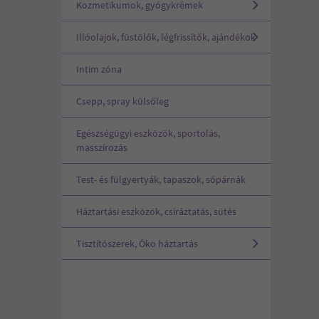
Kozmetikumok, gyógykrémek
Illóolajok, füstölők, légfrissítők, ajándékok
Intim zóna
Csepp, spray külsőleg
Egészségügyi eszközök, sportolás,
masszírozás
Test- és fülgyertyák, tapaszok, sópárnák
Háztartási eszközök, csíráztatás, sütés
Tisztítószerek, Öko háztartás