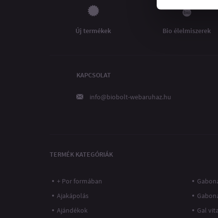
Új termékek
Bio élelmiszerek
KAPCSOLAT
info@biobolt-webaruhaz.hu
TERMÉK KATEGÓRIÁK
+ Por formában
Gaboná
Ajakápolás
Gabon
Ajándékok
Gal vi