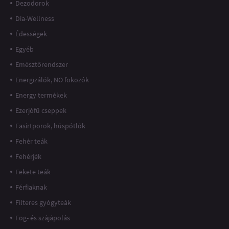
Dezodorok
Dia-Wellness
Édességek
Egyéb
Emésztőrendszer
Energizálók, NO fokozók
Energy termékek
Ezerjófű cseppek
Fasírtporok, húspótlók
Fehér teák
Fehérjék
Fekete teák
Férfiaknak
Filteres gyógyteák
Fog- és szájápolás