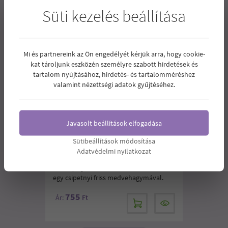
Süti kezelés beállítása
Mi és partnereink az Ön engedélyét kérjük arra, hogy cookie-
kat tároljunk eszközén személyre szabott hirdetések és
tartalom nyújtásához, hirdetés- és tartalomméréshez
valamint nézettségi adatok gyűjtéséhez.
Javasolt beállítások elfogadása
Sütibeállítások módosítása
NATURGOLD BIO TÖNKÖLY TALLÉR
MEDVEHAGYMÁS 100G
Adatvédelmi nyilatkozat
Illatos, ínycsiklandóan finom tallérok
egy csipetnyi friss medvehagymával.
755
Ár:
Ft