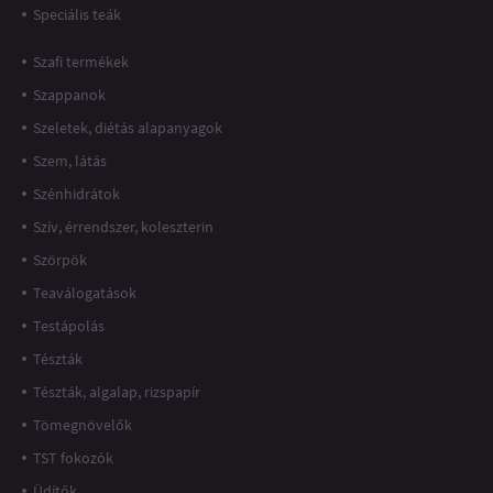
Speciális teák
Szafi termékek
Szappanok
Szeletek, diétás alapanyagok
Szem, látás
Szénhidrátok
Szív, érrendszer, koleszterin
Szörpök
Teaválogatások
Testápolás
Tészták
Tészták, algalap, rizspapír
Tömegnövelők
TST fokozók
Üdítők