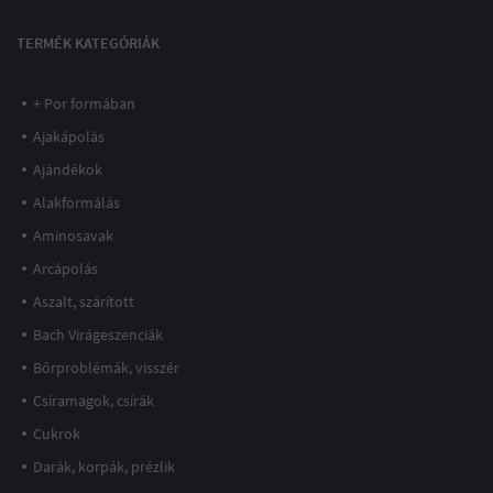
TERMÉK KATEGÓRIÁK
+ Por formában
Ajakápolás
Ajándékok
Alakformálás
Aminosavak
Arcápolás
Aszalt, szárított
Bach Virágeszenciák
Bőrproblémák, visszér
Csíramagok, csírák
Cukrok
Darák, korpák, prézlik