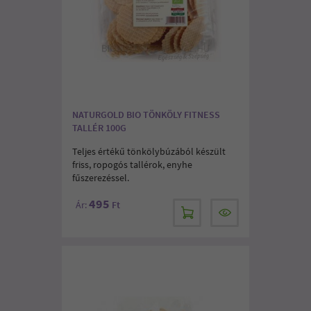
NATURGOLD BIO TÖNKÖLY FITNESS
TALLÉR 100G
Teljes értékű tönkölybúzából készült
friss, ropogós tallérok, enyhe
fűszerezéssel.
495
Ár:
Ft