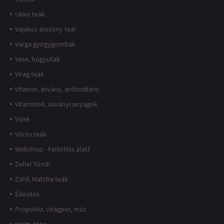
Ukko teák
Vajákos asszony teái
Varga gyógygombák
Vese, húgyutak
Virág teák
Vitamin, ásvány, antioxidáns
Vitaminok, ásványi anyagok
Vizek
Vörös teák
Webshop - Feltöltés alatt
Zellei Tündi
Zöld, Matcha teák
Édesítés
Propolisz, virágpor, méz
Intim zóna