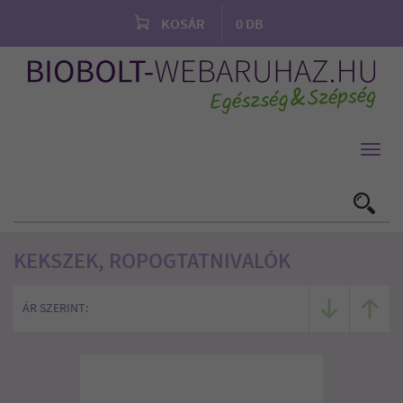
KOSÁR
0
DB
Toggl
navig
KEKSZEK, ROPOGTATNIVALÓK
ÁR SZERINT: