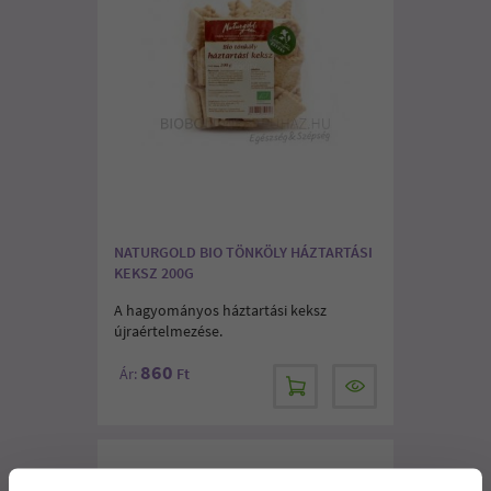
NATURGOLD BIO TÖNKÖLY HÁZTARTÁSI
KEKSZ 200G
A hagyományos háztartási keksz
újraértelmezése.
860
Ár:
Ft