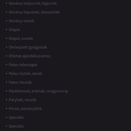
Növényi italporok, tejporok
Növényi tejszínek, desszertek
Növényi zsírok
Olajok
Olajok, ecetek
Ömlesztett gyógyteák
Ötletek ajándékozáshoz
Paleo édességek
Paleo lisztek, darák
Paleo tészták
Pástétomok, krémek, mogyoróvaj
Pelyhek, müzlik
Porok, keményítők
Speciális
Speciális