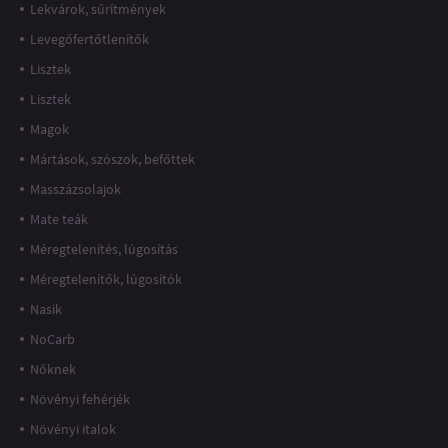
Lekvárok, sűrítmények
Levegőfertőtlenítők
Lisztek
Lisztek
Magok
Mártások, szószok, befőttek
Masszázsolajok
Mate teák
Méregtelenítés, lúgosítás
Méregtelenítők, lúgosítók
Nasik
NoCarb
Nőknek
Növényi fehérjék
Növényi italok