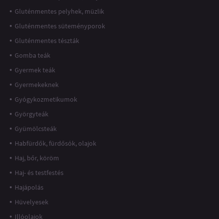
Gluténmentes pelyhek, müzlik
Gluténmentes süteményporok
Gluténmentes tészták
Gomba teák
Gyermek teák
Gyermekeknek
Gyógykozmetikumok
Györgyteák
Gyümölcsteák
Habfürdők, fürdősók, olajok
Haj, bőr, köröm
Haj- és testfestés
Hajápolás
Hüvelyesek
Illóolajok