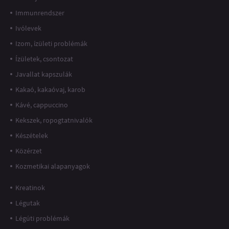
Immunrendszer
Ivólevek
Izom, ízületi problémák
Ízületek, csontozat
Javallat kapszulák
Kakaó, kakaóvaj, karob
Kávé, cappuccino
Kekszek, ropogtatnivalók
Készételek
Közérzet
Kozmetikai alapanyagok
Kreatinok
Légutak
Légúti problémák