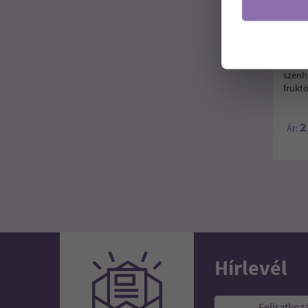
DIA-
DESS
Dia-W
szósz
szénhi
fruktó
2
Ár:
Hírlevél
Feliratkoz