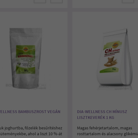
WELLNESS BAMBUSZROST VEGÁN
DIA-WELLNESS CH MÍNUSZ
LISZTKEVERÉK 1 KG
uk joghurtba, főzelék besűrítéshez
Magas fehérjetartalom, magas
süteményekbe, ahol a liszt 10 %-át
rosttartalom és alacsony glikémi