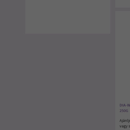
DIA-
250G
Ajánlj
vagy 