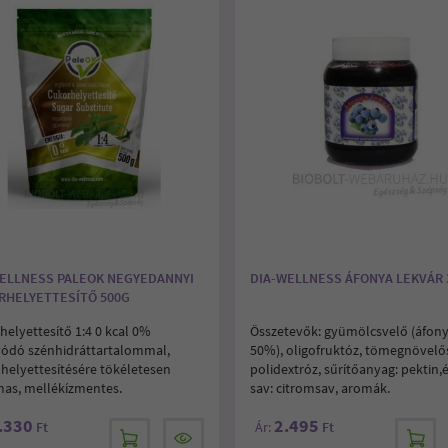
WELLNESS PALEOK NEGYEDANNYI
DIA-WELLNESS ÁFONYA LEKVÁR 
RHELYETTESÍTŐ 500G
helyettesítő 1:4 0 kcal 0%
Összetevők: gyümölcsvelő (áfon
ívódó szénhidráttartalommal,
50%), oligofruktóz, tömegnövelő
 helyettesítésére tökéletesen
polidextróz, sűrítőanyag: pektin,
mas, mellékízmentes.
sav: citromsav, aromák.
.330
2.495
Ft
Ár:
Ft