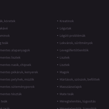
k, köretek
Kreatinok
akávé
Légutak
taminok
Légúti problémák
g teák
Lekvárok, sűrítmények
mentes alapanyagok
Levegőfertőtlenítők
mentes lisztek
Lisztek
mentes nasik, chipsek
Lisztek
mentes pékáruk, kenyerek
Magok
mentes pelyhek, müzlik
Mártások, szószok, befőttek
mentes süteményporok
Masszázsolajok
mentes tészták
Mate teák
 teák
Méregtelenítés, lúgosítás
k teák
Méregtelenítők, lúgosítók