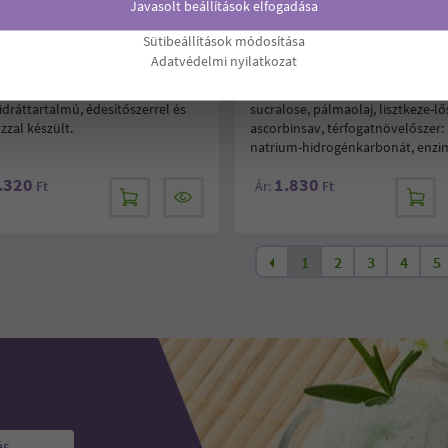
Javasolt beállítások elfogadása
WELLNESS CSOKOLÁDÉ ÍZŰ
DIA-WELLNESS DARÁLÓS
ZERT SZÓSZ 500G
KEKSZKEVERÉK 500G
Sütibeállítások módosítása
Adatvédelmi nyilatkozat
ellness csokoládé ízű desszert-
zetevők: kukoricarost, búzafehérj
, mely csökkentett
búzaliszt, édesítőszer: maltitol.
dráttartalmú, édesítőszerrel és
sucralose, pálmaolaj, lisztkeze-lő
zzal készült.
ascorbinsav, térfogatnövelőszer:
natrium-hidrogénkarbonát, enzi
.320
1.830
Ft
Ár:
Ft
1
2
3
4
5
ás