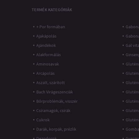
TERMÉK KATEGÓRIÁK
+ Por formában
Gaboná
Ajakápolás
Gabon
Ajándékok
Gal vi
Alakformálás
Ginsen
Aminosavak
Glutén
Arcápolás
Glutén
Aszalt, szárított
Glutén
Bach Virágeszenciák
Glutén
Bőrproblémák, visszér
Glutén
Csíramagok, csírák
Glutén
Cukrok
Glutén
Darák, korpák, prézlik
Gomba
Dezodorok
Gyerme