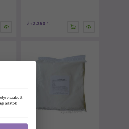
2.250
Ár:
Ft
élyre szabott
égi adatok