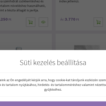
tva szénhidrát csökkentéshez és
index jellemzi.
artalom növeléshez használható,
nt a tészta állagát is javítja.
.250
3.770
Ft
Ár:
Ft
Süti kezelés beállítása
reink az Ön engedélyét kérjük arra, hogy cookie-kat tároljunk eszközén szem
k és tartalom nyújtásához, hirdetés- és tartalomméréshez valamint nézetts
gyűjtéséhez.