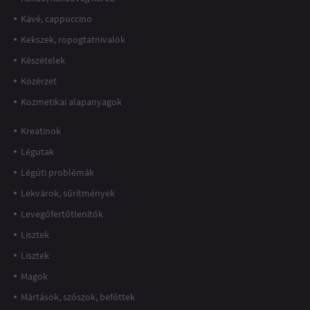
Kávé, cappuccino
Kekszek, ropogtatnivalók
Készételek
Közérzet
Kozmetikai alapanyagok
Kreatinok
Légutak
Légúti problémák
Lekvárok, sűrítmények
Levegőfertőtlenítők
Lisztek
Lisztek
Magok
Mártások, szószok, befőttek