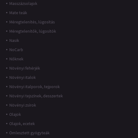
Masszázsolajok
Mate teák
Méregtelenítés, lúgosítás
Méregtelenítők, lúgosítók
Nasik
NoCarb
Nőknek
Növényi fehérjék
Növényi italok
Növényi italporok, tejporok
Növényi tejszínek, desszertek
Növényi zsírok
Olajok
Olajok, ecetek
Ömlesztett gyógyteák