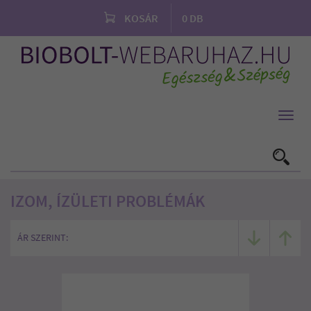
KOSÁR
0
DB
Toggl
navig
IZOM, ÍZÜLETI PROBLÉMÁK
ÁR SZERINT: