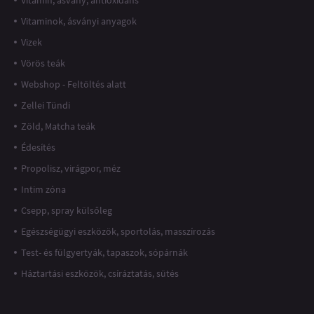
Vitaminok, ásványi anyagok
Vizek
Vörös teák
Webshop - Feltöltés alatt
Zellei Tündi
Zöld, Matcha teák
Édesítés
Propolisz, virágpor, méz
Intim zóna
Csepp, spray külsőleg
Egészségügyi eszközök, sportolás, masszírozás
Test- és fülgyertyák, tapaszok, sópárnák
Háztartási eszközök, csíráztatás, sütés