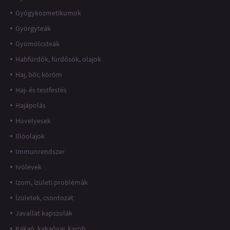
Gyógykozmetikumok
Györgyteák
Gyümölcsteák
Habfürdők, fürdősók, olajok
Haj, bőr, köröm
Haj- és testfestés
Hajápolás
Hüvelyesek
Illóolajok
Immunrendszer
Ivólevek
Izom, ízületi problémák
Ízületek, csontozat
Javallat kapszulák
Kakaó, kakaóvaj, karob