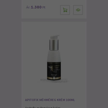
1.380
Ár:
Ft
APITOFIX MÉHMÉREG KRÉM 100ML
Apitofix méhméreg krém