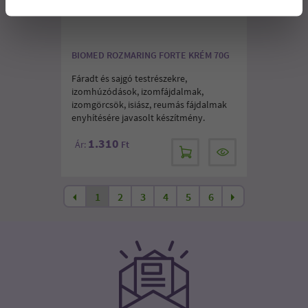
BIOMED ROZMARING FORTE KRÉM 70G
Fáradt és sajgó testrészekre,
izomhúzódások, izomfájdalmak,
izomgörcsök, isiász, reumás fájdalmak
enyhítésére javasolt készítmény.
1.310
Ár:
Ft
1
2
3
4
5
6