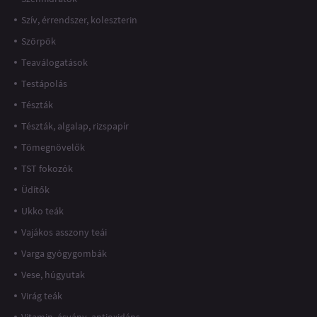
Szív, érrendszer, koleszterin
Szörpök
Teaválogatások
Testápolás
Tészták
Tészták, algalap, rizspapír
Tömegnövelők
TST fokozók
Üdítők
Ukko teák
Vajákos asszony teái
Varga gyógygombák
Vese, húgyutak
Virág teák
Vitamin, ásvány, antioxidáns