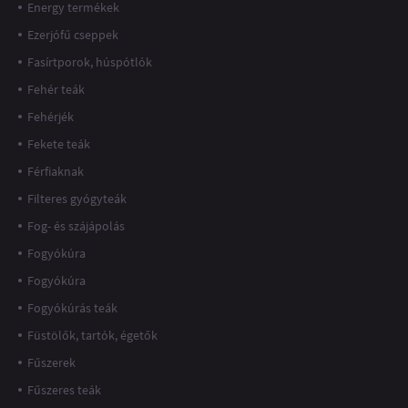
Energy termékek
Ezerjófű cseppek
Fasírtporok, húspótlók
Fehér teák
Fehérjék
Fekete teák
Férfiaknak
Filteres gyógyteák
Fog- és szájápolás
Fogyókúra
Fogyókúra
Fogyókúrás teák
Füstölők, tartók, égetők
Fűszerek
Fűszeres teák