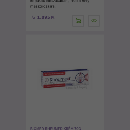
kopások időszakában, frissítő helyi
masszírozásra.
1.895
Ár:
Ft
BIOMED RHEUMED KRÉM 70G