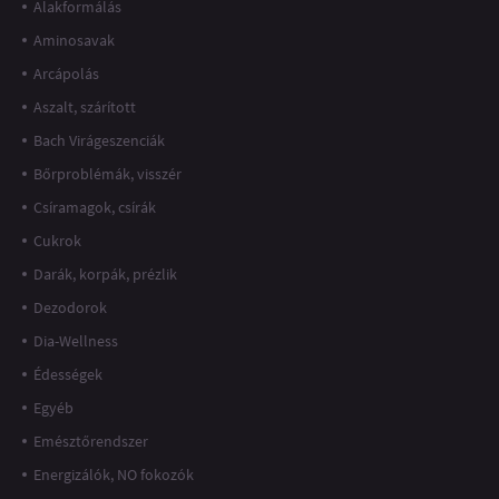
Alakformálás
Aminosavak
Arcápolás
Aszalt, szárított
Bach Virágeszenciák
Bőrproblémák, visszér
Csíramagok, csírák
Cukrok
Darák, korpák, prézlik
Dezodorok
Dia-Wellness
Édességek
Egyéb
Emésztőrendszer
Energizálók, NO fokozók