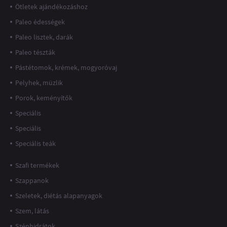
Ötletek ajándékozáshoz
Paleo édességek
Paleo lisztek, darák
Paleo tészták
Pástétomok, krémek, mogyoróvaj
Pelyhek, müzlik
Porok, keményítők
Speciális
Speciális
Speciális teák
Szafi termékek
Szappanok
Szeletek, diétás alapanyagok
Szem, látás
Szénhidrátok