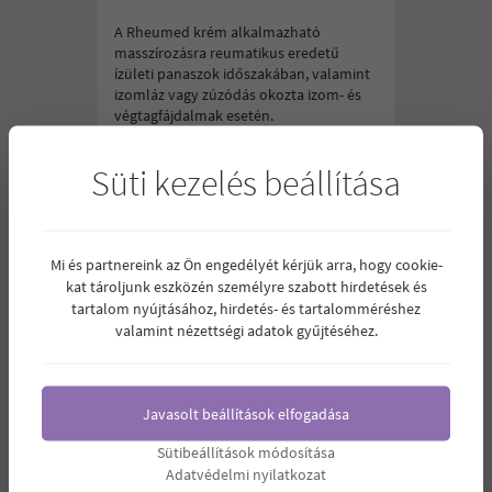
A Rheumed krém alkalmazható
masszírozásra reumatikus eredetű
ízületi panaszok időszakában, valamint
izomláz vagy zúzódás okozta izom- és
végtagfájdalmak esetén.
1.390
Ár:
Ft
Süti kezelés beállítása
Mi és partnereink az Ön engedélyét kérjük arra, hogy cookie-
kat tároljunk eszközén személyre szabott hirdetések és
tartalom nyújtásához, hirdetés- és tartalomméréshez
valamint nézettségi adatok gyűjtéséhez.
Javasolt beállítások elfogadása
Sütibeállítások módosítása
Adatvédelmi nyilatkozat