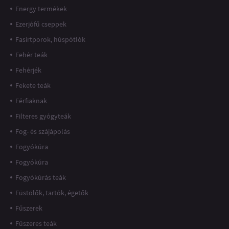
Energy termékek
Ezerjófű cseppek
Fasírtporok, húspótlók
Fehér teák
Fehérjék
Fekete teák
Férfiaknak
Filteres gyógyteák
Fog- és szájápolás
Fogyókúra
Fogyókúra
Fogyókúrás teák
Füstölők, tartók, égetők
Fűszerek
Fűszeres teák