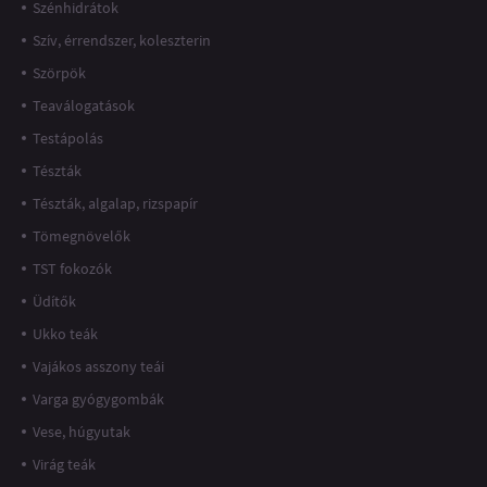
Szénhidrátok
Szív, érrendszer, koleszterin
Szörpök
Teaválogatások
Testápolás
Tészták
Tészták, algalap, rizspapír
Tömegnövelők
TST fokozók
Üdítők
Ukko teák
Vajákos asszony teái
Varga gyógygombák
Vese, húgyutak
Virág teák