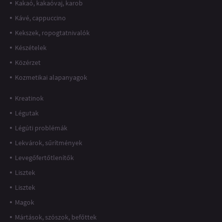
Kakaó, kakaóvaj, karob
Kávé, cappuccino
Kekszek, ropogtatnivalók
Készételek
Közérzet
Kozmetikai alapanyagok
Kreatinok
Légutak
Légúti problémák
Lekvárok, sűrítmények
Levegőfertőtlenítők
Lisztek
Lisztek
Magok
Mártások, szószok, befőttek