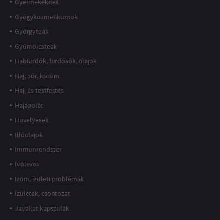
Gyermekeknek
Gyógykozmetikumok
Györgyteák
Gyümölcsteák
Habfürdők, fürdősók, olajok
Haj, bőr, köröm
Haj- és testfestés
Hajápolás
Hüvelyesek
Illóolajok
Immunrendszer
Ivólevek
Izom, ízületi problémák
Ízületek, csontozat
Javallat kapszulák