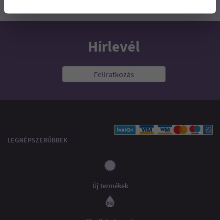
Hírlevél
Feliratkozás
LEGNÉPSZERŰBBEK
Új termékek