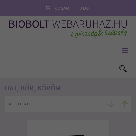
KOSÁR
0
DB
Toggl
navig
HAJ, BŐR, KÖRÖM
ÁR SZERINT: