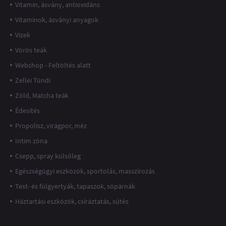
Vitamin, ásvány, antioxidáns
Vitaminok, ásványi anyagok
Vizek
Vörös teák
Webshop - Feltöltés alatt
Zellei Tündi
Zöld, Matcha teák
Édesítés
Propolisz, virágpor, méz
Intim zóna
Csepp, spray külsőleg
Egészségügyi eszközök, sportolás, masszírozás
Test- és fülgyertyák, tapaszok, sópárnák
Háztartási eszközök, csíráztatás, sütés