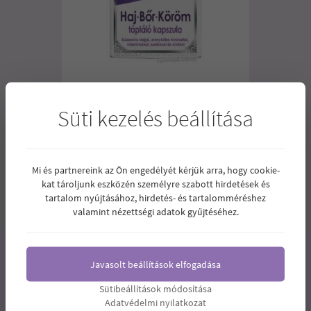
Süti kezelés beállítása
DR.CHEN HAJ-BŐR-KÖRÖM
LÁGYZSELATIN KAPSZULA 60DB
3.040
Ár:
Ft
Mi és partnereink az Ön engedélyét kérjük arra, hogy cookie-
kat tároljunk eszközén személyre szabott hirdetések és
tartalom nyújtásához, hirdetés- és tartalomméréshez
1
2
3
valamint nézettségi adatok gyűjtéséhez.
Javasolt beállítások elfogadása
Sütibeállítások módosítása
Adatvédelmi nyilatkozat