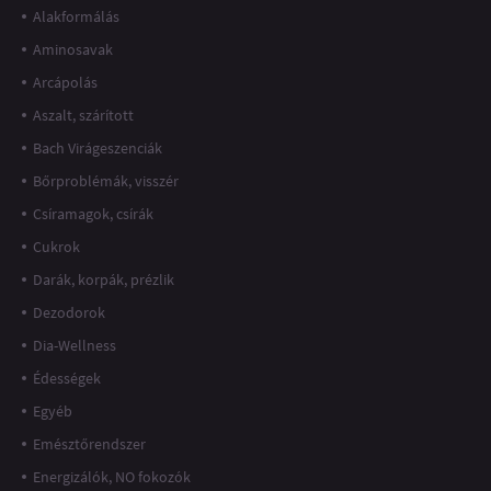
Alakformálás
Aminosavak
Arcápolás
Aszalt, szárított
Bach Virágeszenciák
Bőrproblémák, visszér
Csíramagok, csírák
Cukrok
Darák, korpák, prézlik
Dezodorok
Dia-Wellness
Édességek
Egyéb
Emésztőrendszer
Energizálók, NO fokozók