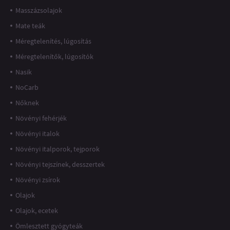
Masszázsolajok
Mate teák
Méregtelenítés, lúgosítás
Méregtelenítők, lúgosítók
Nasik
NoCarb
Nőknek
Növényi fehérjék
Növényi italok
Növényi italporok, tejporok
Növényi tejszínek, desszertek
Növényi zsírok
Olajok
Olajok, ecetek
Ömlesztett gyógyteák