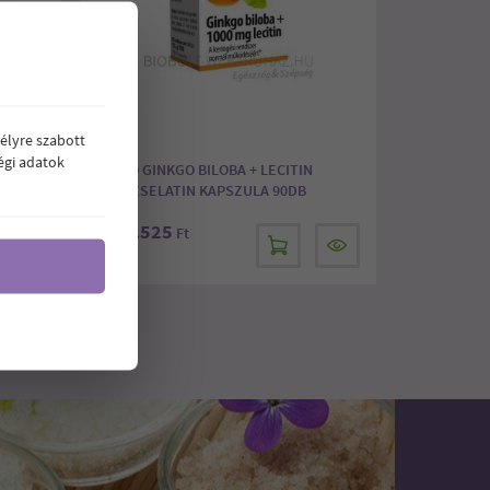
élyre szabott
égi adatok
DB
BIOCO GINKGO BILOBA + LECITIN
LÁGYZSELATIN KAPSZULA 90DB
5.525
Ár:
Ft
8
9