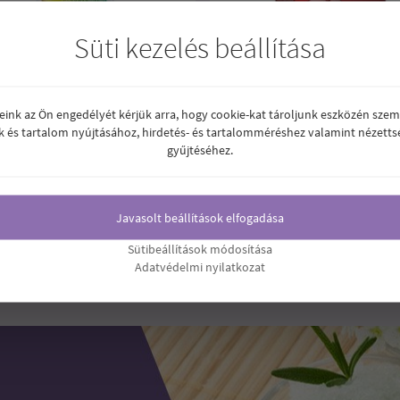
Süti kezelés beállítása
reink az Ön engedélyét kérjük arra, hogy cookie-kat tároljunk eszközén szem
k és tartalom nyújtásához, hirdetés- és tartalomméréshez valamint nézetts
TAR GINKGO BILOBA KAPSZULA
BIOCO CARDIOVIT KAPSZULA 60
gyűjtéséhez.
B
.530
6.440
Ft
Ár:
Ft
Javasolt beállítások elfogadása
Sütibeállítások módosítása
1
2
3
4
5
6
7
Adatvédelmi nyilatkozat