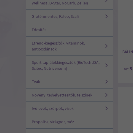
Wellness, D-Star, NoCarb, Zellei)
Gluténmentes, Paleo, Szafi
Édesítés
Étrend-kiegészítők, vitaminok,
antioxidánsok
BÁLIN
Sport táplálékkiegésztők (BioTechUSA,
3
Scitec, Nutriversum)
Ár:
Teák
Növényi tejhelyettesítők, tejszínek
Ivólevek, szörpök, vizek
Propolisz, virágpor, méz