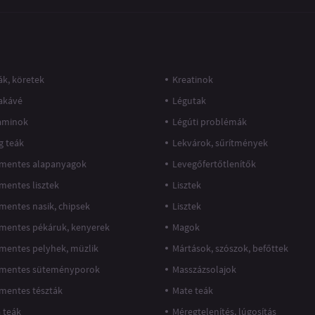
k, köretek
Kreatinok
akávé
Légutak
taminok
Légúti problémák
g teák
Lekvárok, sűrítmények
mentes alapanyagok
Levegőfertőtlenítők
mentes lisztek
Lisztek
mentes nasik, chipsek
Lisztek
mentes pékáruk, kenyerek
Magok
mentes pelyhek, müzlik
Mártások, szószok, befőttek
mentes süteményporok
Masszázsolajok
mentes tészták
Mate teák
 teák
Méregtelenítés, lúgosítás