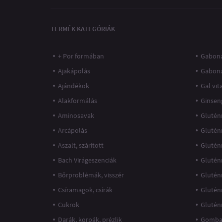
TERMÉK KATEGÓRIÁK
+ Por formában
Gaboná
Ajakápolás
Gabon
Ajándékok
Gal vi
Alakformálás
Ginsen
Aminosavak
Glutén
Arcápolás
Glutén
Aszalt, szárított
Glutén
Bach Virágeszenciák
Glutén
Bőrproblémák, visszér
Glutén
Csíramagok, csírák
Glutén
Cukrok
Glutén
Darák, korpák, prézlik
Gomba