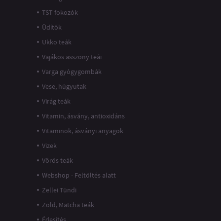
TST fokozók
Üdítők
Ukko teák
Vajákos asszony teái
Varga gyógygombák
Vese, húgyutak
Virág teák
Vitamin, ásvány, antioxidáns
Vitaminok, ásványi anyagok
Vizek
Vörös teák
Webshop - Feltöltés alatt
Zellei Tündi
Zöld, Matcha teák
Édesítés