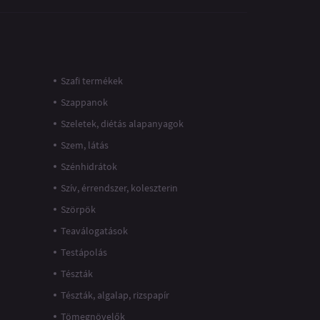
Szafi termékek
Szappanok
Szeletek, diétás alapanyagok
Szem, látás
Szénhidrátok
Szív, érrendszer, koleszterin
Szörpök
Teaválogatások
Testápolás
Tészták
Tészták, algalap, rizspapír
Tömegnövelők