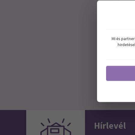
Mi és partne
hirdetése
BIG S
100 D
2
Ár:
Hírlevél