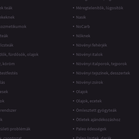
k teák
Méregtelenítők, lúgosítók
ekeknek
Nasik
kozmetikumok
NoCarb
teák
Nőknek
lcsteák
Növényi fehérjék
dők, fürdősók, olajok
Növényi italok
r, köröm
Növényi italporok, tejporok
 testfestés
Növényi tejszínek, desszertek
lás
Növényi zsírok
esek
Olajok
jok
Olajok, ecetek
rendszer
Ömlesztett gyógyteák
ek
Ötletek ajándékozáshoz
ízületi problémák
Paleo édességek
k, csontozat
Paleo lisztek, darák