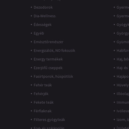
Dezodorok
Gyerme
Dia-Wellness
Gyerm
Édességek
Gyógy
Egyéb
György
Emésztőrendszer
Gyümö
Energizálók, NO fokozók
Habfür
Energy termékek
Haj, bő
Ezerjófű cseppek
Haj- és
Fasírtporok, húspótlók
Hajápo
Fehér teák
Hüvely
Fehérjék
Illóola
Fekete teák
Immun
Férfiaknak
Ivólev
Filteres gyógyteák
Izom, 
Fog- és szájápolás
Ízülete