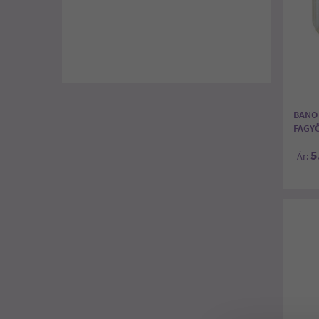
BANO
FAGY
5
Ár: