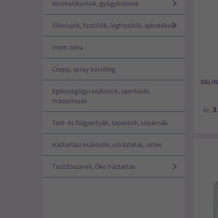
Kozmetikumok, gyógykrémek
Illóolajok, füstölők, légfrissítők, ajándékok
Intim zóna
Csepp, spray külsőleg
BÁLI
Egészségügyi eszközök, sportolás,
masszírozás
3
Ár:
Test- és fülgyertyák, tapaszok, sópárnák
Háztartási eszközök, csíráztatás, sütés
Tisztítószerek, Öko háztartás