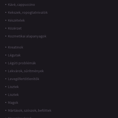
Kávé, cappuccino
Kekszek, ropogtatnivalók
Készételek
Közérzet
Kozmetikai alapanyagok
Kreatinok
Légutak
Légúti problémák
Lekvárok, sűrítmények
Levegőfertőtlenítők
Lisztek
Lisztek
Magok
Mártások, szószok, befőttek