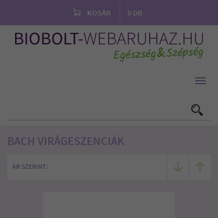
KOSÁR
0
DB
Toggl
navig
BACH VIRÁGESZENCIÁK
ÁR SZERINT: