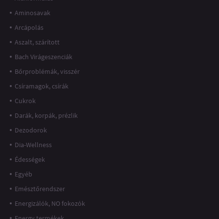
Aminosavak
Arcápolás
Aszalt, szárított
Bach Virágeszenciák
Bőrproblémák, visszér
Csíramagok, csírák
Cukrok
Darák, korpák, prézlik
Dezodorok
Dia-Wellness
Édességek
Egyéb
Emésztőrendszer
Energizálók, NO fokozók
Energy termékek