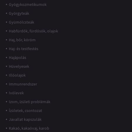
Gyógykozmetikumok
Györgyteák
Gyümölcsteák
Habfürdők, fürdősók, olajok
Haj, bőr, köröm
Haj- és testfestés
Hajápolás
Hüvelyesek
Illóolajok
Immunrendszer
Ivólevek
Izom, ízületi problémák
Ízületek, csontozat
Javallat kapszulák
Kakaó, kakaóvaj, karob