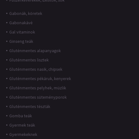
Fűszerkeverékek, ízesítők, sók
Gabonák, köretek
Gabonakávé
Gal vitaminok
Ginseng teák
Gluténmentes alapanyagok
Gluténmentes lisztek
Gluténmentes nasik, chipsek
Gluténmentes pékáruk, kenyerek
Gluténmentes pelyhek, müzlik
Gluténmentes süteményporok
Gluténmentes tészták
Gomba teák
Gyermek teák
Gyermekeknek