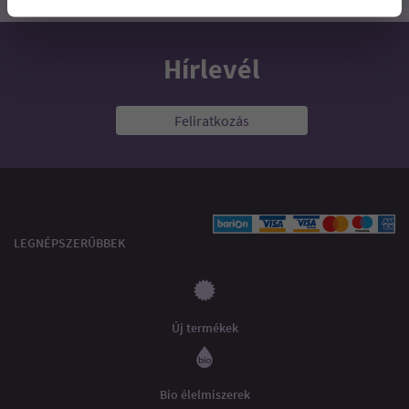
Hírlevél
Feliratkozás
LEGNÉPSZERŰBBEK
Új termékek
Bio élelmiszerek