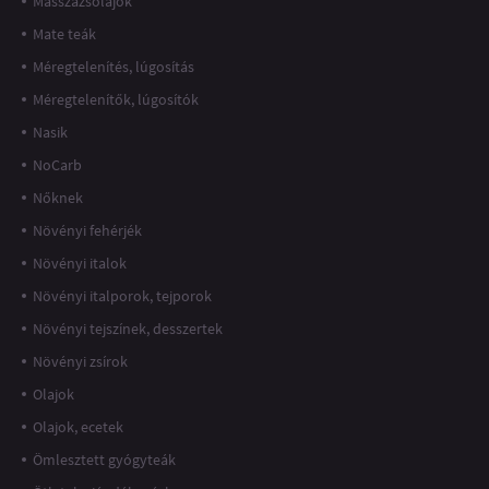
Masszázsolajok
Mate teák
Méregtelenítés, lúgosítás
Méregtelenítők, lúgosítók
Nasik
NoCarb
Nőknek
Növényi fehérjék
Növényi italok
Növényi italporok, tejporok
Növényi tejszínek, desszertek
Növényi zsírok
Olajok
Olajok, ecetek
Ömlesztett gyógyteák