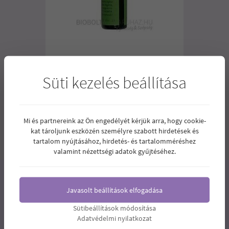
BACH VIRÁGESZENCIA ERDEIFENYŐ
Süti kezelés beállítása
10ML
3.350
Ár:
Ft
Mi és partnereink az Ön engedélyét kérjük arra, hogy cookie-
kat tároljunk eszközén személyre szabott hirdetések és
1
2
3
4
tartalom nyújtásához, hirdetés- és tartalomméréshez
valamint nézettségi adatok gyűjtéséhez.
Javasolt beállítások elfogadása
Sütibeállítások módosítása
Adatvédelmi nyilatkozat