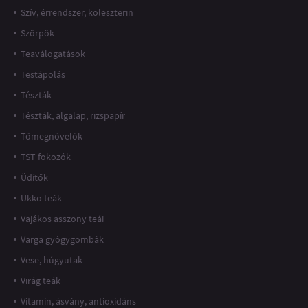
Szív, érrendszer, koleszterin
Szörpök
Teaválogatások
Testápolás
Tészták
Tészták, algalap, rizspapír
Tömegnövelők
TST fokozók
Üdítők
Ukko teák
Vajákos asszony teái
Varga gyógygombák
Vese, húgyutak
Virág teák
Vitamin, ásvány, antioxidáns