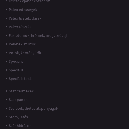
Ötletek ajándékozáshoz
Paleo édességek
Paleo lisztek, darák
Paleo tészták
Pástétomok, krémek, mogyoróvaj
Pelyhek, müzlik
Porok, keményítők
Speciális
Speciális
Speciális teák
Szafi termékek
Szappanok
Szeletek, diétás alapanyagok
Szem, látás
Szénhidrátok