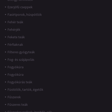
Ezerjófű cseppek
Fasírtporok, húspótlók
Fehér teák
Fehérjék
Fekete teák
Férfiaknak
Filteres gyógyteák
Fog- és szájápolás
Fogyókúra
Fogyókúra
Fogyókúrás teák
Füstölők, tartók, égetők
Fűszerek
Fűszeres teák