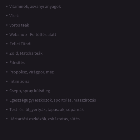
Vitaminok, ásványi anyagok
Vizek
Vörös teák
Webshop - Feltöltés alatt
Zellei Tündi
Zöld, Matcha teák
Édesítés
Propolisz, virágpor, méz
Intim zóna
Csepp, spray külsőleg
Egészségügyi eszközök, sportolás, masszírozás
Test- és fülgyertyák, tapaszok, sópárnák
Háztartási eszközök, csíráztatás, sütés