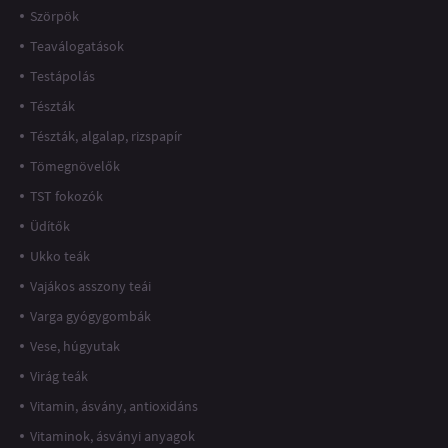
Szörpök
Teaválogatások
Testápolás
Tészták
Tészták, algalap, rizspapír
Tömegnövelők
TST fokozók
Üdítők
Ukko teák
Vajákos asszony teái
Varga gyógygombák
Vese, húgyutak
Virág teák
Vitamin, ásvány, antioxidáns
Vitaminok, ásványi anyagok