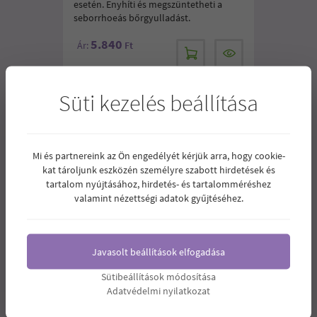
esetén. Enyhíti és megszüntetheti a
seborrhoeás bőrgyulladást.
5.840
Ár:
Ft
Süti kezelés beállítása
Mi és partnereink az Ön engedélyét kérjük arra, hogy cookie-
kat tároljunk eszközén személyre szabott hirdetések és
tartalom nyújtásához, hirdetés- és tartalomméréshez
valamint nézettségi adatok gyűjtéséhez.
Javasolt beállítások elfogadása
Sütibeállítások módosítása
Adatvédelmi nyilatkozat
DABUR AMLA GOLD HAJÁPOLÓ OLAJ