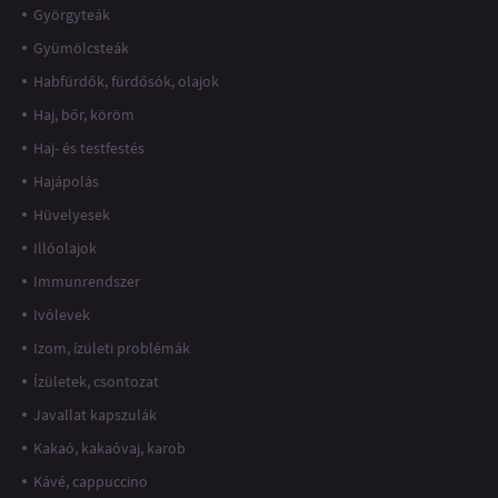
Györgyteák
Gyümölcsteák
Habfürdők, fürdősók, olajok
Haj, bőr, köröm
Haj- és testfestés
Hajápolás
Hüvelyesek
Illóolajok
Immunrendszer
Ivólevek
Izom, ízületi problémák
Ízületek, csontozat
Javallat kapszulák
Kakaó, kakaóvaj, karob
Kávé, cappuccino