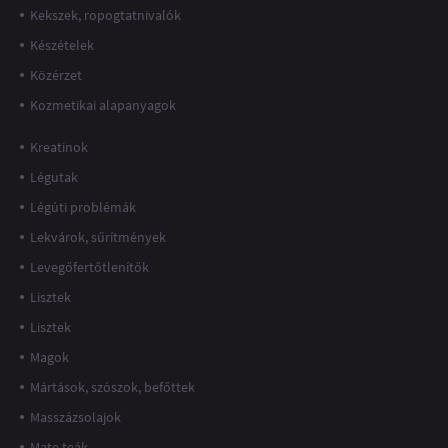
Kekszek, ropogtatnivalók
Készételek
Közérzet
Kozmetikai alapanyagok
Kreatinok
Légutak
Légúti problémák
Lekvárok, sűrítmények
Levegőfertőtlenítők
Lisztek
Lisztek
Magok
Mártások, szószok, befőttek
Masszázsolajok
Mate teák