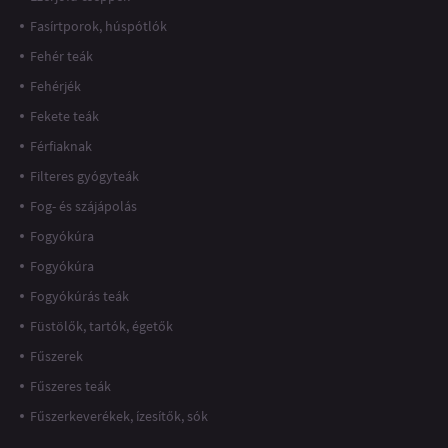
Fasírtporok, húspótlók
Fehér teák
Fehérjék
Fekete teák
Férfiaknak
Filteres gyógyteák
Fog- és szájápolás
Fogyókúra
Fogyókúra
Fogyókúrás teák
Füstölők, tartók, égetők
Fűszerek
Fűszeres teák
Fűszerkeverékek, ízesítők, sók