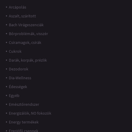
Arcápolás
Aszalt, szárított
Bach Virágeszenciák
Bőrproblémák, visszér
Csíramagok, csírák
Cukrok
Darák, korpák, prézlik
Dezodorok
Dia-Wellness
Édességek
Egyéb
Emésztőrendszer
Energizálók, NO fokozók
Energy termékek
Ezerjófű cseppek