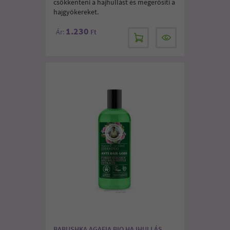
csökkenteni a hajhullást és megerősíti a
hajgyökereket.
1.230
Ár:
Ft
BABUSHKA AGAFIA BIO HAJHULLÁS