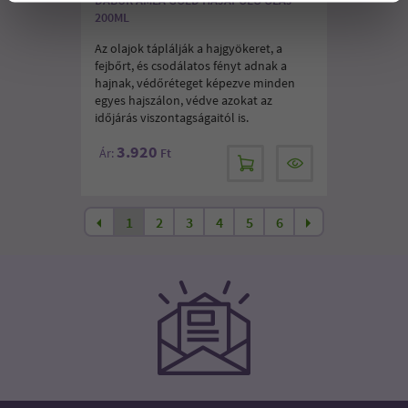
200ML
Az olajok táplálják a hajgyökeret, a
fejbőrt, és csodálatos fényt adnak a
hajnak, védőréteget képezve minden
egyes hajszálon, védve azokat az
időjárás viszontagságaitól is.
3.920
Ár:
Ft
1
2
3
4
5
6