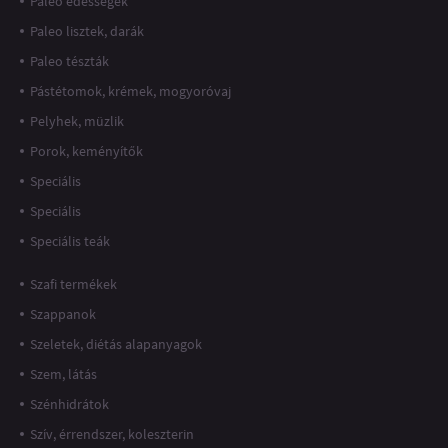
Paleo édességek
Paleo lisztek, darák
Paleo tészták
Pástétomok, krémek, mogyoróvaj
Pelyhek, müzlik
Porok, keményítők
Speciális
Speciális
Speciális teák
Szafi termékek
Szappanok
Szeletek, diétás alapanyagok
Szem, látás
Szénhidrátok
Szív, érrendszer, koleszterin