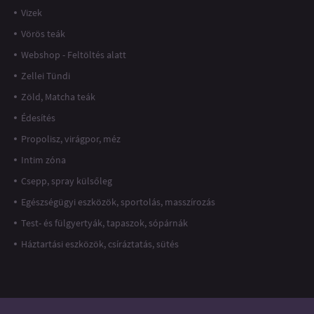
Vizek
Vörös teák
Webshop - Feltöltés alatt
Zellei Tündi
Zöld, Matcha teák
Édesítés
Propolisz, virágpor, méz
Intim zóna
Csepp, spray külsőleg
Egészségügyi eszközök, sportolás, masszírozás
Test- és fülgyertyák, tapaszok, sópárnák
Háztartási eszközök, csíráztatás, sütés