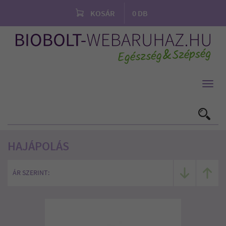
KOSÁR
0
DB
Toggl
navig
HAJÁPOLÁS
ÁR SZERINT: